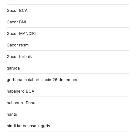
Gacor BCA
Gacor BNI
Gacor MANDIRI
Gacor resmi
Gacor terbaik
garuda
gerhana matahari cincin 26 desember
habanero BCA
habanero Dana
hantu
hindi ke bahasa inggris