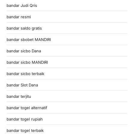
bandar Judi Qris
bandar resmi
bandar saldo gratis
bandar sbobet MANDIRI
bandar sicbo Dana
bandar sicbo MANDIRI
bandar sicbo terbaik
bandar Slot Dana
bandar terjitu
bandar togel alternatif
bandar togel rupiah
bandar togel terbaik