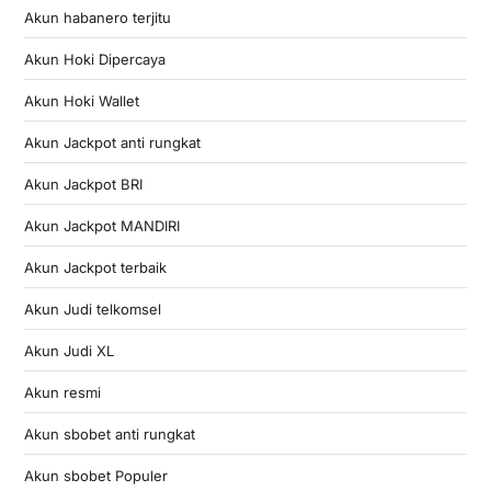
Akun habanero terjitu
Akun Hoki Dipercaya
Akun Hoki Wallet
Akun Jackpot anti rungkat
Akun Jackpot BRI
Akun Jackpot MANDIRI
Akun Jackpot terbaik
Akun Judi telkomsel
Akun Judi XL
Akun resmi
Akun sbobet anti rungkat
Akun sbobet Populer