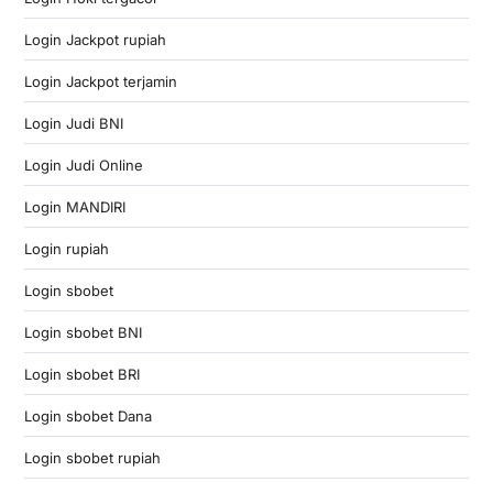
Login Jackpot rupiah
Login Jackpot terjamin
Login Judi BNI
Login Judi Online
Login MANDIRI
Login rupiah
Login sbobet
Login sbobet BNI
Login sbobet BRI
Login sbobet Dana
Login sbobet rupiah