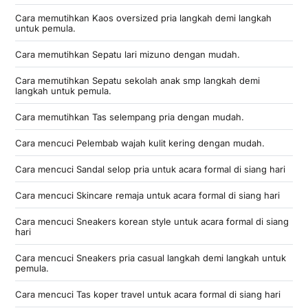
Cara memutihkan Kaos oversized pria langkah demi langkah
untuk pemula.
Cara memutihkan Sepatu lari mizuno dengan mudah.
Cara memutihkan Sepatu sekolah anak smp langkah demi
langkah untuk pemula.
Cara memutihkan Tas selempang pria dengan mudah.
Cara mencuci Pelembab wajah kulit kering dengan mudah.
Cara mencuci Sandal selop pria untuk acara formal di siang hari
Cara mencuci Skincare remaja untuk acara formal di siang hari
Cara mencuci Sneakers korean style untuk acara formal di siang
hari
Cara mencuci Sneakers pria casual langkah demi langkah untuk
pemula.
Cara mencuci Tas koper travel untuk acara formal di siang hari