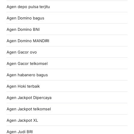
Agen depo pulsa terjitu
Agen Domino bagus
Agen Domino BNI
Agen Domino MANDIRI
Agen Gacor ovo
Agen Gacor telkomsel
Agen habanero bagus
Agen Hoki terbaik
Agen Jackpot Dipercaya
Agen Jackpot telkomsel
Agen Jackpot XL
Agen Judi BRI