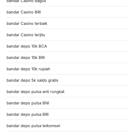
bandar Casino bagus
bandar Casino BRI
bandar Casino terbaik
bandar Casino terjitu
bandar depo 10k BCA
bandar depo 10k BRI
bandar depo 10k rupiah
bandar depo 5k saldo gratis
bandar depo pulsa anti rungkat
bandar depo pulsa BNI
bandar depo pulsa BRI
bandar depo pulsa telkomsel