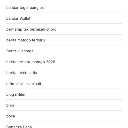
bandar togel uang asli
bandar Wallet
berharap tak berpisah chord
berita motogp terbaru
Berita Olahraga
berita terbaru motogp 2026
berita terkini artis
billie eilish illuminati
blog militer
bnib
boca
Bonanza Dana