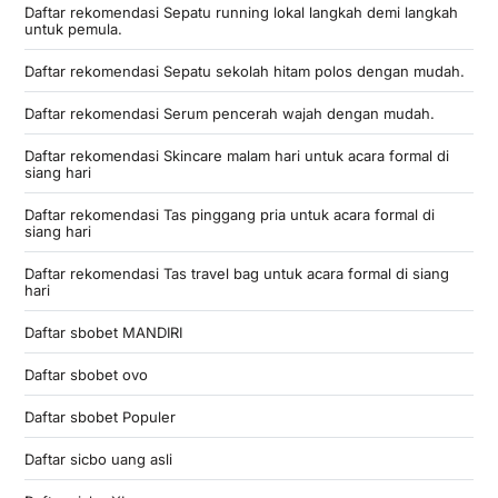
Daftar rekomendasi Sepatu running lokal langkah demi langkah
untuk pemula.
Daftar rekomendasi Sepatu sekolah hitam polos dengan mudah.
Daftar rekomendasi Serum pencerah wajah dengan mudah.
Daftar rekomendasi Skincare malam hari untuk acara formal di
siang hari
Daftar rekomendasi Tas pinggang pria untuk acara formal di
siang hari
Daftar rekomendasi Tas travel bag untuk acara formal di siang
hari
Daftar sbobet MANDIRI
Daftar sbobet ovo
Daftar sbobet Populer
Daftar sicbo uang asli