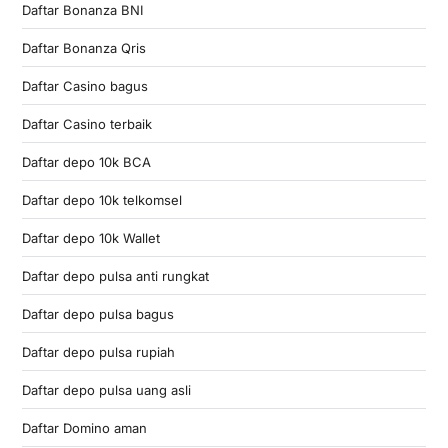
Daftar Bonanza BNI
Daftar Bonanza Qris
Daftar Casino bagus
Daftar Casino terbaik
Daftar depo 10k BCA
Daftar depo 10k telkomsel
Daftar depo 10k Wallet
Daftar depo pulsa anti rungkat
Daftar depo pulsa bagus
Daftar depo pulsa rupiah
Daftar depo pulsa uang asli
Daftar Domino aman