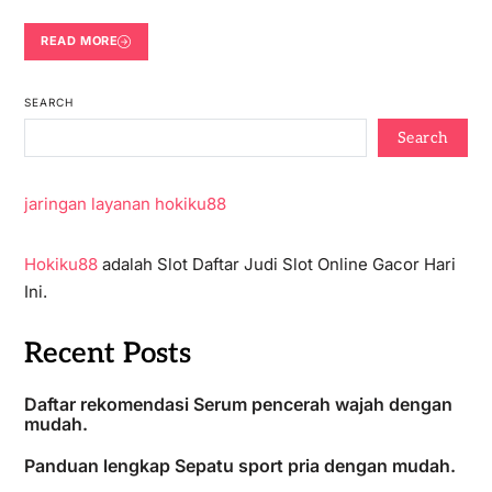
READ MORE
SEARCH
Search
jaringan layanan hokiku88
Hokiku88
adalah Slot Daftar Judi Slot Online Gacor Hari
Ini.
Recent Posts
Daftar rekomendasi Serum pencerah wajah dengan
mudah.
Panduan lengkap Sepatu sport pria dengan mudah.