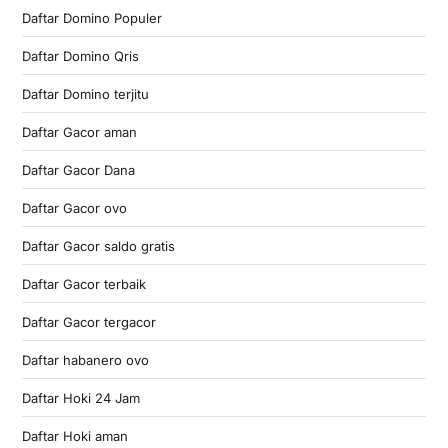
Daftar Domino Populer
Daftar Domino Qris
Daftar Domino terjitu
Daftar Gacor aman
Daftar Gacor Dana
Daftar Gacor ovo
Daftar Gacor saldo gratis
Daftar Gacor terbaik
Daftar Gacor tergacor
Daftar habanero ovo
Daftar Hoki 24 Jam
Daftar Hoki aman