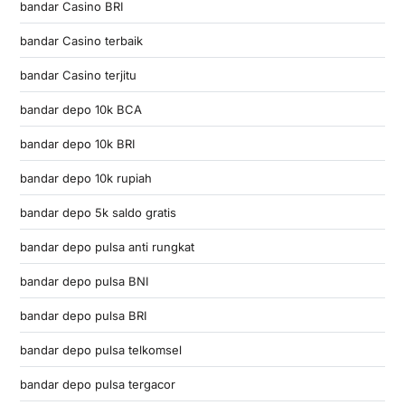
bandar Casino BRI
bandar Casino terbaik
bandar Casino terjitu
bandar depo 10k BCA
bandar depo 10k BRI
bandar depo 10k rupiah
bandar depo 5k saldo gratis
bandar depo pulsa anti rungkat
bandar depo pulsa BNI
bandar depo pulsa BRI
bandar depo pulsa telkomsel
bandar depo pulsa tergacor