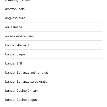
amazon india
angkasa pura 1
ari lesmana
aurelie moeremans
bandar alternatif
bandar bagus
bandar BNI
bandar Bonanza anti rungkat
bandar Bonanza saldo gratis
bandar Casino 24 Jam
bandar Casino bagus