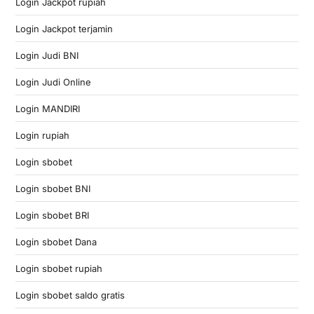
Login Jackpot rupiah
Login Jackpot terjamin
Login Judi BNI
Login Judi Online
Login MANDIRI
Login rupiah
Login sbobet
Login sbobet BNI
Login sbobet BRI
Login sbobet Dana
Login sbobet rupiah
Login sbobet saldo gratis