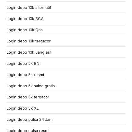
Login depo 10k alternatif
Login depo 10k BCA
Login depo 10k Qris
Login depo 10k tergacor
Login depo 10k uang asli
Login depo 5k BNI
Login depo 5k resmi
Login depo 5k saldo gratis
Login depo 5k tergacor
Login depo 5k XL
Login depo pulsa 24 Jam
Login depo pulsa resmi