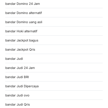
bandar Domino 24 Jam
bandar Domino alternatif
bandar Domino uang asli
bandar Hoki alternatif
bandar Jackpot bagus
bandar Jackpot Qris
bandar Judi
bandar Judi 24 Jam
bandar Judi BRI
bandar Judi Dipercaya
bandar Judi ovo
bandar Judi Qris