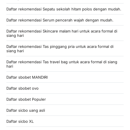
Daftar rekomendasi Sepatu sekolah hitam polos dengan mudah.
Daftar rekomendasi Serum pencerah wajah dengan mudah.
Daftar rekomendasi Skincare malam hari untuk acara formal di
siang hari
Daftar rekomendasi Tas pinggang pria untuk acara formal di
siang hari
Daftar rekomendasi Tas travel bag untuk acara formal di siang
hari
Daftar sbobet MANDIRI
Daftar sbobet ovo
Daftar sbobet Populer
Daftar sicbo uang asli
Daftar sicbo XL