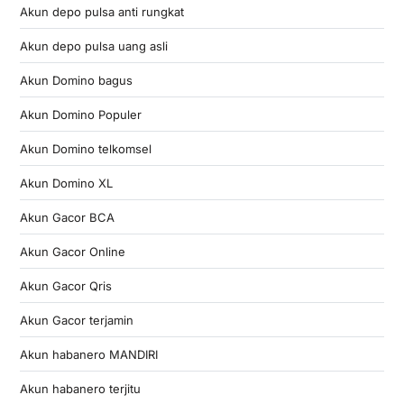
Akun depo pulsa anti rungkat
Akun depo pulsa uang asli
Akun Domino bagus
Akun Domino Populer
Akun Domino telkomsel
Akun Domino XL
Akun Gacor BCA
Akun Gacor Online
Akun Gacor Qris
Akun Gacor terjamin
Akun habanero MANDIRI
Akun habanero terjitu