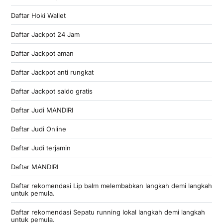
Daftar Hoki Wallet
Daftar Jackpot 24 Jam
Daftar Jackpot aman
Daftar Jackpot anti rungkat
Daftar Jackpot saldo gratis
Daftar Judi MANDIRI
Daftar Judi Online
Daftar Judi terjamin
Daftar MANDIRI
Daftar rekomendasi Lip balm melembabkan langkah demi langkah
untuk pemula.
Daftar rekomendasi Sepatu running lokal langkah demi langkah
untuk pemula.