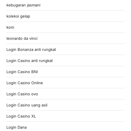
kebugaran jasmani
koleksi gelap
kom
leonardo da vinci
Login Bonanza anti rungkat
Login Casino anti rungkat
Login Casino BNI
Login Casino Online
Login Casino ovo
Login Casino uang asli
Login Casino XL
Login Dana