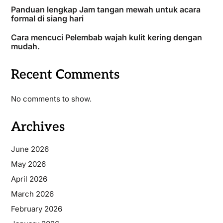
Panduan lengkap Jam tangan mewah untuk acara
formal di siang hari
Cara mencuci Pelembab wajah kulit kering dengan
mudah.
Recent Comments
No comments to show.
Archives
June 2026
May 2026
April 2026
March 2026
February 2026