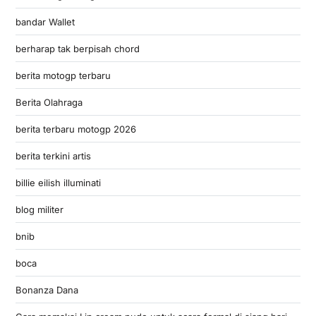
bandar Wallet
berharap tak berpisah chord
berita motogp terbaru
Berita Olahraga
berita terbaru motogp 2026
berita terkini artis
billie eilish illuminati
blog militer
bnib
boca
Bonanza Dana