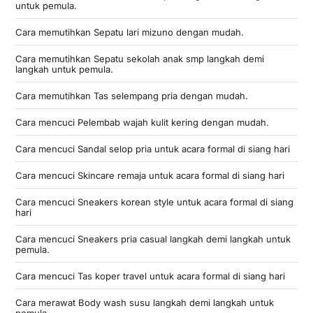
untuk pemula.
Cara memutihkan Sepatu lari mizuno dengan mudah.
Cara memutihkan Sepatu sekolah anak smp langkah demi
langkah untuk pemula.
Cara memutihkan Tas selempang pria dengan mudah.
Cara mencuci Pelembab wajah kulit kering dengan mudah.
Cara mencuci Sandal selop pria untuk acara formal di siang hari
Cara mencuci Skincare remaja untuk acara formal di siang hari
Cara mencuci Sneakers korean style untuk acara formal di siang
hari
Cara mencuci Sneakers pria casual langkah demi langkah untuk
pemula.
Cara mencuci Tas koper travel untuk acara formal di siang hari
Cara merawat Body wash susu langkah demi langkah untuk
pemula.