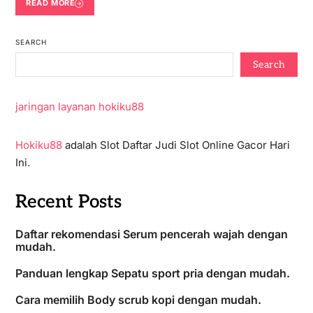
READ MORE
SEARCH
Search
jaringan layanan hokiku88
Hokiku88
adalah Slot Daftar Judi Slot Online Gacor Hari
Ini.
Recent Posts
Daftar rekomendasi Serum pencerah wajah dengan
mudah.
Panduan lengkap Sepatu sport pria dengan mudah.
Cara memilih Body scrub kopi dengan mudah.