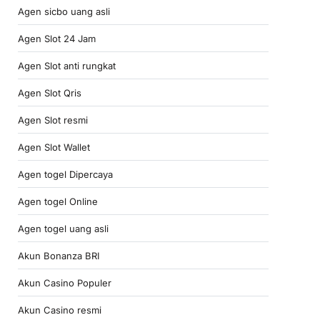
Agen sicbo uang asli
Agen Slot 24 Jam
Agen Slot anti rungkat
Agen Slot Qris
Agen Slot resmi
Agen Slot Wallet
Agen togel Dipercaya
Agen togel Online
Agen togel uang asli
Akun Bonanza BRI
Akun Casino Populer
Akun Casino resmi