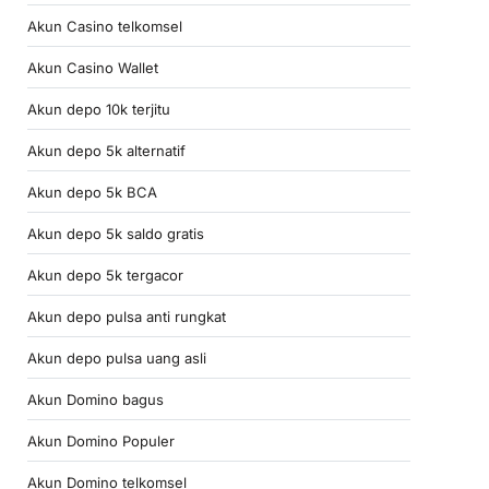
Akun Casino telkomsel
Akun Casino Wallet
Akun depo 10k terjitu
Akun depo 5k alternatif
Akun depo 5k BCA
Akun depo 5k saldo gratis
Akun depo 5k tergacor
Akun depo pulsa anti rungkat
Akun depo pulsa uang asli
Akun Domino bagus
Akun Domino Populer
Akun Domino telkomsel