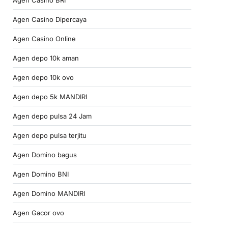
Agen Casino Dipercaya
Agen Casino Online
Agen depo 10k aman
Agen depo 10k ovo
Agen depo 5k MANDIRI
Agen depo pulsa 24 Jam
Agen depo pulsa terjitu
Agen Domino bagus
Agen Domino BNI
Agen Domino MANDIRI
Agen Gacor ovo