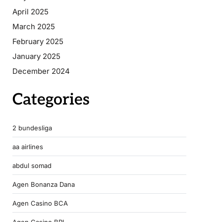
April 2025
March 2025
February 2025
January 2025
December 2024
Categories
2 bundesliga
aa airlines
abdul somad
Agen Bonanza Dana
Agen Casino BCA
Agen Casino BRI