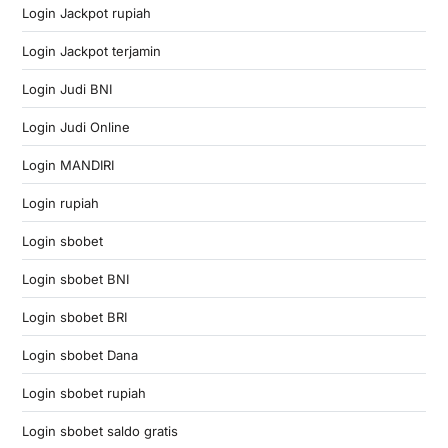
Login Jackpot rupiah
Login Jackpot terjamin
Login Judi BNI
Login Judi Online
Login MANDIRI
Login rupiah
Login sbobet
Login sbobet BNI
Login sbobet BRI
Login sbobet Dana
Login sbobet rupiah
Login sbobet saldo gratis