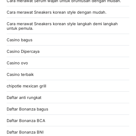
Cara merawat Serum wajah untuk bruntusan dengan mudah.
Cara merawat Sneakers korean style dengan mudah.
Cara merawat Sneakers korean style langkah demi langkah
untuk pemula.
Casino bagus
Casino Dipercaya
Casino ovo
Casino terbaik
chipotle mexican grill
Daftar anti rungkat
Daftar Bonanza bagus
Daftar Bonanza BCA
Daftar Bonanza BNI