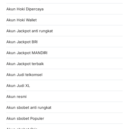
Akun Hoki Dipercaya
Akun Hoki Wallet
Akun Jackpot anti rungkat
Akun Jackpot BRI
Akun Jackpot MANDIRI
Akun Jackpot terbaik
Akun Judi telkomsel
Akun Judi XL
Akun resmi
Akun sbobet anti rungkat
Akun sbobet Populer