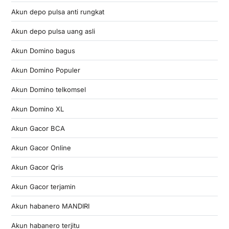
Akun depo pulsa anti rungkat
Akun depo pulsa uang asli
Akun Domino bagus
Akun Domino Populer
Akun Domino telkomsel
Akun Domino XL
Akun Gacor BCA
Akun Gacor Online
Akun Gacor Qris
Akun Gacor terjamin
Akun habanero MANDIRI
Akun habanero terjitu