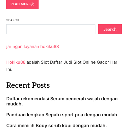
READ MORE
SEARCH
Search
jaringan layanan hokiku88
Hokiku88
adalah Slot Daftar Judi Slot Online Gacor Hari
Ini.
Recent Posts
Daftar rekomendasi Serum pencerah wajah dengan
mudah.
Panduan lengkap Sepatu sport pria dengan mudah.
Cara memilih Body scrub kopi dengan mudah.