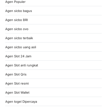
Agen Populer
Agen sicbo bagus
Agen sicbo BRI
Agen sicbo ovo
Agen sicbo terbaik
Agen sicbo uang asli
Agen Slot 24 Jam
Agen Slot anti rungkat
Agen Slot Qris
Agen Slot resmi
Agen Slot Wallet
Agen togel Dipercaya