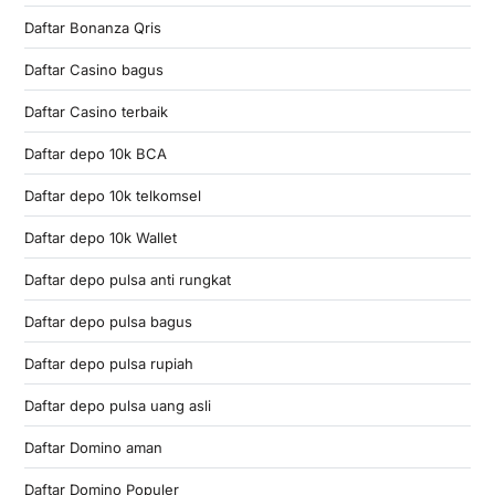
Daftar Bonanza Qris
Daftar Casino bagus
Daftar Casino terbaik
Daftar depo 10k BCA
Daftar depo 10k telkomsel
Daftar depo 10k Wallet
Daftar depo pulsa anti rungkat
Daftar depo pulsa bagus
Daftar depo pulsa rupiah
Daftar depo pulsa uang asli
Daftar Domino aman
Daftar Domino Populer