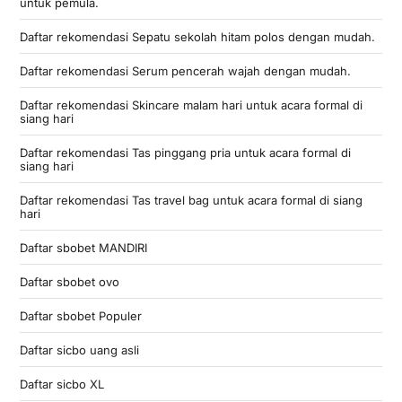
untuk pemula.
Daftar rekomendasi Sepatu sekolah hitam polos dengan mudah.
Daftar rekomendasi Serum pencerah wajah dengan mudah.
Daftar rekomendasi Skincare malam hari untuk acara formal di
siang hari
Daftar rekomendasi Tas pinggang pria untuk acara formal di
siang hari
Daftar rekomendasi Tas travel bag untuk acara formal di siang
hari
Daftar sbobet MANDIRI
Daftar sbobet ovo
Daftar sbobet Populer
Daftar sicbo uang asli
Daftar sicbo XL