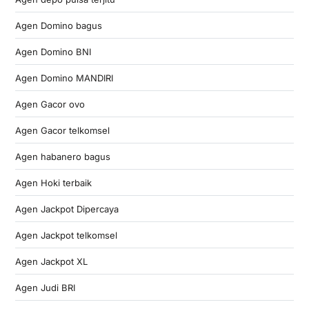
Agen Domino bagus
Agen Domino BNI
Agen Domino MANDIRI
Agen Gacor ovo
Agen Gacor telkomsel
Agen habanero bagus
Agen Hoki terbaik
Agen Jackpot Dipercaya
Agen Jackpot telkomsel
Agen Jackpot XL
Agen Judi BRI