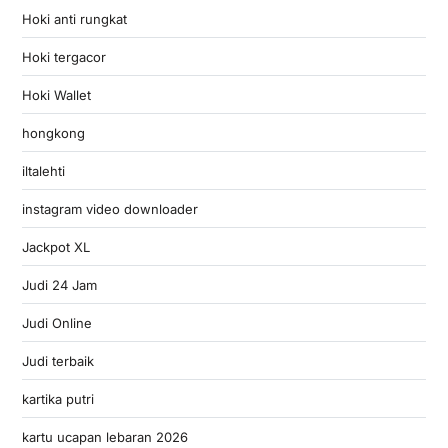
Hoki anti rungkat
Hoki tergacor
Hoki Wallet
hongkong
iltalehti
instagram video downloader
Jackpot XL
Judi 24 Jam
Judi Online
Judi terbaik
kartika putri
kartu ucapan lebaran 2026