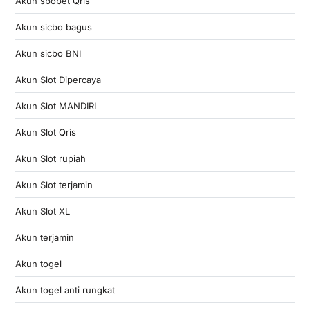
Akun sbobet Qris
Akun sicbo bagus
Akun sicbo BNI
Akun Slot Dipercaya
Akun Slot MANDIRI
Akun Slot Qris
Akun Slot rupiah
Akun Slot terjamin
Akun Slot XL
Akun terjamin
Akun togel
Akun togel anti rungkat