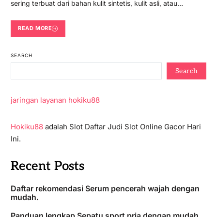
sering terbuat dari bahan kulit sintetis, kulit asli, atau…
READ MORE
SEARCH
Search
jaringan layanan hokiku88
Hokiku88
adalah Slot Daftar Judi Slot Online Gacor Hari
Ini.
Recent Posts
Daftar rekomendasi Serum pencerah wajah dengan
mudah.
Panduan lengkap Sepatu sport pria dengan mudah.