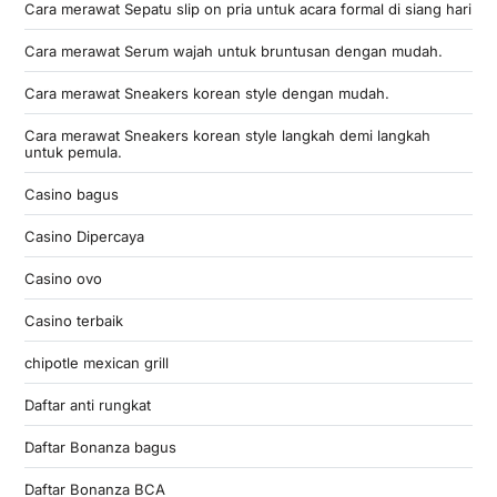
Cara merawat Sepatu slip on pria untuk acara formal di siang hari
Cara merawat Serum wajah untuk bruntusan dengan mudah.
Cara merawat Sneakers korean style dengan mudah.
Cara merawat Sneakers korean style langkah demi langkah
untuk pemula.
Casino bagus
Casino Dipercaya
Casino ovo
Casino terbaik
chipotle mexican grill
Daftar anti rungkat
Daftar Bonanza bagus
Daftar Bonanza BCA