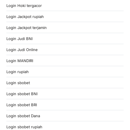
Login Hoki tergacor
Login Jackpot rupiah
Login Jackpot terjamin
Login Judi BNI
Login Judi Online
Login MANDIRI
Login rupiah
Login sbobet
Login sbobet BNI
Login sbobet BRI
Login sbobet Dana
Login sbobet rupiah