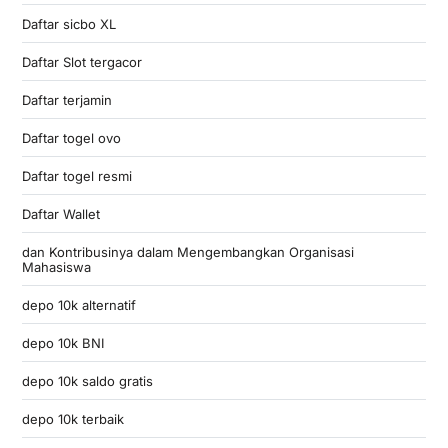
Daftar sicbo XL
Daftar Slot tergacor
Daftar terjamin
Daftar togel ovo
Daftar togel resmi
Daftar Wallet
dan Kontribusinya dalam Mengembangkan Organisasi
Mahasiswa
depo 10k alternatif
depo 10k BNI
depo 10k saldo gratis
depo 10k terbaik