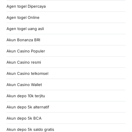
Agen togel Dipercaya
Agen togel Online
Agen togel uang asli
Akun Bonanza BRI
Akun Casino Populer
Akun Casino resmi
Akun Casino telkomsel
Akun Casino Wallet
Akun depo 10k terjitu
Akun depo 5k alternatif
Akun depo 5k BCA
Akun depo 5k saldo gratis