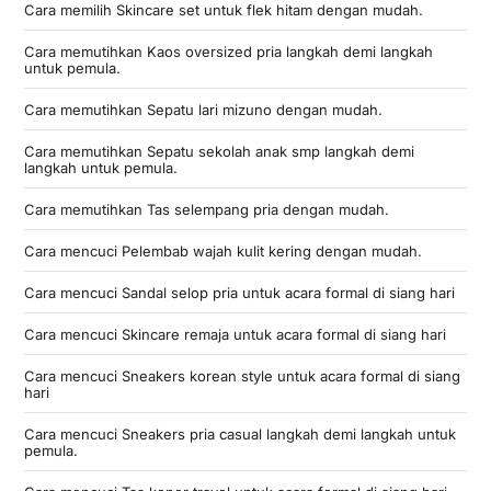
Cara memilih Skincare set untuk flek hitam dengan mudah.
Cara memutihkan Kaos oversized pria langkah demi langkah
untuk pemula.
Cara memutihkan Sepatu lari mizuno dengan mudah.
Cara memutihkan Sepatu sekolah anak smp langkah demi
langkah untuk pemula.
Cara memutihkan Tas selempang pria dengan mudah.
Cara mencuci Pelembab wajah kulit kering dengan mudah.
Cara mencuci Sandal selop pria untuk acara formal di siang hari
Cara mencuci Skincare remaja untuk acara formal di siang hari
Cara mencuci Sneakers korean style untuk acara formal di siang
hari
Cara mencuci Sneakers pria casual langkah demi langkah untuk
pemula.