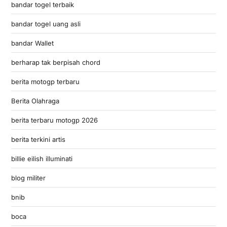
bandar togel terbaik
bandar togel uang asli
bandar Wallet
berharap tak berpisah chord
berita motogp terbaru
Berita Olahraga
berita terbaru motogp 2026
berita terkini artis
billie eilish illuminati
blog militer
bnib
boca