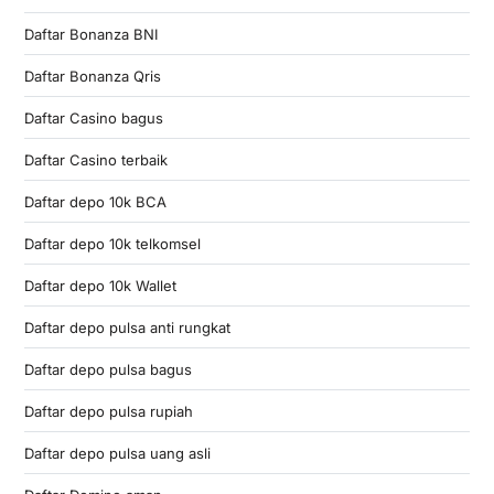
Daftar Bonanza BNI
Daftar Bonanza Qris
Daftar Casino bagus
Daftar Casino terbaik
Daftar depo 10k BCA
Daftar depo 10k telkomsel
Daftar depo 10k Wallet
Daftar depo pulsa anti rungkat
Daftar depo pulsa bagus
Daftar depo pulsa rupiah
Daftar depo pulsa uang asli