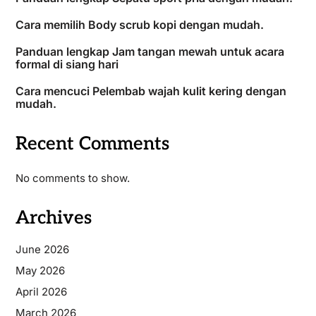
Cara memilih Body scrub kopi dengan mudah.
Panduan lengkap Jam tangan mewah untuk acara
formal di siang hari
Cara mencuci Pelembab wajah kulit kering dengan
mudah.
Recent Comments
No comments to show.
Archives
June 2026
May 2026
April 2026
March 2026