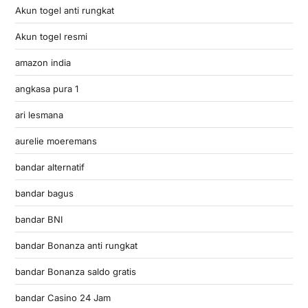
Akun togel anti rungkat
Akun togel resmi
amazon india
angkasa pura 1
ari lesmana
aurelie moeremans
bandar alternatif
bandar bagus
bandar BNI
bandar Bonanza anti rungkat
bandar Bonanza saldo gratis
bandar Casino 24 Jam