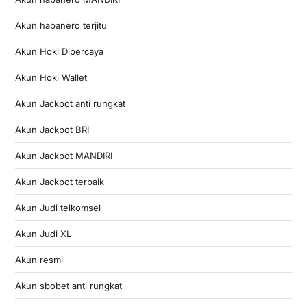
Akun habanero terjitu
Akun Hoki Dipercaya
Akun Hoki Wallet
Akun Jackpot anti rungkat
Akun Jackpot BRI
Akun Jackpot MANDIRI
Akun Jackpot terbaik
Akun Judi telkomsel
Akun Judi XL
Akun resmi
Akun sbobet anti rungkat