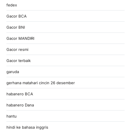
fedex
Gacor BCA
Gacor BNI
Gacor MANDIRI
Gacor resmi
Gacor terbaik
garuda
gerhana matahari cincin 26 desember
habanero BCA
habanero Dana
hantu
hindi ke bahasa inggris