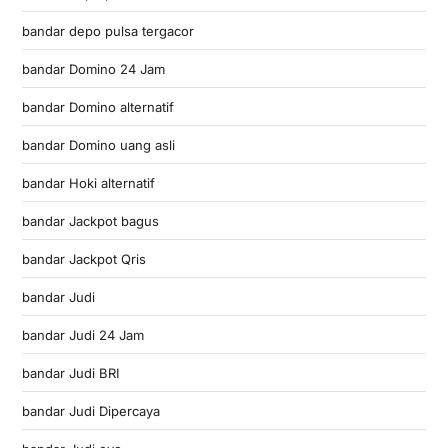
bandar depo pulsa tergacor
bandar Domino 24 Jam
bandar Domino alternatif
bandar Domino uang asli
bandar Hoki alternatif
bandar Jackpot bagus
bandar Jackpot Qris
bandar Judi
bandar Judi 24 Jam
bandar Judi BRI
bandar Judi Dipercaya