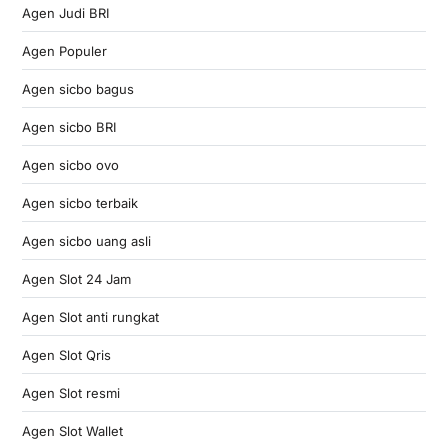
Agen Judi BRI
Agen Populer
Agen sicbo bagus
Agen sicbo BRI
Agen sicbo ovo
Agen sicbo terbaik
Agen sicbo uang asli
Agen Slot 24 Jam
Agen Slot anti rungkat
Agen Slot Qris
Agen Slot resmi
Agen Slot Wallet