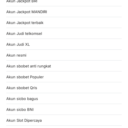
Akun Jackpot BRI
Akun Jackpot MANDIRI
Akun Jackpot terbaik
Akun Judi telkomsel
Akun Judi XL
Akun resmi
Akun sbobet anti rungkat
Akun sbobet Populer
Akun sbobet Qris
Akun sicbo bagus
Akun sicbo BNI
Akun Slot Dipercaya