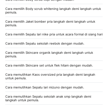
Cara memilih Body scrub whitening langkah demi langkah untuk
pemula.
Cara memilih Jaket bomber pria langkah demi langkah untuk
pemula.
Cara memilih Sepatu lari nike pria untuk acara formal di siang hari
Cara memilih Sepatu sekolah reebok dengan mudah.
Cara memilih Skincare organik langkah demi langkah untuk
pemula.
Cara memilih Skincare set untuk flek hitam dengan mudah.
Cara memutihkan Kaos oversized pria langkah demi langkah
untuk pemula.
Cara memutihkan Sepatu lari mizuno dengan mudah.
Cara memutihkan Sepatu sekolah anak smp langkah demi
langkah untuk pemula.