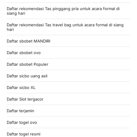
Daftar rekomendasi Tas pinggang pria untuk acara formal di
siang hari
Daftar rekomendasi Tas travel bag untuk acara formal di siang
hari
Daftar sbobet MANDIRI
Daftar sbobet ovo
Daftar sbobet Populer
Daftar sicbo uang asli
Daftar sicbo XL
Daftar Slot tergacor
Daftar terjamin
Daftar togel ovo
Daftar togel resmi