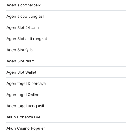
Agen sicbo terbaik
Agen sicbo uang asli
Agen Slot 24 Jam
Agen Slot anti rungkat
Agen Slot Qris
Agen Slot resmi
Agen Slot Wallet
Agen togel Dipercaya
Agen togel Online
Agen togel uang asli
Akun Bonanza BRI
Akun Casino Populer