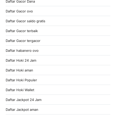
Daftar Gacor Dana
Daftar Gacor ovo
Daftar Gacor saldo gratis
Daftar Gacor terbaik
Daftar Gacor tergacor
Daftar habanero ovo
Daftar Hoki 24 Jam
Daftar Hoki aman
Daftar Hoki Populer
Daftar Hoki Wallet
Daftar Jackpot 24 Jam
Daftar Jackpot aman