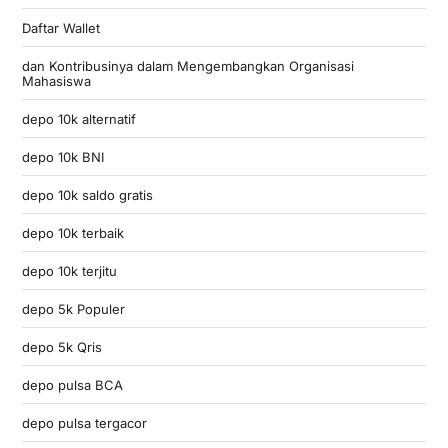
Daftar Wallet
dan Kontribusinya dalam Mengembangkan Organisasi
Mahasiswa
depo 10k alternatif
depo 10k BNI
depo 10k saldo gratis
depo 10k terbaik
depo 10k terjitu
depo 5k Populer
depo 5k Qris
depo pulsa BCA
depo pulsa tergacor