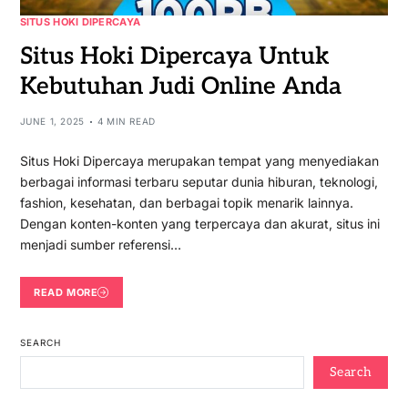
SITUS HOKI DIPERCAYA
Situs Hoki Dipercaya Untuk
Kebutuhan Judi Online Anda
JUNE 1, 2025
4 MIN READ
Situs Hoki Dipercaya merupakan tempat yang menyediakan
berbagai informasi terbaru seputar dunia hiburan, teknologi,
fashion, kesehatan, dan berbagai topik menarik lainnya.
Dengan konten-konten yang terpercaya dan akurat, situs ini
menjadi sumber referensi…
READ MORE
SEARCH
Search