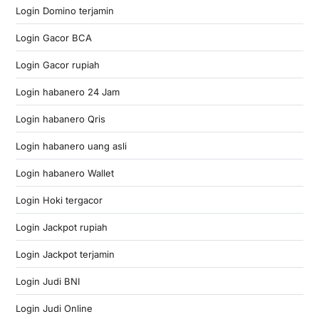
Login Domino terjamin
Login Gacor BCA
Login Gacor rupiah
Login habanero 24 Jam
Login habanero Qris
Login habanero uang asli
Login habanero Wallet
Login Hoki tergacor
Login Jackpot rupiah
Login Jackpot terjamin
Login Judi BNI
Login Judi Online