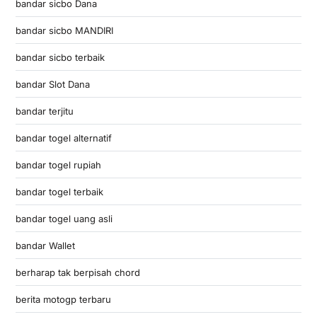
bandar sicbo Dana
bandar sicbo MANDIRI
bandar sicbo terbaik
bandar Slot Dana
bandar terjitu
bandar togel alternatif
bandar togel rupiah
bandar togel terbaik
bandar togel uang asli
bandar Wallet
berharap tak berpisah chord
berita motogp terbaru