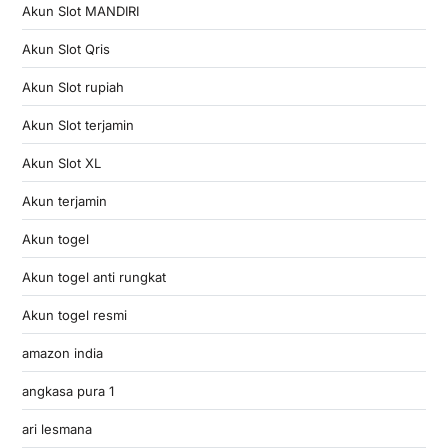
Akun Slot MANDIRI
Akun Slot Qris
Akun Slot rupiah
Akun Slot terjamin
Akun Slot XL
Akun terjamin
Akun togel
Akun togel anti rungkat
Akun togel resmi
amazon india
angkasa pura 1
ari lesmana