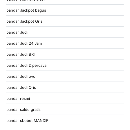
bandar Jackpot bagus
bandar Jackpot Qris
bandar Judi
bandar Judi 24 Jam
bandar Judi BRI
bandar Judi Dipercaya
bandar Judi ovo
bandar Judi Qris
bandar resmi
bandar saldo gratis
bandar sbobet MANDIRI