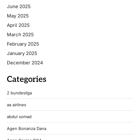
June 2025
May 2025
April 2025
March 2025
February 2025
January 2025
December 2024
Categories
2 bundesliga
aa airlines
abdul somad
Agen Bonanza Dana