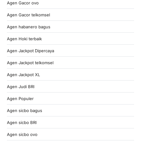
Agen Gacor ovo
Agen Gacor telkomsel
Agen habanero bagus
Agen Hoki terbaik
Agen Jackpot Dipercaya
Agen Jackpot telkomsel
Agen Jackpot XL
Agen Judi BRI
Agen Populer
Agen sicbo bagus
Agen sicbo BRI
Agen sicbo ovo