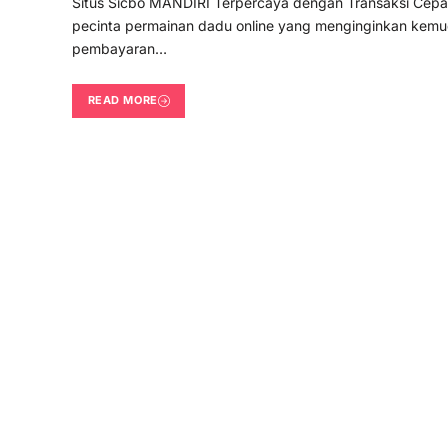
Situs Sicbo MANDIRI Terpercaya dengan Transaksi Cepat
pecinta permainan dadu online yang menginginkan kemuda
pembayaran…
READ MORE