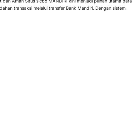
 dan Aman Situs sicbo MANDIRI kini menjadi pilihan utama para
han transaksi melalui transfer Bank Mandiri. Dengan sistem