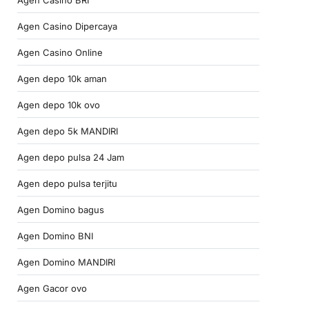
Agen Casino Dipercaya
Agen Casino Online
Agen depo 10k aman
Agen depo 10k ovo
Agen depo 5k MANDIRI
Agen depo pulsa 24 Jam
Agen depo pulsa terjitu
Agen Domino bagus
Agen Domino BNI
Agen Domino MANDIRI
Agen Gacor ovo