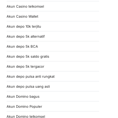
Akun Casino telkomsel
Akun Casino Wallet
Akun depo 10k terjitu
Akun depo 5k alternatif
Akun depo 5k BCA
Akun depo 5k saldo gratis
Akun depo 5k tergacor
Akun depo pulsa anti rungkat
Akun depo pulsa uang asli
Akun Domino bagus
Akun Domino Populer
Akun Domino telkomsel