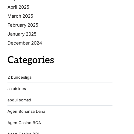
April 2025
March 2025
February 2025
January 2025
December 2024
Categories
2 bundesliga
aa airlines
abdul somad
Agen Bonanza Dana
Agen Casino BCA
Agen Casino BRI