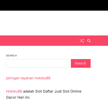
SEARCH
Search
jaringan layanan hokiku88
Hokiku88
adalah Slot Daftar Judi Slot Online
Gacor Hari Ini.