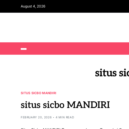
August 4, 2026
situs s
SITUS SICBO MANDIRI
situs sicbo MANDIRI
FEBRUARY 20, 2026
4 MIN READ