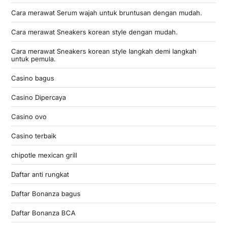
Cara merawat Serum wajah untuk bruntusan dengan mudah.
Cara merawat Sneakers korean style dengan mudah.
Cara merawat Sneakers korean style langkah demi langkah
untuk pemula.
Casino bagus
Casino Dipercaya
Casino ovo
Casino terbaik
chipotle mexican grill
Daftar anti rungkat
Daftar Bonanza bagus
Daftar Bonanza BCA