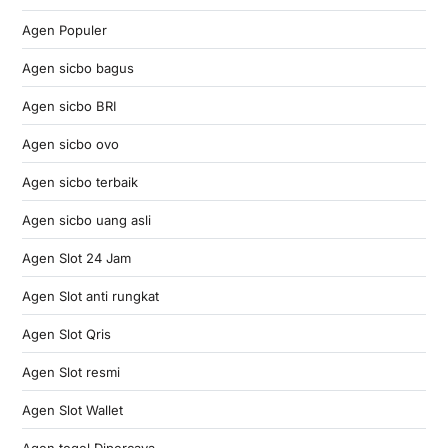
Agen Populer
Agen sicbo bagus
Agen sicbo BRI
Agen sicbo ovo
Agen sicbo terbaik
Agen sicbo uang asli
Agen Slot 24 Jam
Agen Slot anti rungkat
Agen Slot Qris
Agen Slot resmi
Agen Slot Wallet
Agen togel Dipercaya