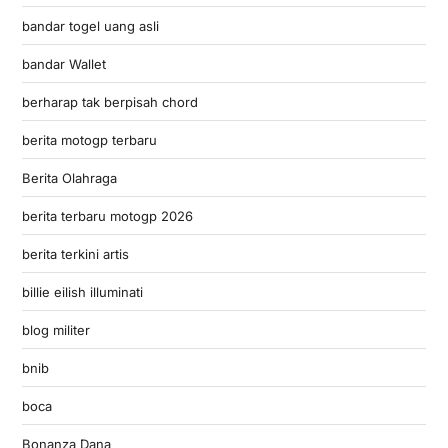
bandar togel uang asli
bandar Wallet
berharap tak berpisah chord
berita motogp terbaru
Berita Olahraga
berita terbaru motogp 2026
berita terkini artis
billie eilish illuminati
blog militer
bnib
boca
Bonanza Dana