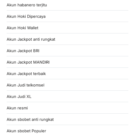
Akun habanero terjitu
Akun Hoki Dipercaya
Akun Hoki Wallet
Akun Jackpot anti rungkat
Akun Jackpot BRI
Akun Jackpot MANDIRI
Akun Jackpot terbaik
Akun Judi telkomsel
Akun Judi XL
Akun resmi
Akun sbobet anti rungkat
Akun sbobet Populer