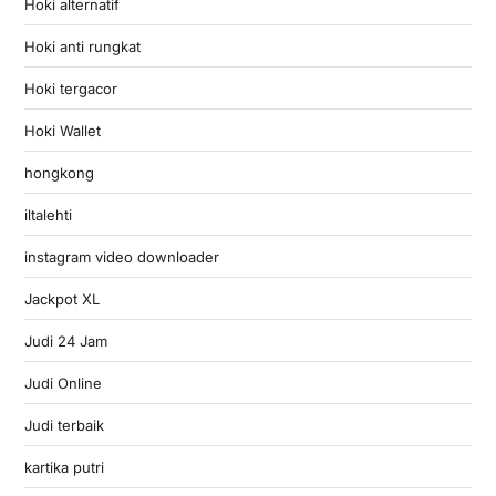
Hoki alternatif
Hoki anti rungkat
Hoki tergacor
Hoki Wallet
hongkong
iltalehti
instagram video downloader
Jackpot XL
Judi 24 Jam
Judi Online
Judi terbaik
kartika putri