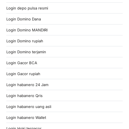
Login depo pulsa resmi
Login Domino Dana
Login Domino MANDIRI
Login Domino rupiah
Login Domino terjamin
Login Gacor BCA
Login Gacor rupiah
Login habanero 24 Jam
Login habanero Qris
Login habanero uang asli
Login habanero Wallet
Login Hoki tergacor