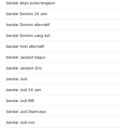
bandar depo pulsa tergacor
bandar Domino 24 Jam
bandar Domino alternatif
bandar Domino uang asli
bandar Hoki alternatif
bandar Jackpot bagus
bandar Jackpot Qris
bandar Judi
bandar Judi 24 Jam
bandar Judi BRI
bandar Judi Dipercaya
bandar Judi ovo