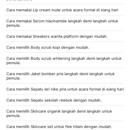
Cara memakai Lip cream nude untuk acara formal di siang hari
Cara memakai Serum niacinamide langkah demi langkah untuk
pemula.
Cara memakai Sneakers wanita platform dengan mudah.
Cara memilih Body scrub kopi dengan mudah.
Cara memilih Body scrub whitening langkah demi langkah untuk
pemula.
Cara memilih Jaket bomber pria langkah demi langkah untuk
pemula.
Cara memilih Sepatu lari nike pria untuk acara formal di siang hari
Cara memilih Sepatu sekolah reebok dengan mudah.
Cara memilih Skincare organik langkah demi langkah untuk
pemula.
Cara memilih Skincare set untuk flek hitam dengan mudah.