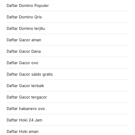
Daftar Domino Populer
Daftar Domino Qris
Daftar Domino terjitu
Daftar Gacor aman
Daftar Gacor Dana
Daftar Gacor ovo
Daftar Gacor saldo gratis
Daftar Gacor terbaik
Daftar Gacor tergacor
Daftar habanero ovo
Daftar Hoki 24 Jam
Daftar Hoki aman