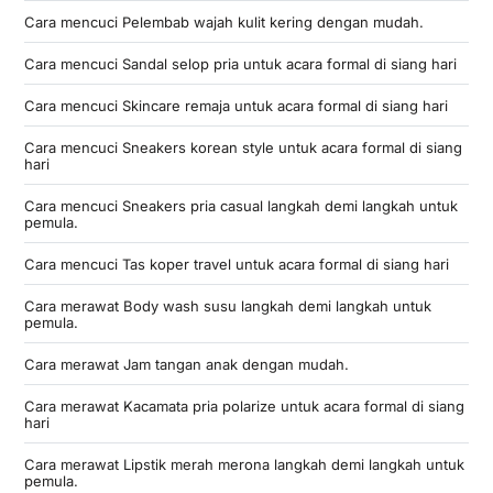
Cara mencuci Pelembab wajah kulit kering dengan mudah.
Cara mencuci Sandal selop pria untuk acara formal di siang hari
Cara mencuci Skincare remaja untuk acara formal di siang hari
Cara mencuci Sneakers korean style untuk acara formal di siang
hari
Cara mencuci Sneakers pria casual langkah demi langkah untuk
pemula.
Cara mencuci Tas koper travel untuk acara formal di siang hari
Cara merawat Body wash susu langkah demi langkah untuk
pemula.
Cara merawat Jam tangan anak dengan mudah.
Cara merawat Kacamata pria polarize untuk acara formal di siang
hari
Cara merawat Lipstik merah merona langkah demi langkah untuk
pemula.