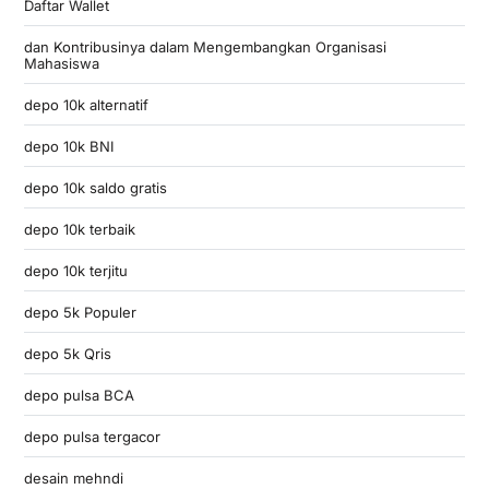
Daftar Wallet
dan Kontribusinya dalam Mengembangkan Organisasi
Mahasiswa
depo 10k alternatif
depo 10k BNI
depo 10k saldo gratis
depo 10k terbaik
depo 10k terjitu
depo 5k Populer
depo 5k Qris
depo pulsa BCA
depo pulsa tergacor
desain mehndi