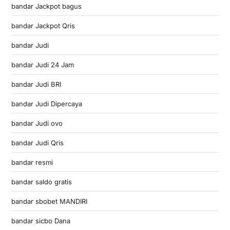
bandar Jackpot bagus
bandar Jackpot Qris
bandar Judi
bandar Judi 24 Jam
bandar Judi BRI
bandar Judi Dipercaya
bandar Judi ovo
bandar Judi Qris
bandar resmi
bandar saldo gratis
bandar sbobet MANDIRI
bandar sicbo Dana