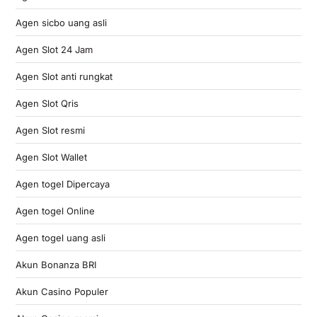
Agen sicbo uang asli
Agen Slot 24 Jam
Agen Slot anti rungkat
Agen Slot Qris
Agen Slot resmi
Agen Slot Wallet
Agen togel Dipercaya
Agen togel Online
Agen togel uang asli
Akun Bonanza BRI
Akun Casino Populer