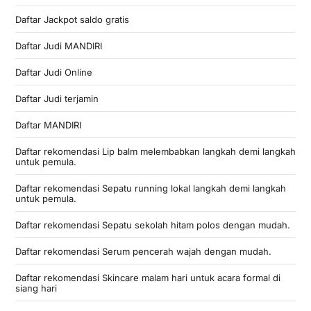
Daftar Jackpot saldo gratis
Daftar Judi MANDIRI
Daftar Judi Online
Daftar Judi terjamin
Daftar MANDIRI
Daftar rekomendasi Lip balm melembabkan langkah demi langkah
untuk pemula.
Daftar rekomendasi Sepatu running lokal langkah demi langkah
untuk pemula.
Daftar rekomendasi Sepatu sekolah hitam polos dengan mudah.
Daftar rekomendasi Serum pencerah wajah dengan mudah.
Daftar rekomendasi Skincare malam hari untuk acara formal di
siang hari