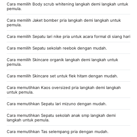
Cara memilih Body scrub whitening langkah demi langkah untuk
pemula.
Cara memilih Jaket bomber pria langkah demi langkah untuk
pemula.
Cara memilih Sepatu lari nike pria untuk acara formal di siang hari
Cara memilih Sepatu sekolah reebok dengan mudah.
Cara memilih Skincare organik langkah demi langkah untuk
pemula.
Cara memilih Skincare set untuk flek hitam dengan mudah.
Cara memutihkan Kaos oversized pria langkah demi langkah
untuk pemula.
Cara memutihkan Sepatu lari mizuno dengan mudah.
Cara memutihkan Sepatu sekolah anak smp langkah demi
langkah untuk pemula.
Cara memutihkan Tas selempang pria dengan mudah.