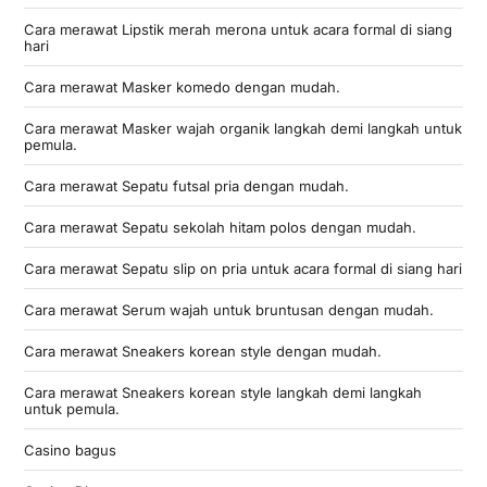
Cara merawat Lipstik merah merona untuk acara formal di siang
hari
Cara merawat Masker komedo dengan mudah.
Cara merawat Masker wajah organik langkah demi langkah untuk
pemula.
Cara merawat Sepatu futsal pria dengan mudah.
Cara merawat Sepatu sekolah hitam polos dengan mudah.
Cara merawat Sepatu slip on pria untuk acara formal di siang hari
Cara merawat Serum wajah untuk bruntusan dengan mudah.
Cara merawat Sneakers korean style dengan mudah.
Cara merawat Sneakers korean style langkah demi langkah
untuk pemula.
Casino bagus