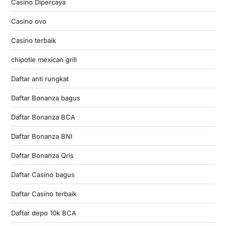
Casino Dipercaya
Casino ovo
Casino terbaik
chipotle mexican grill
Daftar anti rungkat
Daftar Bonanza bagus
Daftar Bonanza BCA
Daftar Bonanza BNI
Daftar Bonanza Qris
Daftar Casino bagus
Daftar Casino terbaik
Daftar depo 10k BCA