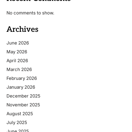
No comments to show.
Archives
June 2026
May 2026
April 2026
March 2026
February 2026
January 2026
December 2025
November 2025
August 2025
July 2025
June 2025