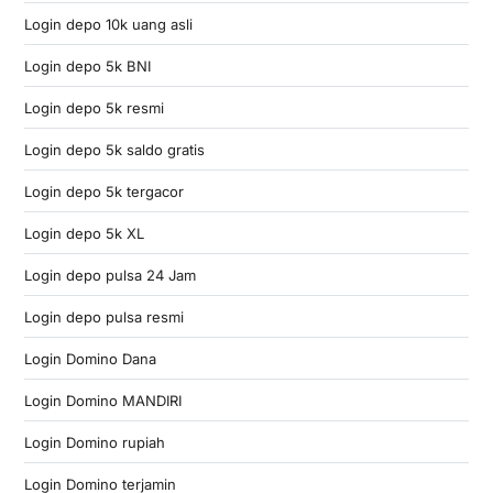
Login depo 10k uang asli
Login depo 5k BNI
Login depo 5k resmi
Login depo 5k saldo gratis
Login depo 5k tergacor
Login depo 5k XL
Login depo pulsa 24 Jam
Login depo pulsa resmi
Login Domino Dana
Login Domino MANDIRI
Login Domino rupiah
Login Domino terjamin