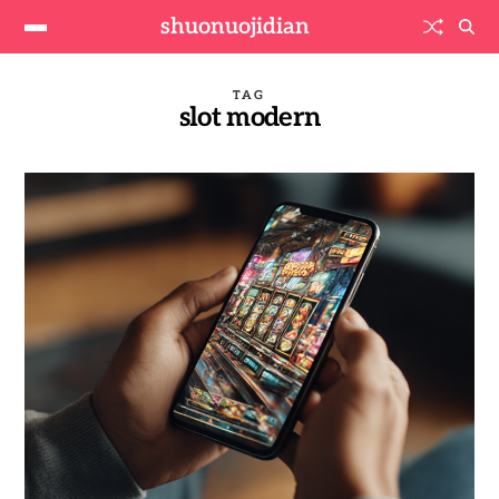
shuonuojidian
TAG
slot modern