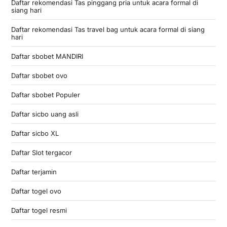
Daftar rekomendasi Tas pinggang pria untuk acara formal di
siang hari
Daftar rekomendasi Tas travel bag untuk acara formal di siang
hari
Daftar sbobet MANDIRI
Daftar sbobet ovo
Daftar sbobet Populer
Daftar sicbo uang asli
Daftar sicbo XL
Daftar Slot tergacor
Daftar terjamin
Daftar togel ovo
Daftar togel resmi