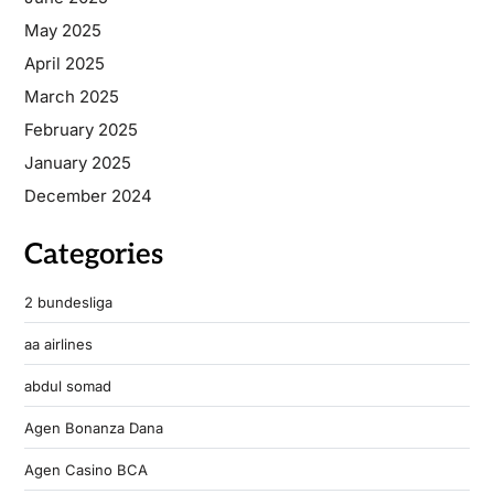
May 2025
April 2025
March 2025
February 2025
January 2025
December 2024
Categories
2 bundesliga
aa airlines
abdul somad
Agen Bonanza Dana
Agen Casino BCA