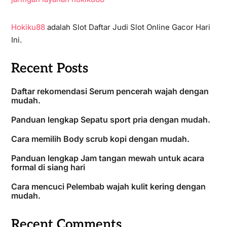
Hokiku88
adalah Slot Daftar Judi Slot Online Gacor Hari
Ini.
Recent Posts
Daftar rekomendasi Serum pencerah wajah dengan
mudah.
Panduan lengkap Sepatu sport pria dengan mudah.
Cara memilih Body scrub kopi dengan mudah.
Panduan lengkap Jam tangan mewah untuk acara
formal di siang hari
Cara mencuci Pelembab wajah kulit kering dengan
mudah.
Recent Comments