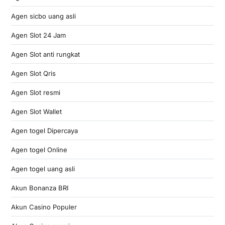
Agen sicbo uang asli
Agen Slot 24 Jam
Agen Slot anti rungkat
Agen Slot Qris
Agen Slot resmi
Agen Slot Wallet
Agen togel Dipercaya
Agen togel Online
Agen togel uang asli
Akun Bonanza BRI
Akun Casino Populer