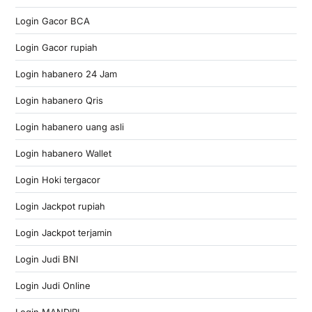
Login Gacor BCA
Login Gacor rupiah
Login habanero 24 Jam
Login habanero Qris
Login habanero uang asli
Login habanero Wallet
Login Hoki tergacor
Login Jackpot rupiah
Login Jackpot terjamin
Login Judi BNI
Login Judi Online
Login MANDIRI