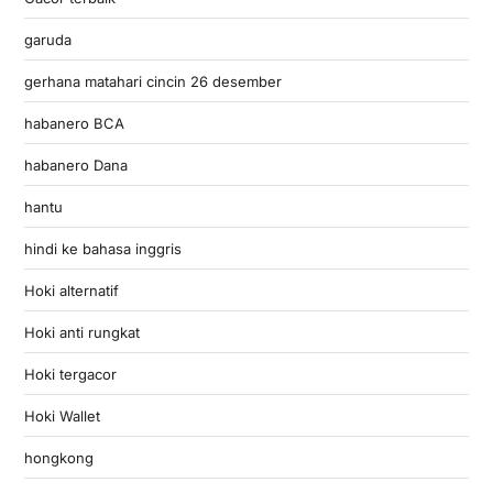
garuda
gerhana matahari cincin 26 desember
habanero BCA
habanero Dana
hantu
hindi ke bahasa inggris
Hoki alternatif
Hoki anti rungkat
Hoki tergacor
Hoki Wallet
hongkong