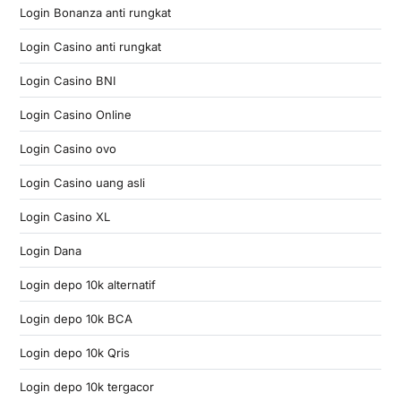
Login Bonanza anti rungkat
Login Casino anti rungkat
Login Casino BNI
Login Casino Online
Login Casino ovo
Login Casino uang asli
Login Casino XL
Login Dana
Login depo 10k alternatif
Login depo 10k BCA
Login depo 10k Qris
Login depo 10k tergacor