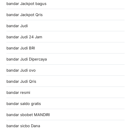
bandar Jackpot bagus
bandar Jackpot Qris
bandar Judi
bandar Judi 24 Jam
bandar Judi BRI
bandar Judi Dipercaya
bandar Judi ovo
bandar Judi Qris
bandar resmi
bandar saldo gratis
bandar sbobet MANDIRI
bandar sicbo Dana