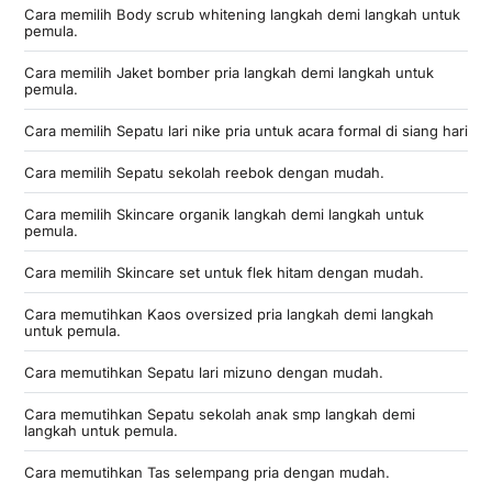
Cara memilih Body scrub whitening langkah demi langkah untuk
pemula.
Cara memilih Jaket bomber pria langkah demi langkah untuk
pemula.
Cara memilih Sepatu lari nike pria untuk acara formal di siang hari
Cara memilih Sepatu sekolah reebok dengan mudah.
Cara memilih Skincare organik langkah demi langkah untuk
pemula.
Cara memilih Skincare set untuk flek hitam dengan mudah.
Cara memutihkan Kaos oversized pria langkah demi langkah
untuk pemula.
Cara memutihkan Sepatu lari mizuno dengan mudah.
Cara memutihkan Sepatu sekolah anak smp langkah demi
langkah untuk pemula.
Cara memutihkan Tas selempang pria dengan mudah.