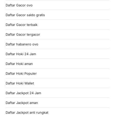
Daftar Gacor ovo
Daftar Gacor saldo gratis
Daftar Gacor terbaik
Daftar Gacor tergacor
Daftar habanero ovo
Daftar Hoki 24 Jam
Daftar Hoki aman
Daftar Hoki Populer
Daftar Hoki Wallet
Daftar Jackpot 24 Jam
Daftar Jackpot aman
Daftar Jackpot anti rungkat