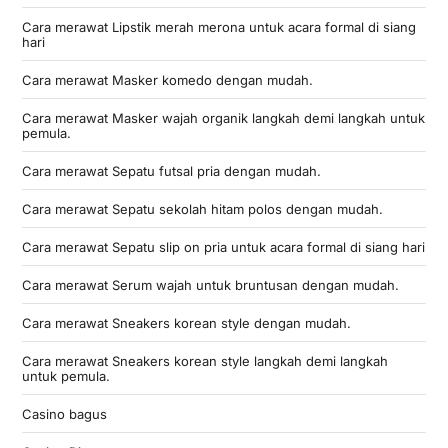
Cara merawat Lipstik merah merona untuk acara formal di siang
hari
Cara merawat Masker komedo dengan mudah.
Cara merawat Masker wajah organik langkah demi langkah untuk
pemula.
Cara merawat Sepatu futsal pria dengan mudah.
Cara merawat Sepatu sekolah hitam polos dengan mudah.
Cara merawat Sepatu slip on pria untuk acara formal di siang hari
Cara merawat Serum wajah untuk bruntusan dengan mudah.
Cara merawat Sneakers korean style dengan mudah.
Cara merawat Sneakers korean style langkah demi langkah
untuk pemula.
Casino bagus