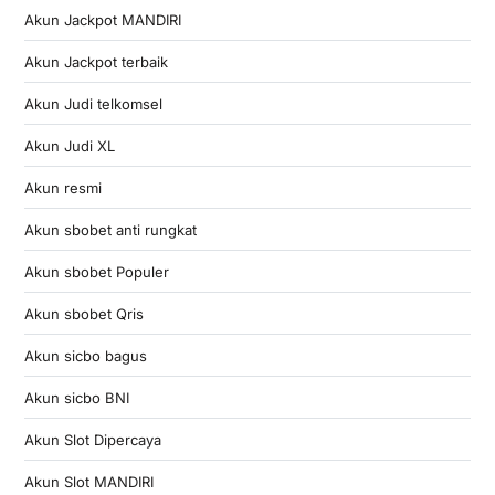
Akun Jackpot MANDIRI
Akun Jackpot terbaik
Akun Judi telkomsel
Akun Judi XL
Akun resmi
Akun sbobet anti rungkat
Akun sbobet Populer
Akun sbobet Qris
Akun sicbo bagus
Akun sicbo BNI
Akun Slot Dipercaya
Akun Slot MANDIRI