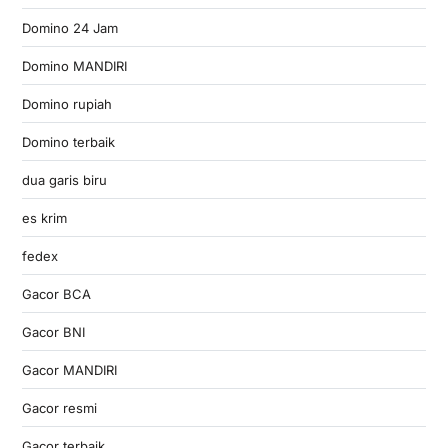
Domino 24 Jam
Domino MANDIRI
Domino rupiah
Domino terbaik
dua garis biru
es krim
fedex
Gacor BCA
Gacor BNI
Gacor MANDIRI
Gacor resmi
Gacor terbaik