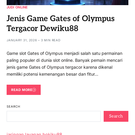
JUDI ONLINE
Jenis Game Gates of Olympus
Tergacor Dewiku88
JANUARY 31, 2026
3 MIN READ
Game slot Gates of Olympus menjadi salah satu permainan
paling populer di dunia slot online. Banyak pemain mencari
jenis game Gates of Olympus tergacor karena dikenal
memiliki potensi kemenangan besar dan fitur…
READ MORE
SEARCH
Search
jaringan layanan hokiku88