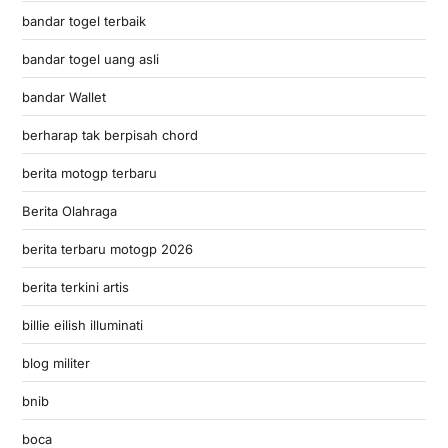
bandar togel terbaik
bandar togel uang asli
bandar Wallet
berharap tak berpisah chord
berita motogp terbaru
Berita Olahraga
berita terbaru motogp 2026
berita terkini artis
billie eilish illuminati
blog militer
bnib
boca