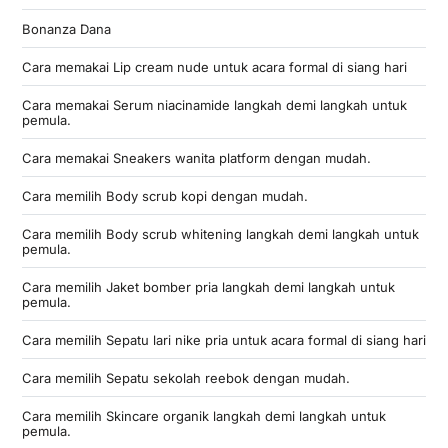
Bonanza Dana
Cara memakai Lip cream nude untuk acara formal di siang hari
Cara memakai Serum niacinamide langkah demi langkah untuk
pemula.
Cara memakai Sneakers wanita platform dengan mudah.
Cara memilih Body scrub kopi dengan mudah.
Cara memilih Body scrub whitening langkah demi langkah untuk
pemula.
Cara memilih Jaket bomber pria langkah demi langkah untuk
pemula.
Cara memilih Sepatu lari nike pria untuk acara formal di siang hari
Cara memilih Sepatu sekolah reebok dengan mudah.
Cara memilih Skincare organik langkah demi langkah untuk
pemula.