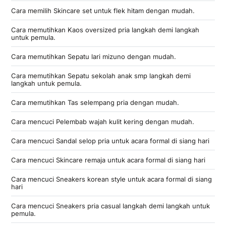
Cara memilih Skincare set untuk flek hitam dengan mudah.
Cara memutihkan Kaos oversized pria langkah demi langkah
untuk pemula.
Cara memutihkan Sepatu lari mizuno dengan mudah.
Cara memutihkan Sepatu sekolah anak smp langkah demi
langkah untuk pemula.
Cara memutihkan Tas selempang pria dengan mudah.
Cara mencuci Pelembab wajah kulit kering dengan mudah.
Cara mencuci Sandal selop pria untuk acara formal di siang hari
Cara mencuci Skincare remaja untuk acara formal di siang hari
Cara mencuci Sneakers korean style untuk acara formal di siang
hari
Cara mencuci Sneakers pria casual langkah demi langkah untuk
pemula.