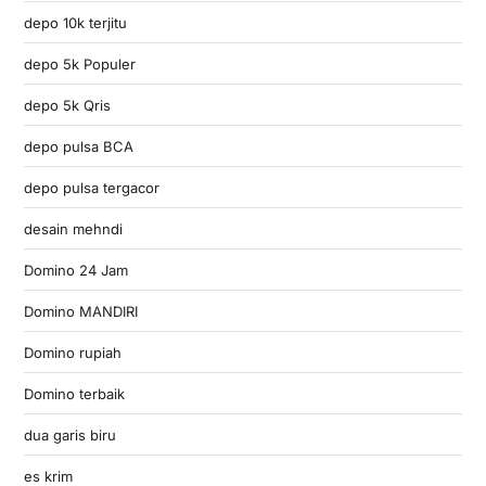
depo 10k terjitu
depo 5k Populer
depo 5k Qris
depo pulsa BCA
depo pulsa tergacor
desain mehndi
Domino 24 Jam
Domino MANDIRI
Domino rupiah
Domino terbaik
dua garis biru
es krim