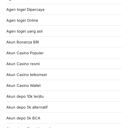
Agen togel Dipercaya
Agen togel Online
Agen togel uang asli
Akun Bonanza BRI
Akun Casino Populer
Akun Casino resmi
Akun Casino telkomsel
Akun Casino Wallet
Akun depo 10k terjitu
Akun depo 5k alternatif
Akun depo 5k BCA