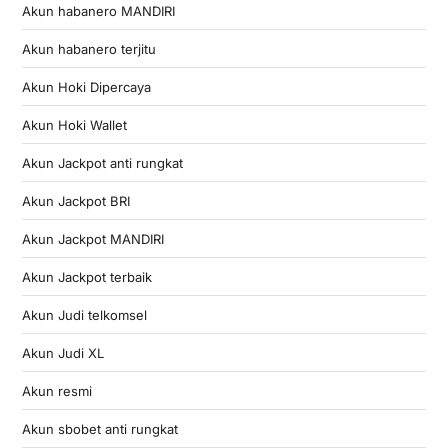
Akun habanero MANDIRI
Akun habanero terjitu
Akun Hoki Dipercaya
Akun Hoki Wallet
Akun Jackpot anti rungkat
Akun Jackpot BRI
Akun Jackpot MANDIRI
Akun Jackpot terbaik
Akun Judi telkomsel
Akun Judi XL
Akun resmi
Akun sbobet anti rungkat