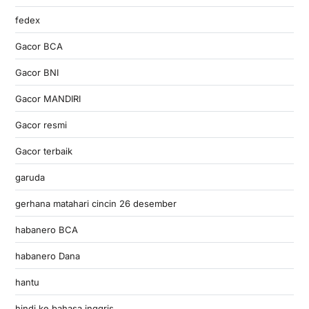
fedex
Gacor BCA
Gacor BNI
Gacor MANDIRI
Gacor resmi
Gacor terbaik
garuda
gerhana matahari cincin 26 desember
habanero BCA
habanero Dana
hantu
hindi ke bahasa inggris