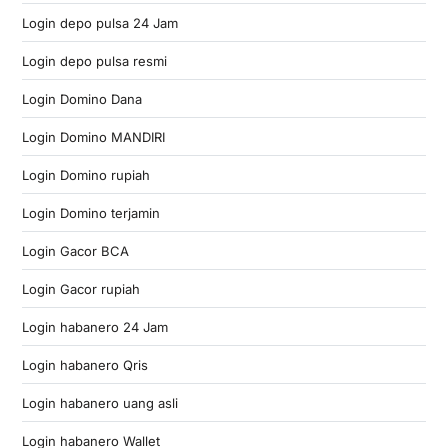
Login depo pulsa 24 Jam
Login depo pulsa resmi
Login Domino Dana
Login Domino MANDIRI
Login Domino rupiah
Login Domino terjamin
Login Gacor BCA
Login Gacor rupiah
Login habanero 24 Jam
Login habanero Qris
Login habanero uang asli
Login habanero Wallet