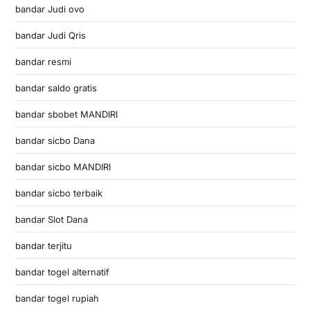
bandar Judi ovo
bandar Judi Qris
bandar resmi
bandar saldo gratis
bandar sbobet MANDIRI
bandar sicbo Dana
bandar sicbo MANDIRI
bandar sicbo terbaik
bandar Slot Dana
bandar terjitu
bandar togel alternatif
bandar togel rupiah