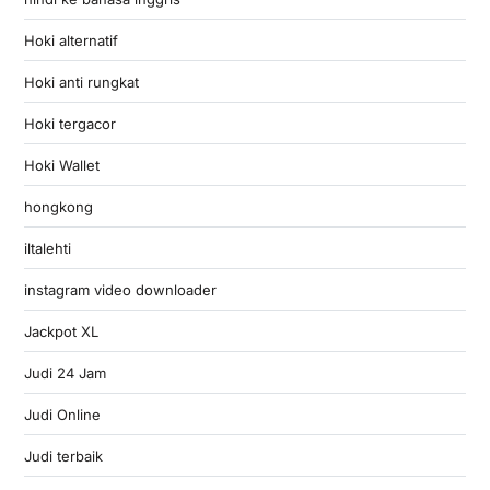
Hoki alternatif
Hoki anti rungkat
Hoki tergacor
Hoki Wallet
hongkong
iltalehti
instagram video downloader
Jackpot XL
Judi 24 Jam
Judi Online
Judi terbaik