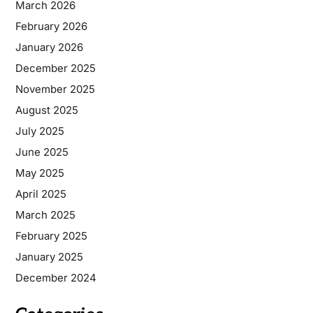
March 2026
February 2026
January 2026
December 2025
November 2025
August 2025
July 2025
June 2025
May 2025
April 2025
March 2025
February 2025
January 2025
December 2024