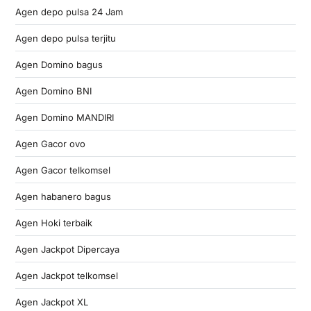
Agen depo pulsa 24 Jam
Agen depo pulsa terjitu
Agen Domino bagus
Agen Domino BNI
Agen Domino MANDIRI
Agen Gacor ovo
Agen Gacor telkomsel
Agen habanero bagus
Agen Hoki terbaik
Agen Jackpot Dipercaya
Agen Jackpot telkomsel
Agen Jackpot XL