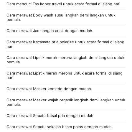
Cara mencuci Tas koper travel untuk acara formal di siang hari
Cara merawat Body wash susu langkah demi langkah untuk
pemula.
Cara merawat Jam tangan anak dengan mudah.
Cara merawat Kacamata pria polarize untuk acara formal di siang
hari
Cara merawat Lipstik merah merona langkah demi langkah untuk
pemula.
Cara merawat Lipstik merah merona untuk acara formal di siang
hari
Cara merawat Masker komedo dengan mudah.
Cara merawat Masker wajah organik langkah demi langkah untuk
pemula.
Cara merawat Sepatu futsal pria dengan mudah.
Cara merawat Sepatu sekolah hitam polos dengan mudah.