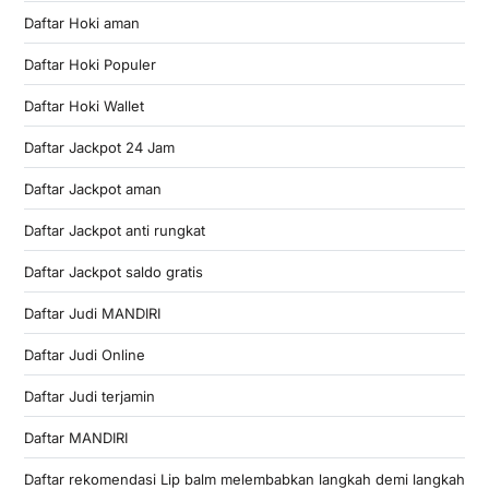
Daftar Hoki aman
Daftar Hoki Populer
Daftar Hoki Wallet
Daftar Jackpot 24 Jam
Daftar Jackpot aman
Daftar Jackpot anti rungkat
Daftar Jackpot saldo gratis
Daftar Judi MANDIRI
Daftar Judi Online
Daftar Judi terjamin
Daftar MANDIRI
Daftar rekomendasi Lip balm melembabkan langkah demi langkah