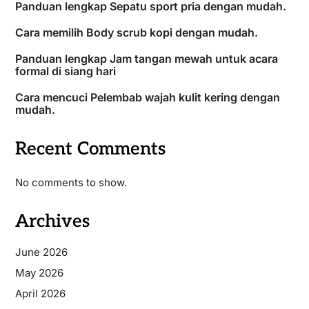
Panduan lengkap Sepatu sport pria dengan mudah.
Cara memilih Body scrub kopi dengan mudah.
Panduan lengkap Jam tangan mewah untuk acara
formal di siang hari
Cara mencuci Pelembab wajah kulit kering dengan
mudah.
Recent Comments
No comments to show.
Archives
June 2026
May 2026
April 2026