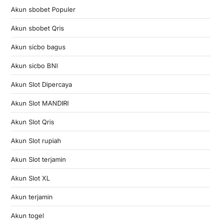
Akun sbobet Populer
Akun sbobet Qris
Akun sicbo bagus
Akun sicbo BNI
Akun Slot Dipercaya
Akun Slot MANDIRI
Akun Slot Qris
Akun Slot rupiah
Akun Slot terjamin
Akun Slot XL
Akun terjamin
Akun togel