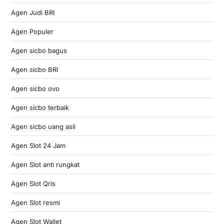
Agen Judi BRI
Agen Populer
Agen sicbo bagus
Agen sicbo BRI
Agen sicbo ovo
Agen sicbo terbaik
Agen sicbo uang asli
Agen Slot 24 Jam
Agen Slot anti rungkat
Agen Slot Qris
Agen Slot resmi
Agen Slot Wallet