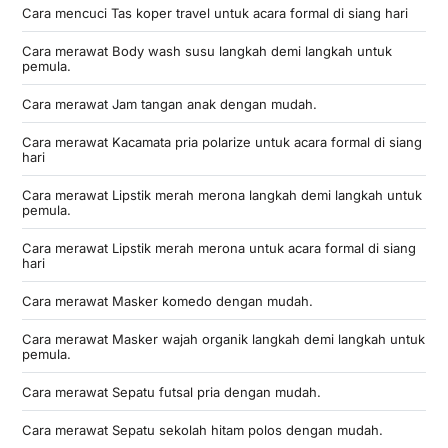
Cara mencuci Tas koper travel untuk acara formal di siang hari
Cara merawat Body wash susu langkah demi langkah untuk
pemula.
Cara merawat Jam tangan anak dengan mudah.
Cara merawat Kacamata pria polarize untuk acara formal di siang
hari
Cara merawat Lipstik merah merona langkah demi langkah untuk
pemula.
Cara merawat Lipstik merah merona untuk acara formal di siang
hari
Cara merawat Masker komedo dengan mudah.
Cara merawat Masker wajah organik langkah demi langkah untuk
pemula.
Cara merawat Sepatu futsal pria dengan mudah.
Cara merawat Sepatu sekolah hitam polos dengan mudah.