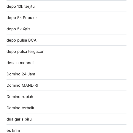
depo 10k terjitu
depo 5k Populer
depo 5k Qris
depo pulsa BCA
depo pulsa tergacor
desain mehndi
Domino 24 Jam
Domino MANDIRI
Domino rupiah
Domino terbaik
dua garis biru
es krim