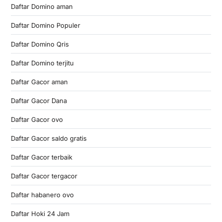
Daftar Domino aman
Daftar Domino Populer
Daftar Domino Qris
Daftar Domino terjitu
Daftar Gacor aman
Daftar Gacor Dana
Daftar Gacor ovo
Daftar Gacor saldo gratis
Daftar Gacor terbaik
Daftar Gacor tergacor
Daftar habanero ovo
Daftar Hoki 24 Jam