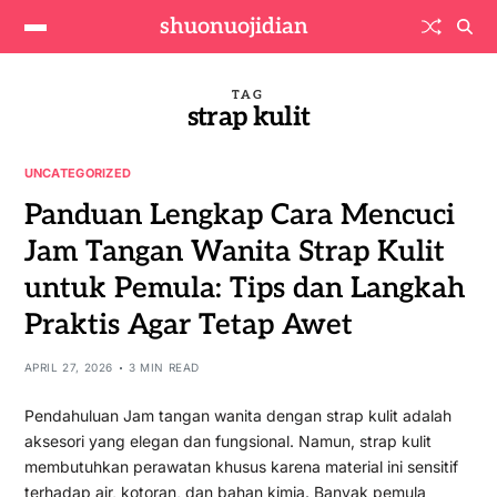
shuonuojidian
TAG
strap kulit
UNCATEGORIZED
Panduan Lengkap Cara Mencuci
Jam Tangan Wanita Strap Kulit
untuk Pemula: Tips dan Langkah
Praktis Agar Tetap Awet
APRIL 27, 2026
3 MIN READ
Pendahuluan Jam tangan wanita dengan strap kulit adalah
aksesori yang elegan dan fungsional. Namun, strap kulit
membutuhkan perawatan khusus karena material ini sensitif
terhadap air, kotoran, dan bahan kimia. Banyak pemula