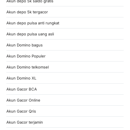
Akun depo 5k saldo gratis
Akun depo 5k tergacor
Akun depo pulsa anti rungkat
Akun depo pulsa uang asli
Akun Domino bagus
Akun Domino Populer
Akun Domino telkomsel
Akun Domino XL
Akun Gacor BCA
Akun Gacor Online
Akun Gacor Qris
Akun Gacor terjamin