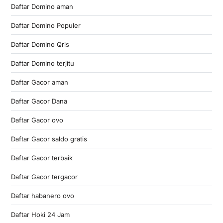
Daftar Domino aman
Daftar Domino Populer
Daftar Domino Qris
Daftar Domino terjitu
Daftar Gacor aman
Daftar Gacor Dana
Daftar Gacor ovo
Daftar Gacor saldo gratis
Daftar Gacor terbaik
Daftar Gacor tergacor
Daftar habanero ovo
Daftar Hoki 24 Jam