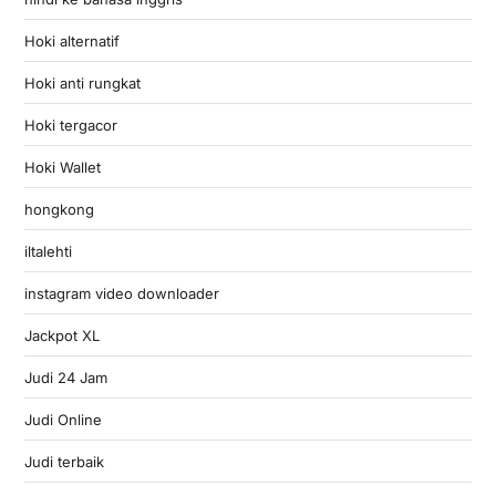
Hoki alternatif
Hoki anti rungkat
Hoki tergacor
Hoki Wallet
hongkong
iltalehti
instagram video downloader
Jackpot XL
Judi 24 Jam
Judi Online
Judi terbaik