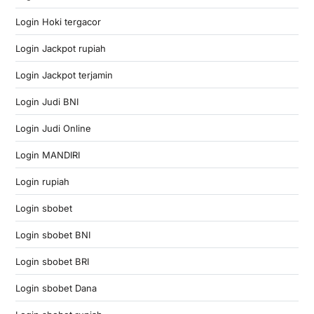
Login Hoki tergacor
Login Jackpot rupiah
Login Jackpot terjamin
Login Judi BNI
Login Judi Online
Login MANDIRI
Login rupiah
Login sbobet
Login sbobet BNI
Login sbobet BRI
Login sbobet Dana