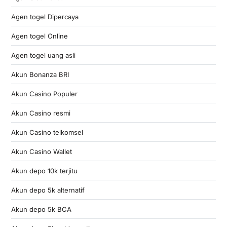
Agen togel Dipercaya
Agen togel Online
Agen togel uang asli
Akun Bonanza BRI
Akun Casino Populer
Akun Casino resmi
Akun Casino telkomsel
Akun Casino Wallet
Akun depo 10k terjitu
Akun depo 5k alternatif
Akun depo 5k BCA