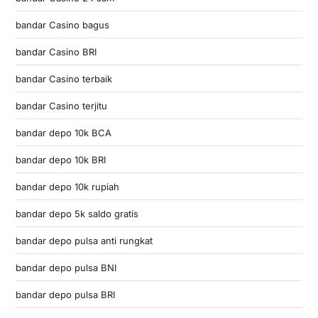
bandar Casino bagus
bandar Casino BRI
bandar Casino terbaik
bandar Casino terjitu
bandar depo 10k BCA
bandar depo 10k BRI
bandar depo 10k rupiah
bandar depo 5k saldo gratis
bandar depo pulsa anti rungkat
bandar depo pulsa BNI
bandar depo pulsa BRI