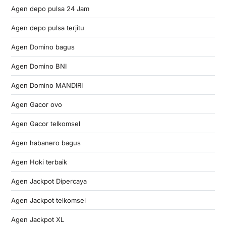
Agen depo pulsa 24 Jam
Agen depo pulsa terjitu
Agen Domino bagus
Agen Domino BNI
Agen Domino MANDIRI
Agen Gacor ovo
Agen Gacor telkomsel
Agen habanero bagus
Agen Hoki terbaik
Agen Jackpot Dipercaya
Agen Jackpot telkomsel
Agen Jackpot XL