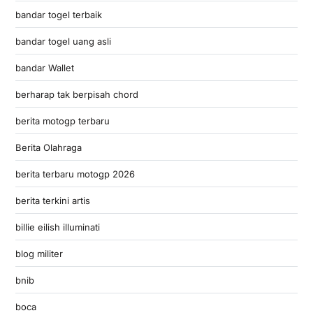
bandar togel terbaik
bandar togel uang asli
bandar Wallet
berharap tak berpisah chord
berita motogp terbaru
Berita Olahraga
berita terbaru motogp 2026
berita terkini artis
billie eilish illuminati
blog militer
bnib
boca