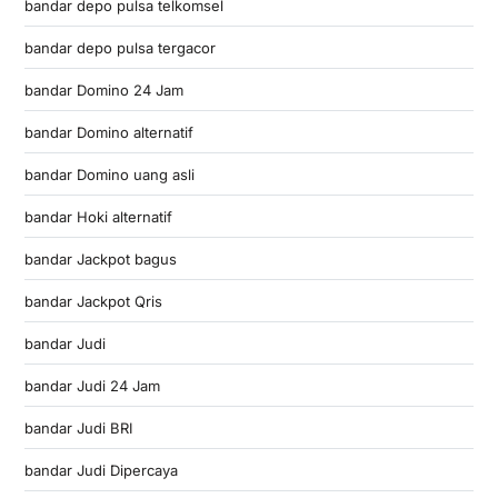
bandar depo pulsa telkomsel
bandar depo pulsa tergacor
bandar Domino 24 Jam
bandar Domino alternatif
bandar Domino uang asli
bandar Hoki alternatif
bandar Jackpot bagus
bandar Jackpot Qris
bandar Judi
bandar Judi 24 Jam
bandar Judi BRI
bandar Judi Dipercaya