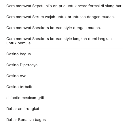
Cara merawat Sepatu slip on pria untuk acara formal di siang hari
Cara merawat Serum wajah untuk bruntusan dengan mudah.
Cara merawat Sneakers korean style dengan mudah.
Cara merawat Sneakers korean style langkah demi langkah
untuk pemula.
Casino bagus
Casino Dipercaya
Casino ovo
Casino terbaik
chipotle mexican grill
Daftar anti rungkat
Daftar Bonanza bagus