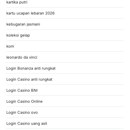
kartika putri
kartu ucapan lebaran 2026
kebugaran jasmani
koleksi gelap
kom
leonardo da vinci
Login Bonanza anti rungkat
Login Casino anti rungkat
Login Casino BNI
Login Casino Online
Login Casino ovo
Login Casino uang asli