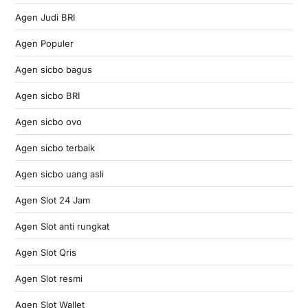
Agen Judi BRI
Agen Populer
Agen sicbo bagus
Agen sicbo BRI
Agen sicbo ovo
Agen sicbo terbaik
Agen sicbo uang asli
Agen Slot 24 Jam
Agen Slot anti rungkat
Agen Slot Qris
Agen Slot resmi
Agen Slot Wallet