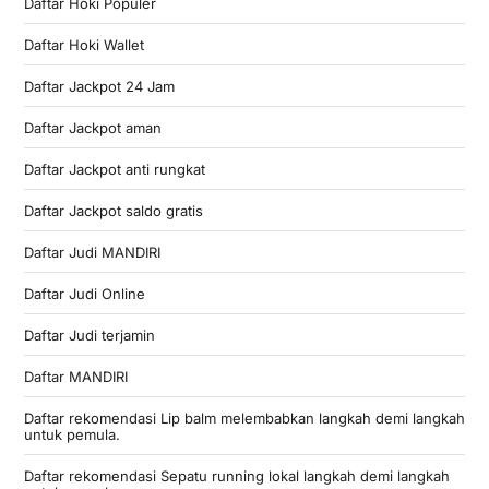
Daftar Hoki Populer
Daftar Hoki Wallet
Daftar Jackpot 24 Jam
Daftar Jackpot aman
Daftar Jackpot anti rungkat
Daftar Jackpot saldo gratis
Daftar Judi MANDIRI
Daftar Judi Online
Daftar Judi terjamin
Daftar MANDIRI
Daftar rekomendasi Lip balm melembabkan langkah demi langkah
untuk pemula.
Daftar rekomendasi Sepatu running lokal langkah demi langkah