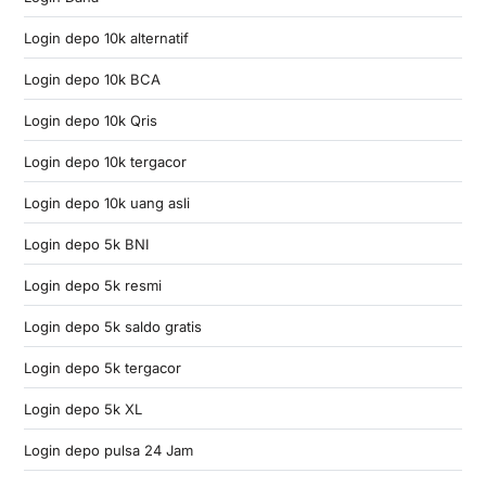
Login depo 10k alternatif
Login depo 10k BCA
Login depo 10k Qris
Login depo 10k tergacor
Login depo 10k uang asli
Login depo 5k BNI
Login depo 5k resmi
Login depo 5k saldo gratis
Login depo 5k tergacor
Login depo 5k XL
Login depo pulsa 24 Jam