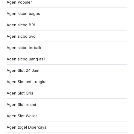
Agen Populer
Agen sicbo bagus
Agen sicbo BRI
Agen sicbo ovo
Agen sicbo terbaik
Agen sicbo uang asli
Agen Slot 24 Jam
Agen Slot anti rungkat
Agen Slot Qris
Agen Slot resmi
Agen Slot Wallet
Agen togel Dipercaya