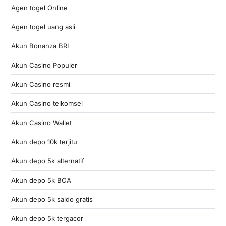
Agen togel Online
Agen togel uang asli
Akun Bonanza BRI
Akun Casino Populer
Akun Casino resmi
Akun Casino telkomsel
Akun Casino Wallet
Akun depo 10k terjitu
Akun depo 5k alternatif
Akun depo 5k BCA
Akun depo 5k saldo gratis
Akun depo 5k tergacor