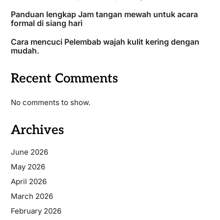
Panduan lengkap Jam tangan mewah untuk acara
formal di siang hari
Cara mencuci Pelembab wajah kulit kering dengan
mudah.
Recent Comments
No comments to show.
Archives
June 2026
May 2026
April 2026
March 2026
February 2026