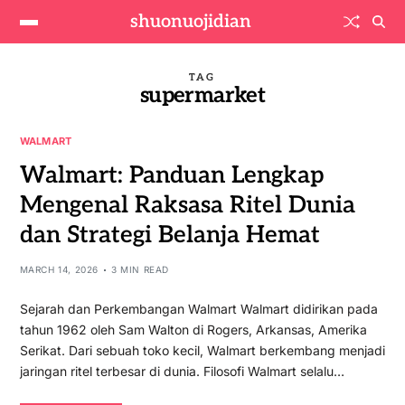
shuonuojidian
TAG
supermarket
WALMART
Walmart: Panduan Lengkap
Mengenal Raksasa Ritel Dunia
dan Strategi Belanja Hemat
MARCH 14, 2026
3 MIN READ
Sejarah dan Perkembangan Walmart Walmart didirikan pada
tahun 1962 oleh Sam Walton di Rogers, Arkansas, Amerika
Serikat. Dari sebuah toko kecil, Walmart berkembang menjadi
jaringan ritel terbesar di dunia. Filosofi Walmart selalu…