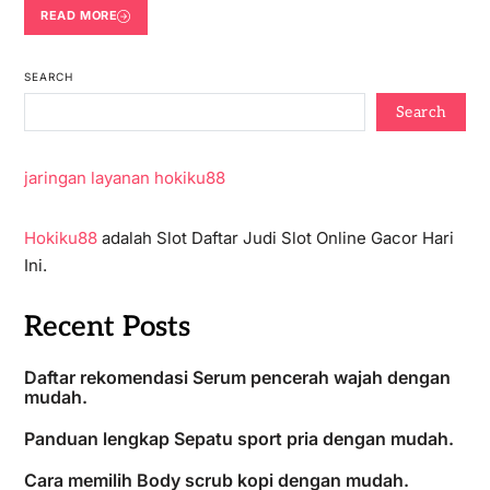
READ MORE
SEARCH
Search
jaringan layanan hokiku88
Hokiku88
adalah Slot Daftar Judi Slot Online Gacor Hari
Ini.
Recent Posts
Daftar rekomendasi Serum pencerah wajah dengan
mudah.
Panduan lengkap Sepatu sport pria dengan mudah.
Cara memilih Body scrub kopi dengan mudah.