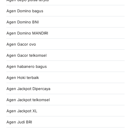
Agen Domino bagus
Agen Domino BNI
Agen Domino MANDIRI
Agen Gacor ovo
Agen Gacor telkomsel
Agen habanero bagus
Agen Hoki terbaik
Agen Jackpot Dipercaya
Agen Jackpot telkomsel
Agen Jackpot XL
Agen Judi BRI