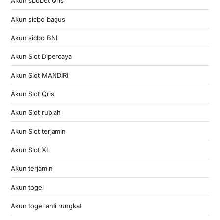
Akun sbobet Qris
Akun sicbo bagus
Akun sicbo BNI
Akun Slot Dipercaya
Akun Slot MANDIRI
Akun Slot Qris
Akun Slot rupiah
Akun Slot terjamin
Akun Slot XL
Akun terjamin
Akun togel
Akun togel anti rungkat