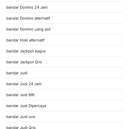
bandar Domino 24 Jam
bandar Domino alternatif
bandar Domino uang asli
bandar Hoki alternatif
bandar Jackpot bagus
bandar Jackpot Qris
bandar Judi
bandar Judi 24 Jam
bandar Judi BRI
bandar Judi Dipercaya
bandar Judi ovo
bandar Judi Qris