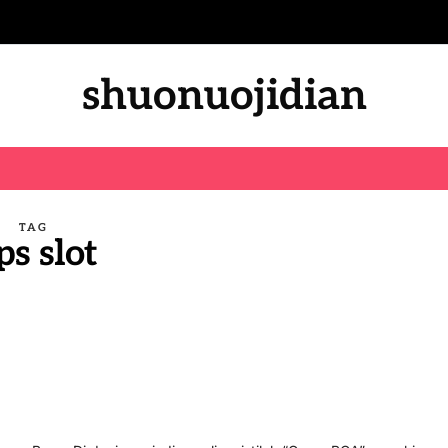
shuonuojidian
TAG
ps slot