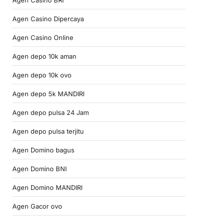
Agen Casino Dipercaya
Agen Casino Online
Agen depo 10k aman
Agen depo 10k ovo
Agen depo 5k MANDIRI
Agen depo pulsa 24 Jam
Agen depo pulsa terjitu
Agen Domino bagus
Agen Domino BNI
Agen Domino MANDIRI
Agen Gacor ovo