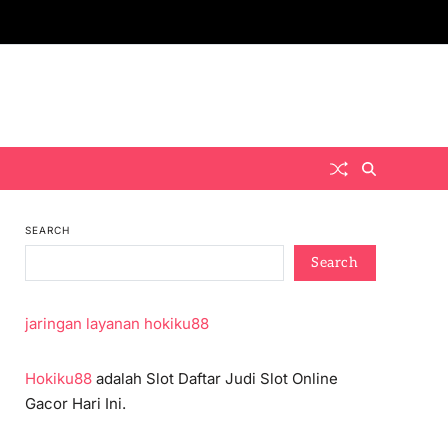
SEARCH
Search
jaringan layanan hokiku88
Hokiku88
adalah Slot Daftar Judi Slot Online
Gacor Hari Ini.