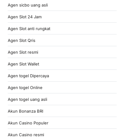
Agen sicbo uang asli
Agen Slot 24 Jam
Agen Slot anti rungkat
Agen Slot Qris
Agen Slot resmi
Agen Slot Wallet
Agen togel Dipercaya
Agen togel Online
Agen togel uang asli
Akun Bonanza BRI
Akun Casino Populer
Akun Casino resmi