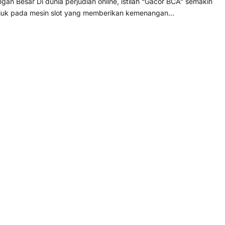
an Besar Di dunia perjudian online, istilah “Gacor BCA” semakin
erujuk pada mesin slot yang memberikan kemenangan…