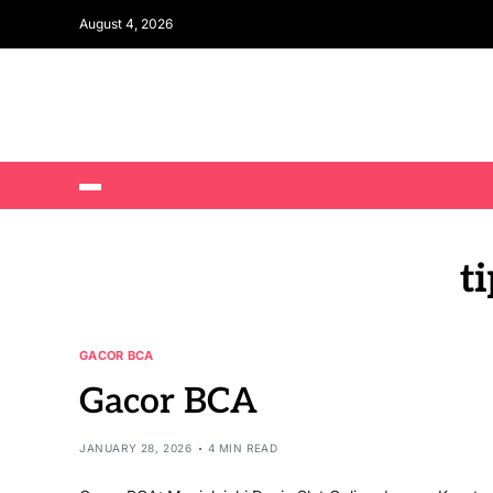
August 4, 2026
ti
GACOR BCA
Gacor BCA
JANUARY 28, 2026
4 MIN READ