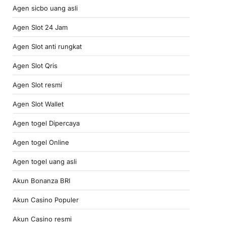
Agen sicbo uang asli
Agen Slot 24 Jam
Agen Slot anti rungkat
Agen Slot Qris
Agen Slot resmi
Agen Slot Wallet
Agen togel Dipercaya
Agen togel Online
Agen togel uang asli
Akun Bonanza BRI
Akun Casino Populer
Akun Casino resmi