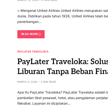
MARCH 13, 2026
3 MIN READ
< Mengenal United Airlines United Airlines merupakan sa
dunia. Didirikan pada tahun 1926, United Airlines telah
penerbangan…
READ MORE
PAYLATER TRAVELOKA
PayLater Traveloka: Solu
Liburan Tanpa Beban Fin
MARCH 9, 2026
3 MIN READ
Apa Itu PayLater Traveloka? PayLater Traveloka adal
pembelian tiket pesawat, hotel, atau pengalaman perjala
fleksibel. Layanan ini diciptakan…