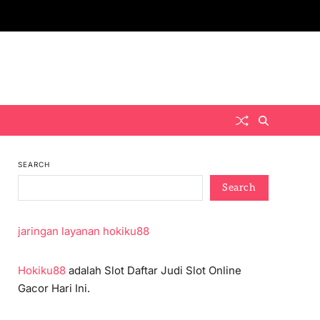
SEARCH
Search
jaringan layanan hokiku88
Hokiku88
adalah Slot Daftar Judi Slot Online
Gacor Hari Ini.