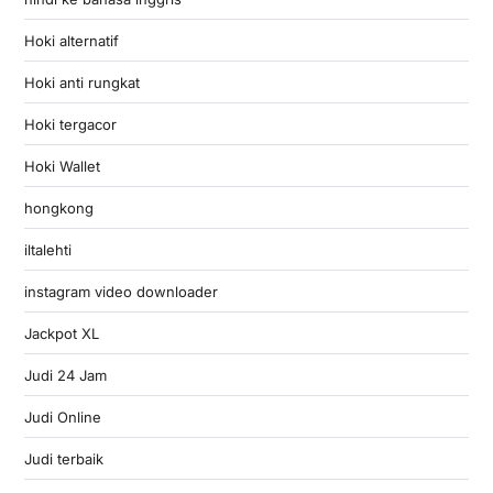
Hoki alternatif
Hoki anti rungkat
Hoki tergacor
Hoki Wallet
hongkong
iltalehti
instagram video downloader
Jackpot XL
Judi 24 Jam
Judi Online
Judi terbaik