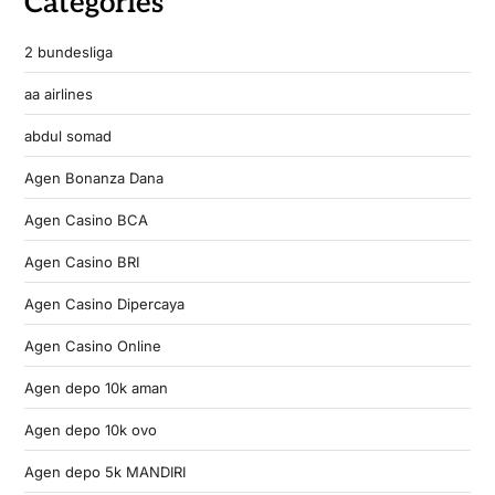
Categories
2 bundesliga
aa airlines
abdul somad
Agen Bonanza Dana
Agen Casino BCA
Agen Casino BRI
Agen Casino Dipercaya
Agen Casino Online
Agen depo 10k aman
Agen depo 10k ovo
Agen depo 5k MANDIRI