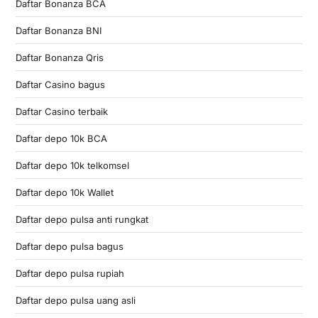
Daftar Bonanza BCA
Daftar Bonanza BNI
Daftar Bonanza Qris
Daftar Casino bagus
Daftar Casino terbaik
Daftar depo 10k BCA
Daftar depo 10k telkomsel
Daftar depo 10k Wallet
Daftar depo pulsa anti rungkat
Daftar depo pulsa bagus
Daftar depo pulsa rupiah
Daftar depo pulsa uang asli