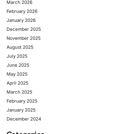
March 2026
February 2026
January 2026
December 2025
November 2025
August 2025
July 2025
June 2025
May 2025
April 2025
March 2025
February 2025
January 2025
December 2024