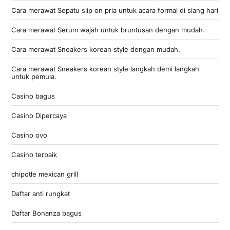
Cara merawat Sepatu slip on pria untuk acara formal di siang hari
Cara merawat Serum wajah untuk bruntusan dengan mudah.
Cara merawat Sneakers korean style dengan mudah.
Cara merawat Sneakers korean style langkah demi langkah
untuk pemula.
Casino bagus
Casino Dipercaya
Casino ovo
Casino terbaik
chipotle mexican grill
Daftar anti rungkat
Daftar Bonanza bagus