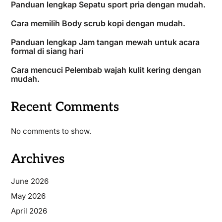
Panduan lengkap Sepatu sport pria dengan mudah.
Cara memilih Body scrub kopi dengan mudah.
Panduan lengkap Jam tangan mewah untuk acara
formal di siang hari
Cara mencuci Pelembab wajah kulit kering dengan
mudah.
Recent Comments
No comments to show.
Archives
June 2026
May 2026
April 2026