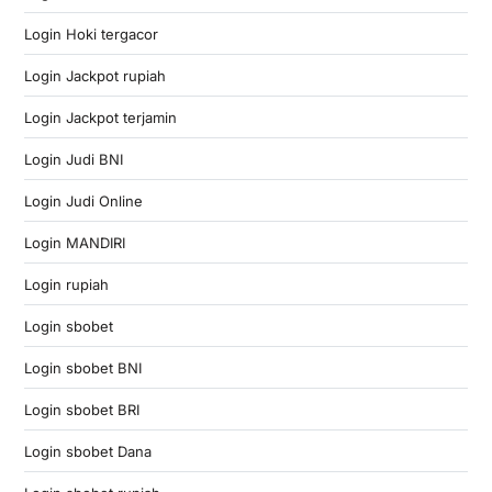
Login Hoki tergacor
Login Jackpot rupiah
Login Jackpot terjamin
Login Judi BNI
Login Judi Online
Login MANDIRI
Login rupiah
Login sbobet
Login sbobet BNI
Login sbobet BRI
Login sbobet Dana