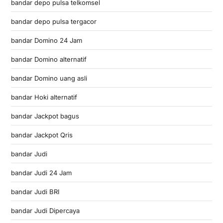
bandar depo pulsa telkomsel
bandar depo pulsa tergacor
bandar Domino 24 Jam
bandar Domino alternatif
bandar Domino uang asli
bandar Hoki alternatif
bandar Jackpot bagus
bandar Jackpot Qris
bandar Judi
bandar Judi 24 Jam
bandar Judi BRI
bandar Judi Dipercaya