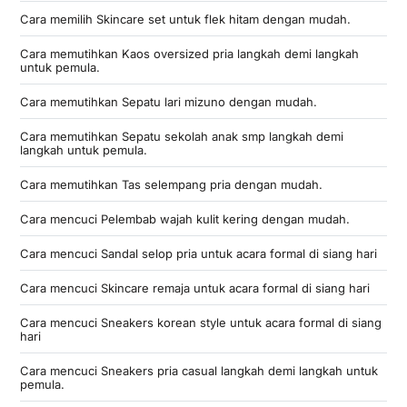
Cara memilih Skincare set untuk flek hitam dengan mudah.
Cara memutihkan Kaos oversized pria langkah demi langkah
untuk pemula.
Cara memutihkan Sepatu lari mizuno dengan mudah.
Cara memutihkan Sepatu sekolah anak smp langkah demi
langkah untuk pemula.
Cara memutihkan Tas selempang pria dengan mudah.
Cara mencuci Pelembab wajah kulit kering dengan mudah.
Cara mencuci Sandal selop pria untuk acara formal di siang hari
Cara mencuci Skincare remaja untuk acara formal di siang hari
Cara mencuci Sneakers korean style untuk acara formal di siang
hari
Cara mencuci Sneakers pria casual langkah demi langkah untuk
pemula.