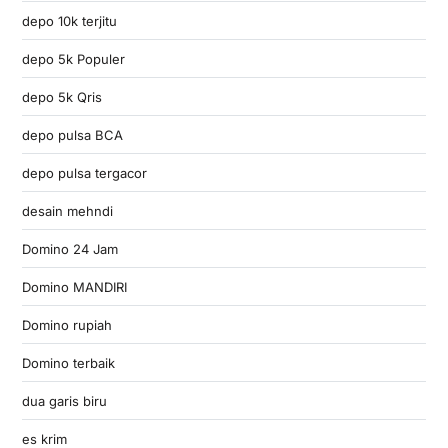
depo 10k terjitu
depo 5k Populer
depo 5k Qris
depo pulsa BCA
depo pulsa tergacor
desain mehndi
Domino 24 Jam
Domino MANDIRI
Domino rupiah
Domino terbaik
dua garis biru
es krim