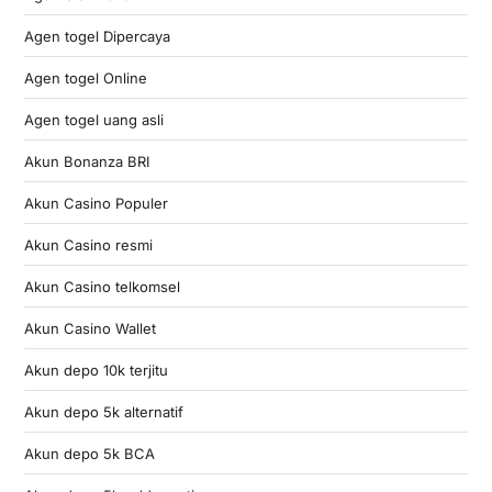
Agen togel Dipercaya
Agen togel Online
Agen togel uang asli
Akun Bonanza BRI
Akun Casino Populer
Akun Casino resmi
Akun Casino telkomsel
Akun Casino Wallet
Akun depo 10k terjitu
Akun depo 5k alternatif
Akun depo 5k BCA