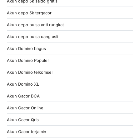
Akun depo 5k saldo gratis
Akun depo 5k tergacor
Akun depo pulsa anti rungkat
Akun depo pulsa uang asli
Akun Domino bagus
Akun Domino Populer
Akun Domino telkomsel
Akun Domino XL
Akun Gacor BCA
Akun Gacor Online
Akun Gacor Qris
Akun Gacor terjamin