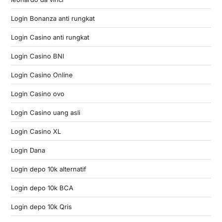
Login Bonanza anti rungkat
Login Casino anti rungkat
Login Casino BNI
Login Casino Online
Login Casino ovo
Login Casino uang asli
Login Casino XL
Login Dana
Login depo 10k alternatif
Login depo 10k BCA
Login depo 10k Qris