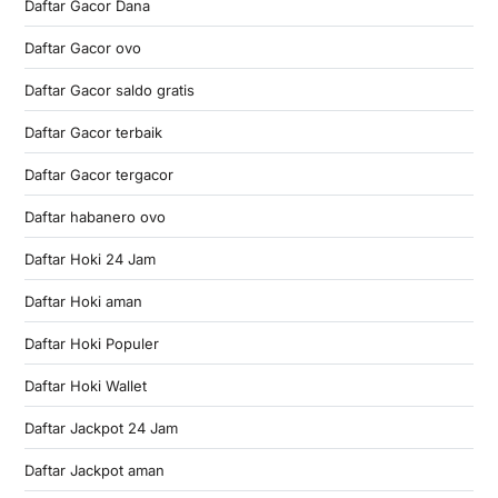
Daftar Gacor Dana
Daftar Gacor ovo
Daftar Gacor saldo gratis
Daftar Gacor terbaik
Daftar Gacor tergacor
Daftar habanero ovo
Daftar Hoki 24 Jam
Daftar Hoki aman
Daftar Hoki Populer
Daftar Hoki Wallet
Daftar Jackpot 24 Jam
Daftar Jackpot aman