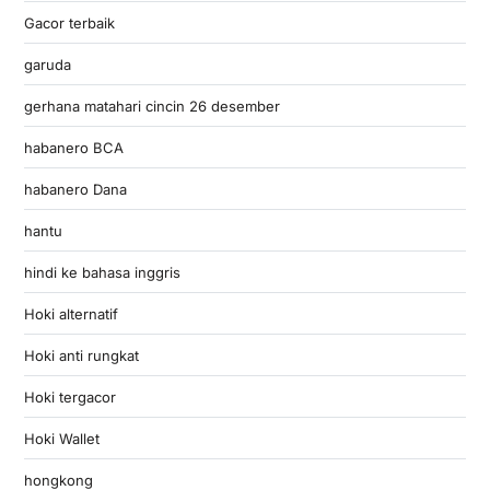
Gacor terbaik
garuda
gerhana matahari cincin 26 desember
habanero BCA
habanero Dana
hantu
hindi ke bahasa inggris
Hoki alternatif
Hoki anti rungkat
Hoki tergacor
Hoki Wallet
hongkong