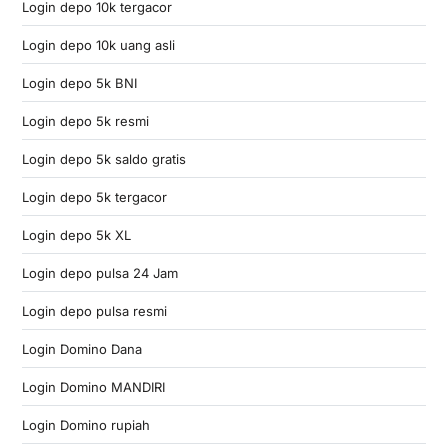
Login depo 10k tergacor
Login depo 10k uang asli
Login depo 5k BNI
Login depo 5k resmi
Login depo 5k saldo gratis
Login depo 5k tergacor
Login depo 5k XL
Login depo pulsa 24 Jam
Login depo pulsa resmi
Login Domino Dana
Login Domino MANDIRI
Login Domino rupiah