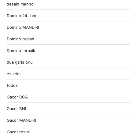
desain mehndi
Domino 24 Jam
Domino MANDIRI
Domino rupiah
Domino terbaik
dua garis biru
es krim
fedex
Gacor BCA
Gacor BNI
Gacor MANDIRI
Gacor resmi