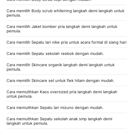
Cara memilih Body scrub whitening langkah demi langkah untuk
pemula.
Cara memilih Jaket bomber pria langkah demi langkah untuk
pemula.
Cara memilih Sepatu lari nike pria untuk acara formal di siang hari
Cara memilih Sepatu sekolah reebok dengan mudah.
Cara memilih Skincare organik langkah demi langkah untuk
pemula.
Cara memilih Skincare set untuk flek hitam dengan mudah.
Cara memutihkan Kaos oversized pria langkah demi langkah
untuk pemula.
Cara memutihkan Sepatu lari mizuno dengan mudah.
Cara memutihkan Sepatu sekolah anak smp langkah demi
langkah untuk pemula.