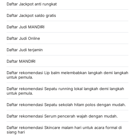
Daftar Jackpot anti rungkat
Daftar Jackpot saldo gratis
Daftar Judi MANDIRI
Daftar Judi Online
Daftar Judi terjamin
Daftar MANDIRI
Daftar rekomendasi Lip balm melembabkan langkah demi langkah
untuk pemula.
Daftar rekomendasi Sepatu running lokal langkah demi langkah
untuk pemula.
Daftar rekomendasi Sepatu sekolah hitam polos dengan mudah.
Daftar rekomendasi Serum pencerah wajah dengan mudah.
Daftar rekomendasi Skincare malam hari untuk acara formal di
siang hari