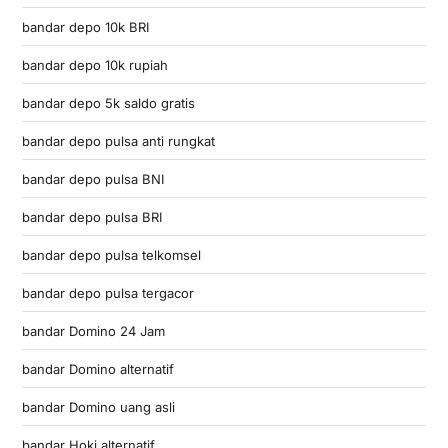
bandar depo 10k BRI
bandar depo 10k rupiah
bandar depo 5k saldo gratis
bandar depo pulsa anti rungkat
bandar depo pulsa BNI
bandar depo pulsa BRI
bandar depo pulsa telkomsel
bandar depo pulsa tergacor
bandar Domino 24 Jam
bandar Domino alternatif
bandar Domino uang asli
bandar Hoki alternatif