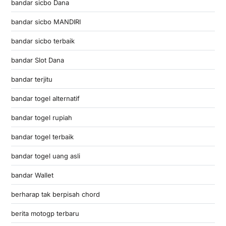
bandar sicbo Dana
bandar sicbo MANDIRI
bandar sicbo terbaik
bandar Slot Dana
bandar terjitu
bandar togel alternatif
bandar togel rupiah
bandar togel terbaik
bandar togel uang asli
bandar Wallet
berharap tak berpisah chord
berita motogp terbaru