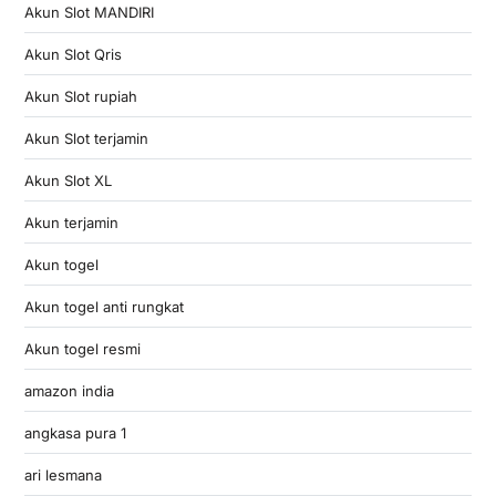
Akun Slot MANDIRI
Akun Slot Qris
Akun Slot rupiah
Akun Slot terjamin
Akun Slot XL
Akun terjamin
Akun togel
Akun togel anti rungkat
Akun togel resmi
amazon india
angkasa pura 1
ari lesmana