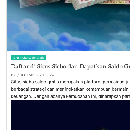
situs sicbo saldo gratis
Daftar di Situs Sicbo dan Dapatkan Saldo Gr
BY
/ DECEMBER 29, 2024
Situs sicbo saldo gratis merupakan platform permainan j
berbagai strategi dan meningkatkan kemampuan bermain ta
keuangan. Dengan adanya kemudahan ini, diharapkan par