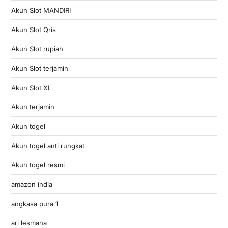
Akun Slot MANDIRI
Akun Slot Qris
Akun Slot rupiah
Akun Slot terjamin
Akun Slot XL
Akun terjamin
Akun togel
Akun togel anti rungkat
Akun togel resmi
amazon india
angkasa pura 1
ari lesmana