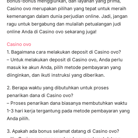
bonus-bonus menggiurkan, dan layanan yang prima,
Casino ovo merupakan pilihan yang tepat untuk meraih
kemenangan dalam dunia perjudian online. Jadi, jangan
ragu untuk bergabung dan mulailah petualangan judi
online Anda di Casino ovo sekarang juga!
Casino ovo
1. Bagaimana cara melakukan deposit di Casino ovo?
– Untuk melakukan deposit di Casino ovo, Anda perlu
masuk ke akun Anda, pilih metode pembayaran yang
diinginkan, dan ikuti instruksi yang diberikan.
2. Berapa waktu yang dibutuhkan untuk proses
penarikan dana di Casino ovo?
– Proses penarikan dana biasanya membutuhkan waktu
1-3 hari kerja tergantung pada metode pembayaran yang
Anda pilih.
3. Apakah ada bonus selamat datang di Casino ovo?