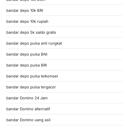
bandar depo 10k BRI
bandar depo 10k rupiah
bandar depo 5k saldo gratis
bandar depo pulsa anti rungkat
bandar depo pulsa BNI
bandar depo pulsa BRI
bandar depo pulsa telkomsel
bandar depo pulsa tergacor
bandar Domino 24 Jam
bandar Domino alternatif
bandar Domino uang asli