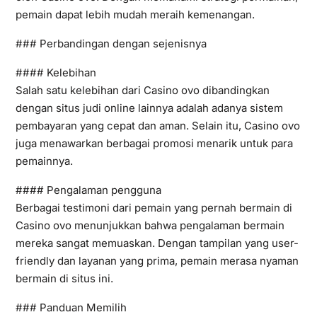
pemain dapat lebih mudah meraih kemenangan.
### Perbandingan dengan sejenisnya
#### Kelebihan
Salah satu kelebihan dari Casino ovo dibandingkan
dengan situs judi online lainnya adalah adanya sistem
pembayaran yang cepat dan aman. Selain itu, Casino ovo
juga menawarkan berbagai promosi menarik untuk para
pemainnya.
#### Pengalaman pengguna
Berbagai testimoni dari pemain yang pernah bermain di
Casino ovo menunjukkan bahwa pengalaman bermain
mereka sangat memuaskan. Dengan tampilan yang user-
friendly dan layanan yang prima, pemain merasa nyaman
bermain di situs ini.
### Panduan Memilih