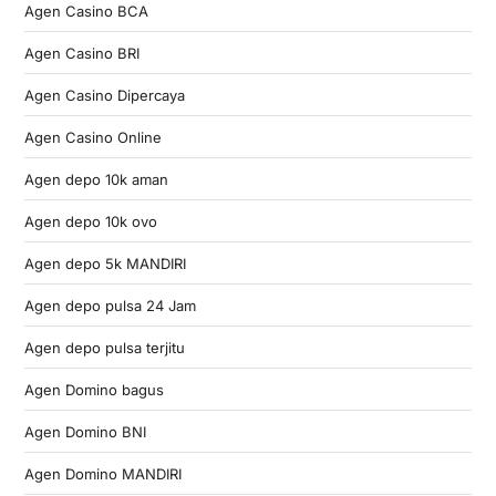
Agen Casino BCA
Agen Casino BRI
Agen Casino Dipercaya
Agen Casino Online
Agen depo 10k aman
Agen depo 10k ovo
Agen depo 5k MANDIRI
Agen depo pulsa 24 Jam
Agen depo pulsa terjitu
Agen Domino bagus
Agen Domino BNI
Agen Domino MANDIRI