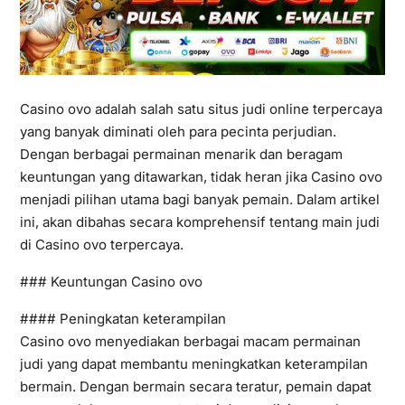
Casino ovo adalah salah satu situs judi online terpercaya
yang banyak diminati oleh para pecinta perjudian.
Dengan berbagai permainan menarik dan beragam
keuntungan yang ditawarkan, tidak heran jika Casino ovo
menjadi pilihan utama bagi banyak pemain. Dalam artikel
ini, akan dibahas secara komprehensif tentang main judi
di Casino ovo terpercaya.
### Keuntungan Casino ovo
#### Peningkatan keterampilan
Casino ovo menyediakan berbagai macam permainan
judi yang dapat membantu meningkatkan keterampilan
bermain. Dengan bermain secara teratur, pemain dapat