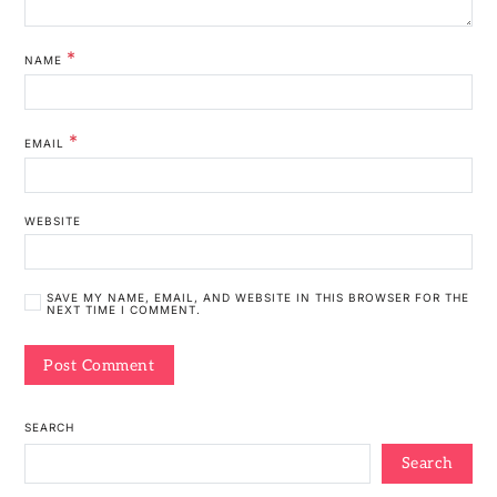
*
NAME
*
EMAIL
WEBSITE
SAVE MY NAME, EMAIL, AND WEBSITE IN THIS BROWSER FOR THE
NEXT TIME I COMMENT.
SEARCH
Search