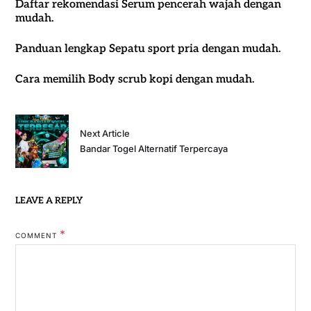
Daftar rekomendasi Serum pencerah wajah dengan
mudah.
Panduan lengkap Sepatu sport pria dengan mudah.
Cara memilih Body scrub kopi dengan mudah.
Next Article
Bandar Togel Alternatif Terpercaya
LEAVE A REPLY
*
COMMENT