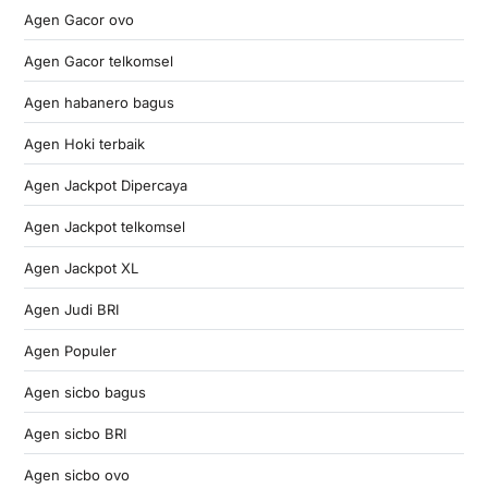
Agen Gacor ovo
Agen Gacor telkomsel
Agen habanero bagus
Agen Hoki terbaik
Agen Jackpot Dipercaya
Agen Jackpot telkomsel
Agen Jackpot XL
Agen Judi BRI
Agen Populer
Agen sicbo bagus
Agen sicbo BRI
Agen sicbo ovo