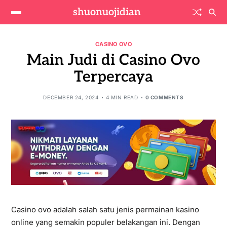
shuonuojidian
CASINO OVO
Main Judi di Casino Ovo
Terpercaya
DECEMBER 24, 2024
4 MIN READ
0 COMMENTS
Casino ovo adalah salah satu jenis permainan kasino
online yang semakin populer belakangan ini. Dengan