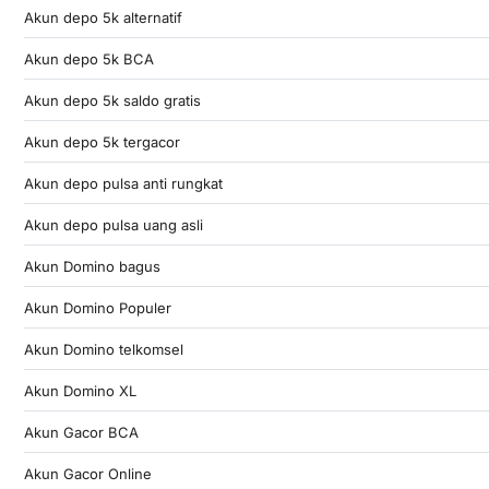
Akun depo 5k alternatif
Akun depo 5k BCA
Akun depo 5k saldo gratis
Akun depo 5k tergacor
Akun depo pulsa anti rungkat
Akun depo pulsa uang asli
Akun Domino bagus
Akun Domino Populer
Akun Domino telkomsel
Akun Domino XL
Akun Gacor BCA
Akun Gacor Online