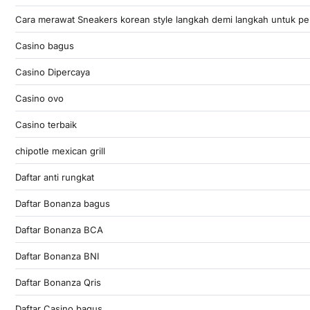
Cara merawat Sneakers korean style langkah demi langkah untuk pe
Casino bagus
Casino Dipercaya
Casino ovo
Casino terbaik
chipotle mexican grill
Daftar anti rungkat
Daftar Bonanza bagus
Daftar Bonanza BCA
Daftar Bonanza BNI
Daftar Bonanza Qris
Daftar Casino bagus