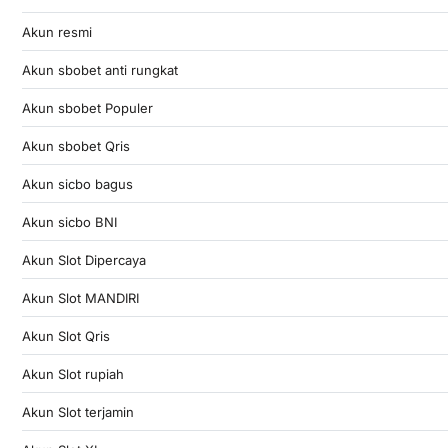
Akun resmi
Akun sbobet anti rungkat
Akun sbobet Populer
Akun sbobet Qris
Akun sicbo bagus
Akun sicbo BNI
Akun Slot Dipercaya
Akun Slot MANDIRI
Akun Slot Qris
Akun Slot rupiah
Akun Slot terjamin