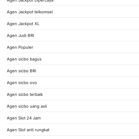
Agen Jackpot telkomsel
Agen Jackpot XL
Agen Judi BRI
Agen Populer
Agen sicbo bagus
Agen sicbo BRI
Agen sicbo ovo
Agen sicbo terbaik
Agen sicbo uang asli
Agen Slot 24 Jam
Agen Slot anti rungkat