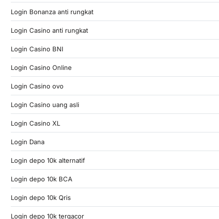
Login Bonanza anti rungkat
Login Casino anti rungkat
Login Casino BNI
Login Casino Online
Login Casino ovo
Login Casino uang asli
Login Casino XL
Login Dana
Login depo 10k alternatif
Login depo 10k BCA
Login depo 10k Qris
Login depo 10k tergacor