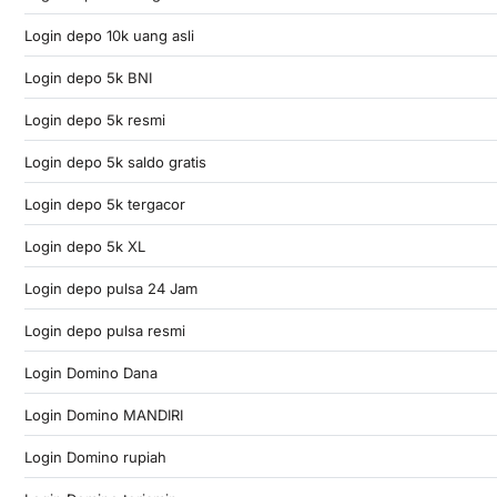
Login depo 10k uang asli
Login depo 5k BNI
Login depo 5k resmi
Login depo 5k saldo gratis
Login depo 5k tergacor
Login depo 5k XL
Login depo pulsa 24 Jam
Login depo pulsa resmi
Login Domino Dana
Login Domino MANDIRI
Login Domino rupiah