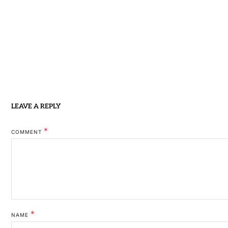
LEAVE A REPLY
*
COMMENT
*
NAME