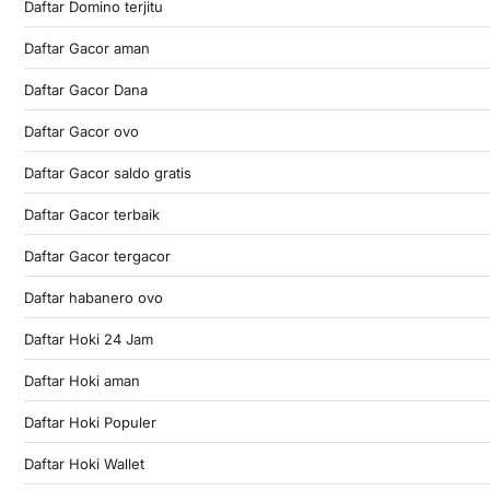
Daftar Domino terjitu
Daftar Gacor aman
Daftar Gacor Dana
Daftar Gacor ovo
Daftar Gacor saldo gratis
Daftar Gacor terbaik
Daftar Gacor tergacor
Daftar habanero ovo
Daftar Hoki 24 Jam
Daftar Hoki aman
Daftar Hoki Populer
Daftar Hoki Wallet