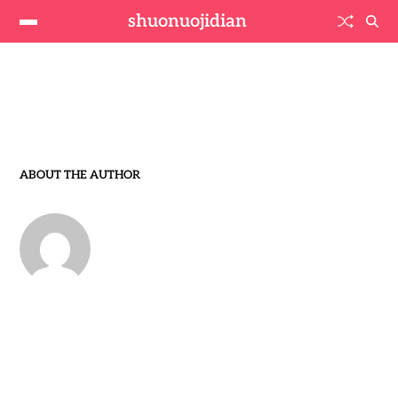
shuonuojidian
ABOUT THE AUTHOR