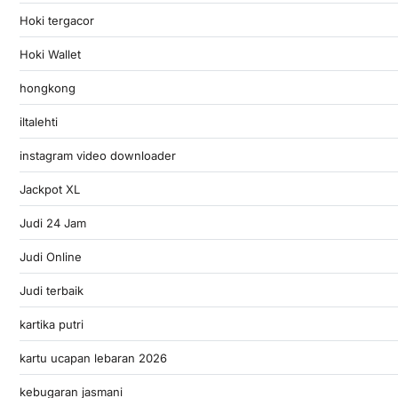
Hoki tergacor
Hoki Wallet
hongkong
iltalehti
instagram video downloader
Jackpot XL
Judi 24 Jam
Judi Online
Judi terbaik
kartika putri
kartu ucapan lebaran 2026
kebugaran jasmani