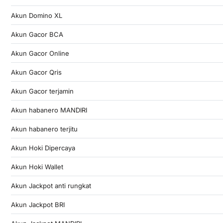
Akun Domino XL
Akun Gacor BCA
Akun Gacor Online
Akun Gacor Qris
Akun Gacor terjamin
Akun habanero MANDIRI
Akun habanero terjitu
Akun Hoki Dipercaya
Akun Hoki Wallet
Akun Jackpot anti rungkat
Akun Jackpot BRI