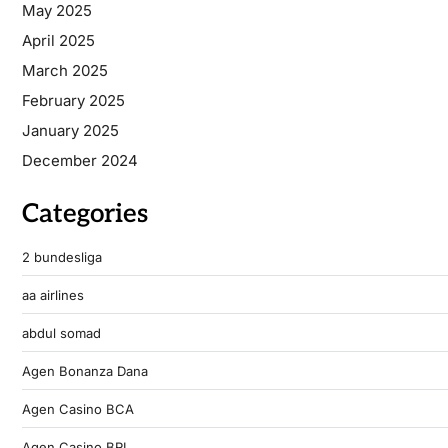
May 2025
April 2025
March 2025
February 2025
January 2025
December 2024
Categories
2 bundesliga
aa airlines
abdul somad
Agen Bonanza Dana
Agen Casino BCA
Agen Casino BRI