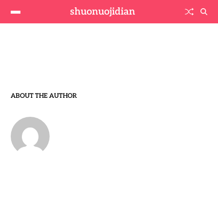
shuonuojidian
ABOUT THE AUTHOR