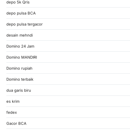
depo 5k Qris
depo pulsa BCA
depo pulsa tergacor
desain mehndi
Domino 24 Jam
Domino MANDIRI
Domino rupiah
Domino terbaik
dua garis biru
es krim
fedex
Gacor BCA