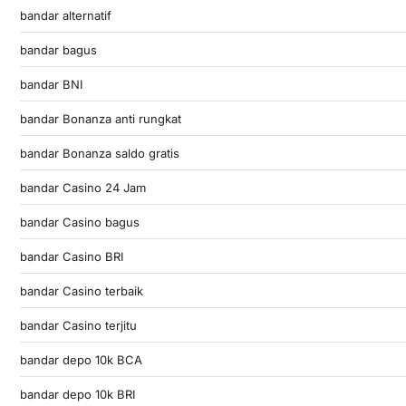
bandar alternatif
bandar bagus
bandar BNI
bandar Bonanza anti rungkat
bandar Bonanza saldo gratis
bandar Casino 24 Jam
bandar Casino bagus
bandar Casino BRI
bandar Casino terbaik
bandar Casino terjitu
bandar depo 10k BCA
bandar depo 10k BRI