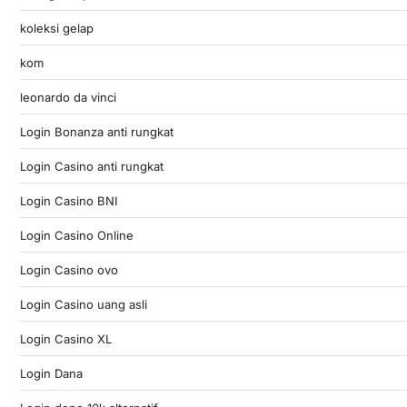
koleksi gelap
kom
leonardo da vinci
Login Bonanza anti rungkat
Login Casino anti rungkat
Login Casino BNI
Login Casino Online
Login Casino ovo
Login Casino uang asli
Login Casino XL
Login Dana