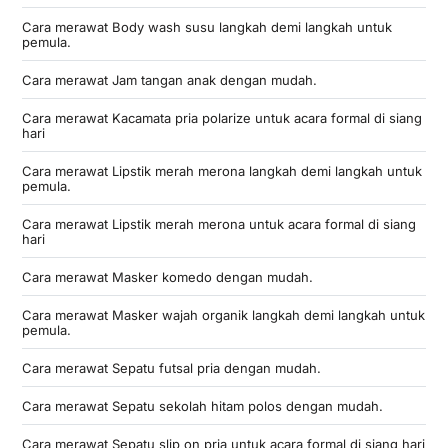
Cara merawat Body wash susu langkah demi langkah untuk
pemula.
Cara merawat Jam tangan anak dengan mudah.
Cara merawat Kacamata pria polarize untuk acara formal di siang
hari
Cara merawat Lipstik merah merona langkah demi langkah untuk
pemula.
Cara merawat Lipstik merah merona untuk acara formal di siang
hari
Cara merawat Masker komedo dengan mudah.
Cara merawat Masker wajah organik langkah demi langkah untuk
pemula.
Cara merawat Sepatu futsal pria dengan mudah.
Cara merawat Sepatu sekolah hitam polos dengan mudah.
Cara merawat Sepatu slip on pria untuk acara formal di siang hari