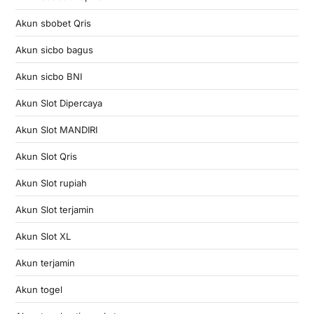
Akun sbobet Qris
Akun sicbo bagus
Akun sicbo BNI
Akun Slot Dipercaya
Akun Slot MANDIRI
Akun Slot Qris
Akun Slot rupiah
Akun Slot terjamin
Akun Slot XL
Akun terjamin
Akun togel