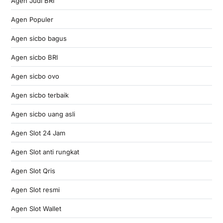
Agen Judi BRI
Agen Populer
Agen sicbo bagus
Agen sicbo BRI
Agen sicbo ovo
Agen sicbo terbaik
Agen sicbo uang asli
Agen Slot 24 Jam
Agen Slot anti rungkat
Agen Slot Qris
Agen Slot resmi
Agen Slot Wallet