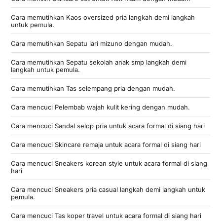
Cara memutihkan Kaos oversized pria langkah demi langkah
untuk pemula.
Cara memutihkan Sepatu lari mizuno dengan mudah.
Cara memutihkan Sepatu sekolah anak smp langkah demi
langkah untuk pemula.
Cara memutihkan Tas selempang pria dengan mudah.
Cara mencuci Pelembab wajah kulit kering dengan mudah.
Cara mencuci Sandal selop pria untuk acara formal di siang hari
Cara mencuci Skincare remaja untuk acara formal di siang hari
Cara mencuci Sneakers korean style untuk acara formal di siang
hari
Cara mencuci Sneakers pria casual langkah demi langkah untuk
pemula.
Cara mencuci Tas koper travel untuk acara formal di siang hari