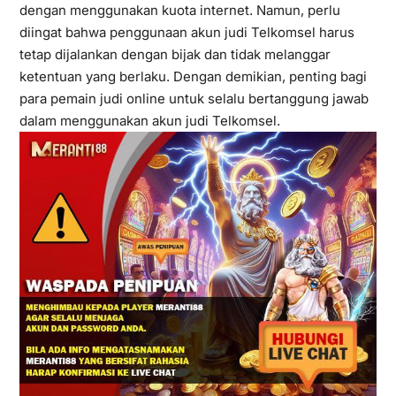
dengan menggunakan kuota internet. Namun, perlu
diingat bahwa penggunaan akun judi Telkomsel harus
tetap dijalankan dengan bijak dan tidak melanggar
ketentuan yang berlaku. Dengan demikian, penting bagi
para pemain judi online untuk selalu bertanggung jawab
dalam menggunakan akun judi Telkomsel.