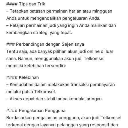
#### Tips dan Trik
– Tetapkan batasan permainan harian atau mingguan
Anda untuk mengendalikan pengeluaran Anda.
– Pelajari permainan judi yang ingin Anda mainkan dan
kembangkan strategi yang tepat.
### Perbandingan dengan Sejenisnya
Tentu saja, ada banyak pilihan akun judi online di luar
sana. Namun, menggunakan akun judi Telkomsel
memiliki kelebihan tersendiri:
#### Kelebihan
– Kemudahan dalam melakukan transaksi pembayaran
melalui pulsa Telkomsel.
– Akses cepat dan stabil tanpa kendala jaringan.
#### Pengalaman Pengguna
Berdasarkan pengalaman pengguna, akun judi Telkomsel
terkenal dengan layanan pelanggan yang responsif dan