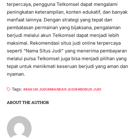
terpercaya, pengguna Telkomsel dapat mengalami
peningkatan keterampilan, konten edukatif, dan banyak
manfaat lainnya. Dengan strategi yang tepat dan
pembatasan permainan yang bijaksana, pengalaman
berjudi melalui akun Telkomsel dapat menjadi lebih
maksimal. Rekomendasi situs judi online terpercaya
seperti “Nama Situs Judi” yang menerima pembayaran
melalui pulsa Telkomsel juga bisa menjadi pilihan yang
tepat untuk menikmati keseruan berjudi yang aman dan
nyaman.
Tags:
#AKUN JUDI
#BANDAR JUDI
#BONUS JUDI
ABOUT THE AUTHOR