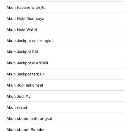
Akun habanero terjitu
Akun Hoki Dipercaya
Akun Hoki Wallet
Akun Jackpot anti rungkat
Akun Jackpot BRI
Akun Jackpot MANDIRI
Akun Jackpot terbaik
Akun Judi telkomsel
Akun Judi XL
Akun resmi
Akun sbobet anti rungkat
Akun sbobet Populer