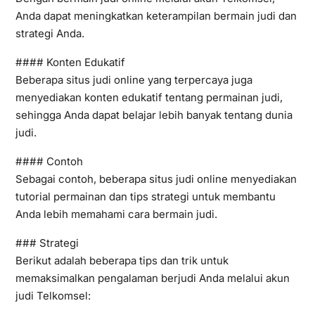
Anda dapat meningkatkan keterampilan bermain judi dan
strategi Anda.
#### Konten Edukatif
Beberapa situs judi online yang terpercaya juga
menyediakan konten edukatif tentang permainan judi,
sehingga Anda dapat belajar lebih banyak tentang dunia
judi.
#### Contoh
Sebagai contoh, beberapa situs judi online menyediakan
tutorial permainan dan tips strategi untuk membantu
Anda lebih memahami cara bermain judi.
### Strategi
Berikut adalah beberapa tips dan trik untuk
memaksimalkan pengalaman berjudi Anda melalui akun
judi Telkomsel: