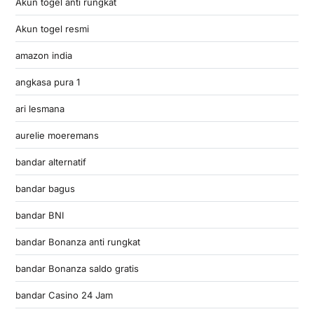
Akun togel anti rungkat
Akun togel resmi
amazon india
angkasa pura 1
ari lesmana
aurelie moeremans
bandar alternatif
bandar bagus
bandar BNI
bandar Bonanza anti rungkat
bandar Bonanza saldo gratis
bandar Casino 24 Jam