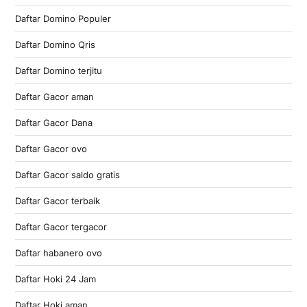
Daftar Domino Populer
Daftar Domino Qris
Daftar Domino terjitu
Daftar Gacor aman
Daftar Gacor Dana
Daftar Gacor ovo
Daftar Gacor saldo gratis
Daftar Gacor terbaik
Daftar Gacor tergacor
Daftar habanero ovo
Daftar Hoki 24 Jam
Daftar Hoki aman