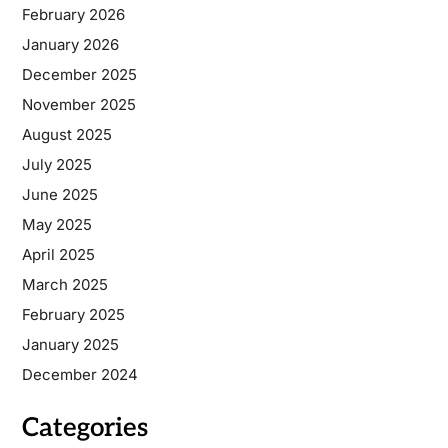
February 2026
January 2026
December 2025
November 2025
August 2025
July 2025
June 2025
May 2025
April 2025
March 2025
February 2025
January 2025
December 2024
Categories