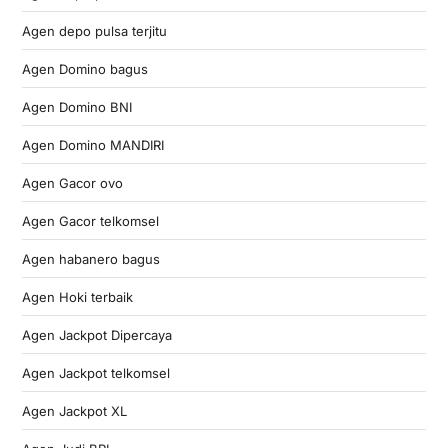
Agen depo pulsa terjitu
Agen Domino bagus
Agen Domino BNI
Agen Domino MANDIRI
Agen Gacor ovo
Agen Gacor telkomsel
Agen habanero bagus
Agen Hoki terbaik
Agen Jackpot Dipercaya
Agen Jackpot telkomsel
Agen Jackpot XL