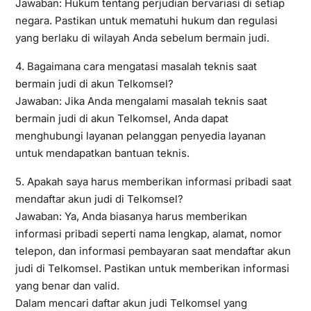
Jawaban: Hukum tentang perjudian bervariasi di setiap
negara. Pastikan untuk mematuhi hukum dan regulasi
yang berlaku di wilayah Anda sebelum bermain judi.
4. Bagaimana cara mengatasi masalah teknis saat
bermain judi di akun Telkomsel?
Jawaban: Jika Anda mengalami masalah teknis saat
bermain judi di akun Telkomsel, Anda dapat
menghubungi layanan pelanggan penyedia layanan
untuk mendapatkan bantuan teknis.
5. Apakah saya harus memberikan informasi pribadi saat
mendaftar akun judi di Telkomsel?
Jawaban: Ya, Anda biasanya harus memberikan
informasi pribadi seperti nama lengkap, alamat, nomor
telepon, dan informasi pembayaran saat mendaftar akun
judi di Telkomsel. Pastikan untuk memberikan informasi
yang benar dan valid.
Dalam mencari daftar akun judi Telkomsel yang