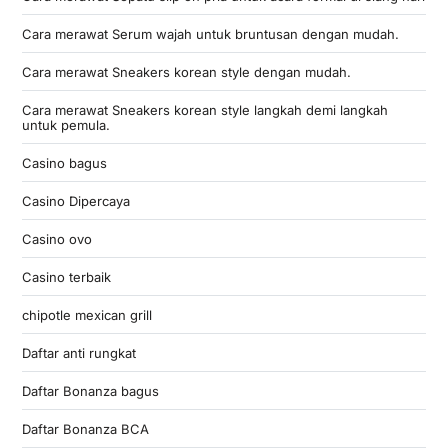
Cara merawat Serum wajah untuk bruntusan dengan mudah.
Cara merawat Sneakers korean style dengan mudah.
Cara merawat Sneakers korean style langkah demi langkah
untuk pemula.
Casino bagus
Casino Dipercaya
Casino ovo
Casino terbaik
chipotle mexican grill
Daftar anti rungkat
Daftar Bonanza bagus
Daftar Bonanza BCA