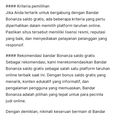
#### Kriteria pemilihan
Jika Anda tertarik untuk bergabung dengan Bandar
Bonanza saldo gratis, ada beberapa kriteria yang perlu
diperhatikan dalam memilih platform taruhan online.
Pastikan situs tersebut memiliki lisensi resmi, reputasi
yang baik, dan menyediakan pelayanan pelanggan yang
responsif.
#### Rekomendasi bandar Bonanza saldo gratis
Sebagai rekomendasi, kami merekomendasikan Bandar
Bonanza saldo gratis sebagai salah satu platform taruhan
online terbaik saat ini. Dengan bonus saldo gratis yang
menarik, konten edukatif yang informatif, dan
pengalaman pengguna yang memuaskan, Bandar
Bonanza adalah pilihan yang tepat untuk para pecinta
judi online.
Dengan demikian, nikmati keseruan bermain di Bandar