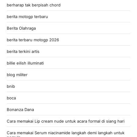
berharap tak berpisah chord
berita motogp terbaru
Berita Olahraga
berita terbaru motogp 2026
berita terkini artis
billie eilish illuminati
blog militer
bnib
boca
Bonanza Dana
Cara memakai Lip cream nude untuk acara formal di siang hari
Cara memakai Serum niacinamide langkah demi langkah untuk