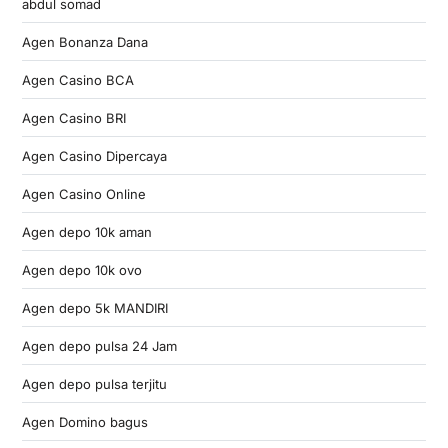
abdul somad
Agen Bonanza Dana
Agen Casino BCA
Agen Casino BRI
Agen Casino Dipercaya
Agen Casino Online
Agen depo 10k aman
Agen depo 10k ovo
Agen depo 5k MANDIRI
Agen depo pulsa 24 Jam
Agen depo pulsa terjitu
Agen Domino bagus