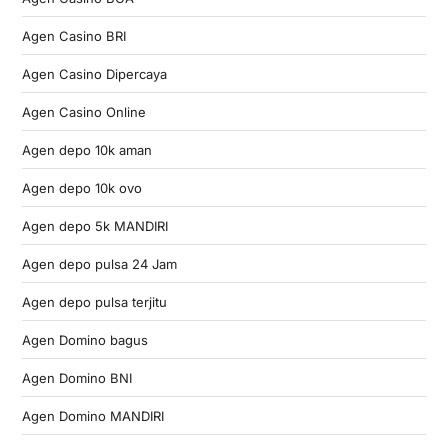
Agen Casino BRI
Agen Casino Dipercaya
Agen Casino Online
Agen depo 10k aman
Agen depo 10k ovo
Agen depo 5k MANDIRI
Agen depo pulsa 24 Jam
Agen depo pulsa terjitu
Agen Domino bagus
Agen Domino BNI
Agen Domino MANDIRI