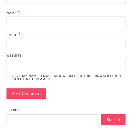
*
NAME
*
EMAIL
WEBSITE
SAVE MY NAME, EMAIL, AND WEBSITE IN THIS BROWSER FOR THE
NEXT TIME I COMMENT.
SEARCH
Search