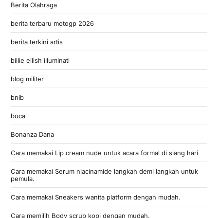
Berita Olahraga
berita terbaru motogp 2026
berita terkini artis
billie eilish illuminati
blog militer
bnib
boca
Bonanza Dana
Cara memakai Lip cream nude untuk acara formal di siang hari
Cara memakai Serum niacinamide langkah demi langkah untuk
pemula.
Cara memakai Sneakers wanita platform dengan mudah.
Cara memilih Body scrub kopi dengan mudah.