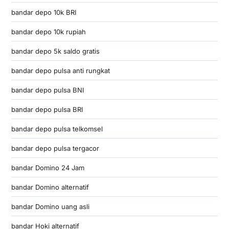
bandar depo 10k BRI
bandar depo 10k rupiah
bandar depo 5k saldo gratis
bandar depo pulsa anti rungkat
bandar depo pulsa BNI
bandar depo pulsa BRI
bandar depo pulsa telkomsel
bandar depo pulsa tergacor
bandar Domino 24 Jam
bandar Domino alternatif
bandar Domino uang asli
bandar Hoki alternatif