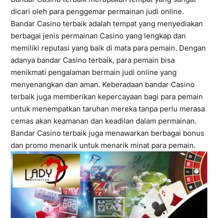
dicari oleh para penggemar permainan judi online.
Bandar Casino terbaik adalah tempat yang menyediakan
berbagai jenis permainan Casino yang lengkap dan
memiliki reputasi yang baik di mata para pemain. Dengan
adanya bandar Casino terbaik, para pemain bisa
menikmati pengalaman bermain judi online yang
menyenangkan dan aman. Keberadaan bandar Casino
terbaik juga memberikan kepercayaan bagi para pemain
untuk menempatkan taruhan mereka tanpa perlu merasa
cemas akan keamanan dan keadilan dalam permainan.
Bandar Casino terbaik juga menawarkan berbagai bonus
dan promo menarik untuk menarik minat para pemain.