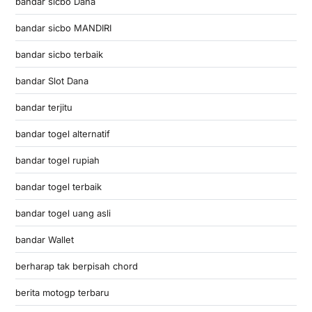
bandar sicbo Dana
bandar sicbo MANDIRI
bandar sicbo terbaik
bandar Slot Dana
bandar terjitu
bandar togel alternatif
bandar togel rupiah
bandar togel terbaik
bandar togel uang asli
bandar Wallet
berharap tak berpisah chord
berita motogp terbaru