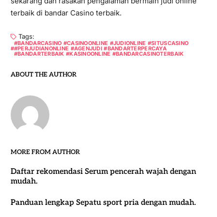
sekarang dan rasakan pengalaman bermain judi online
terbaik di bandar Casino terbaik.
Tags:
#BANDARCASINO #CASINOONLINE #JUDIONLINE #SITUSCASINO
#PERJUDIANONLINE #AGENJUDI #BANDARTERPERCAYA
#BANDARTERBAIK #KASINOONLINE #BANDARCASINOTERBAIK
ABOUT THE AUTHOR
MORE FROM AUTHOR
Daftar rekomendasi Serum pencerah wajah dengan
mudah.
Panduan lengkap Sepatu sport pria dengan mudah.