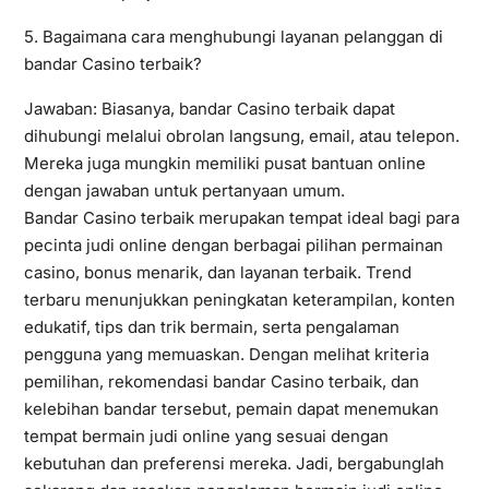
5. Bagaimana cara menghubungi layanan pelanggan di
bandar Casino terbaik?
Jawaban: Biasanya, bandar Casino terbaik dapat
dihubungi melalui obrolan langsung, email, atau telepon.
Mereka juga mungkin memiliki pusat bantuan online
dengan jawaban untuk pertanyaan umum.
Bandar Casino terbaik merupakan tempat ideal bagi para
pecinta judi online dengan berbagai pilihan permainan
casino, bonus menarik, dan layanan terbaik. Trend
terbaru menunjukkan peningkatan keterampilan, konten
edukatif, tips dan trik bermain, serta pengalaman
pengguna yang memuaskan. Dengan melihat kriteria
pemilihan, rekomendasi bandar Casino terbaik, dan
kelebihan bandar tersebut, pemain dapat menemukan
tempat bermain judi online yang sesuai dengan
kebutuhan dan preferensi mereka. Jadi, bergabunglah