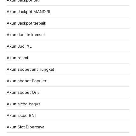
Akun Jackpot BRI
Akun Jackpot MANDIRI
Akun Jackpot terbaik
Akun Judi telkomsel
Akun Judi XL
Akun resmi
Akun sbobet anti rungkat
Akun sbobet Populer
Akun sbobet Qris
Akun sicbo bagus
Akun sicbo BNI
Akun Slot Dipercaya