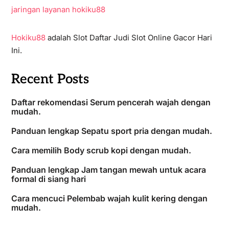
jaringan layanan hokiku88
Hokiku88
adalah Slot Daftar Judi Slot Online Gacor Hari
Ini.
Recent Posts
Daftar rekomendasi Serum pencerah wajah dengan
mudah.
Panduan lengkap Sepatu sport pria dengan mudah.
Cara memilih Body scrub kopi dengan mudah.
Panduan lengkap Jam tangan mewah untuk acara
formal di siang hari
Cara mencuci Pelembab wajah kulit kering dengan
mudah.