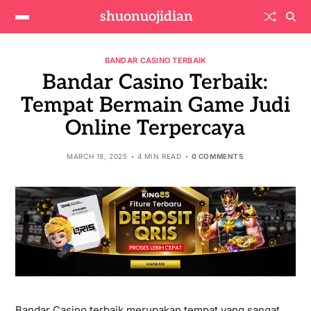
shuonuojidian
BANDAR CASINO TERBAIK
Bandar Casino Terbaik:
Tempat Bermain Game Judi
Online Terpercaya
MARCH 18, 2025
4 MIN READ
0 COMMENTS
Bandar Casino terbaik merupakan tempat yang sangat