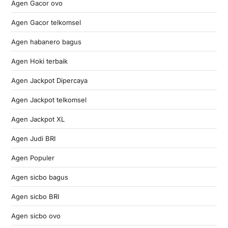
Agen Gacor ovo
Agen Gacor telkomsel
Agen habanero bagus
Agen Hoki terbaik
Agen Jackpot Dipercaya
Agen Jackpot telkomsel
Agen Jackpot XL
Agen Judi BRI
Agen Populer
Agen sicbo bagus
Agen sicbo BRI
Agen sicbo ovo