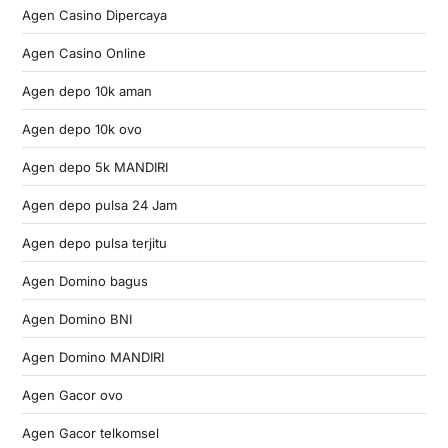
Agen Casino Dipercaya
Agen Casino Online
Agen depo 10k aman
Agen depo 10k ovo
Agen depo 5k MANDIRI
Agen depo pulsa 24 Jam
Agen depo pulsa terjitu
Agen Domino bagus
Agen Domino BNI
Agen Domino MANDIRI
Agen Gacor ovo
Agen Gacor telkomsel