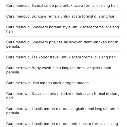
Cara mencuci Sandal selop pria untuk acara formal di siang hari
Cara mencuci Skincare remaja untuk acara formal di siang hari
Cara mencuci Sneakers korean style untuk acara formal di siang
hari
Cara mencuci Sneakers pria casual langkah demi langkah untuk
pemula.
Cara mencuci Tas koper travel untuk acara formal di siang hari
Cara merawat Body wash susu langkah demi langkah untuk
pemula.
Cara merawat Jam tangan anak dengan mudah.
Cara merawat Kacamata pria polarize untuk acara formal di siang
hari
Cara merawat Lipstik merah merona langkah demi langkah untuk
pemula.
Cara merawat Lipstik merah merona untuk acara formal di siang