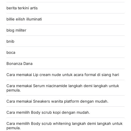
berita terkini artis
billie eilish illuminati
blog militer
bnib
boca
Bonanza Dana
Cara memakai Lip cream nude untuk acara formal di siang hari
Cara memakai Serum niacinamide langkah demi langkah untuk
pemula.
Cara memakai Sneakers wanita platform dengan mudah.
Cara memilih Body scrub kopi dengan mudah.
Cara memilih Body scrub whitening langkah demi langkah untuk
pemula.