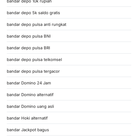
bandar depo 10k rupiah
bandar depo 5k saldo gratis
bandar depo pulsa anti rungkat
bandar depo pulsa BNI
bandar depo pulsa BRI
bandar depo pulsa telkomsel
bandar depo pulsa tergacor
bandar Domino 24 Jam
bandar Domino alternatif
bandar Domino uang asli
bandar Hoki alternatif
bandar Jackpot bagus