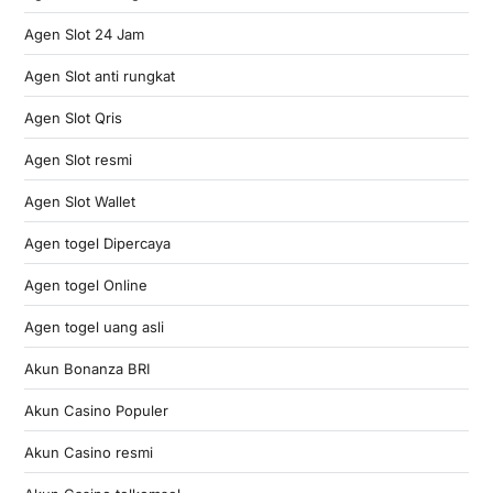
Agen Slot 24 Jam
Agen Slot anti rungkat
Agen Slot Qris
Agen Slot resmi
Agen Slot Wallet
Agen togel Dipercaya
Agen togel Online
Agen togel uang asli
Akun Bonanza BRI
Akun Casino Populer
Akun Casino resmi