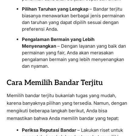
Pilihan Taruhan yang Lengkap
– Bandar terjitu
biasanya menawarkan berbagai jenis permainan
dan taruhan yang dapat dipilih sesuai dengan
preferensi Anda.
Pengalaman Bermain yang Lebih
Menyenangkan
– Dengan layanan yang baik dan
permainan yang fair, Anda akan merasakan
pengalaman bermain yang lebih menyenangkan
dan nyaman.
Cara Memilih Bandar Terjitu
Memilih bandar terjitu bukanlah tugas yang mudah,
karena banyaknya pilihan yang tersedia. Namun, dengan
mengikuti beberapa langkah berikut, Anda bisa
memastikan bahwa Anda memilih bandar yang tepat:
Periksa Reputasi Bandar
– Lakukan riset untuk