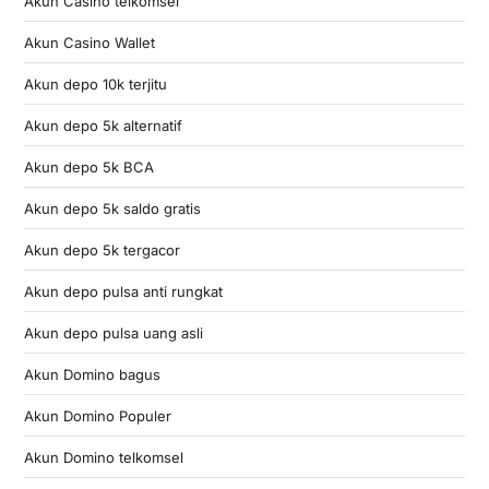
Akun Casino telkomsel
Akun Casino Wallet
Akun depo 10k terjitu
Akun depo 5k alternatif
Akun depo 5k BCA
Akun depo 5k saldo gratis
Akun depo 5k tergacor
Akun depo pulsa anti rungkat
Akun depo pulsa uang asli
Akun Domino bagus
Akun Domino Populer
Akun Domino telkomsel