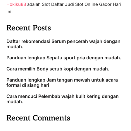
Hokiku88
adalah Slot Daftar Judi Slot Online Gacor Hari
Ini.
Recent Posts
Daftar rekomendasi Serum pencerah wajah dengan
mudah.
Panduan lengkap Sepatu sport pria dengan mudah.
Cara memilih Body scrub kopi dengan mudah.
Panduan lengkap Jam tangan mewah untuk acara
formal di siang hari
Cara mencuci Pelembab wajah kulit kering dengan
mudah.
Recent Comments