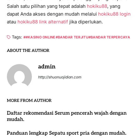
Salah satu pilihan yang tepat adalah
hokiku88
, yang
dapat Anda akses dengan mudah melalui
hokiku88 login
atau
hokiku88 link alternatif
jika diperlukan.
Tags:
#KASINO ONLINE
BANDAR TERJITU
BANDAR TERPERCAYA
ABOUT THE AUTHOR
admin
http://shuonuojidian.com
MORE FROM AUTHOR
Daftar rekomendasi Serum pencerah wajah dengan
mudah.
Panduan lengkap Sepatu sport pria dengan mudah.