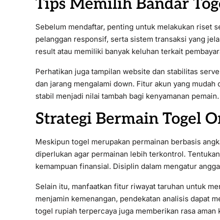
Tips Memilih Bandar Tog
Sebelum mendaftar, penting untuk melakukan riset sed
pelanggan responsif, serta sistem transaksi yang jel
result atau memiliki banyak keluhan terkait pembay
Perhatikan juga tampilan website dan stabilitas serve
dan jarang mengalami down. Fitur akun yang mudah d
stabil menjadi nilai tambah bagi kenyamanan pemain.
Strategi Bermain Togel O
Meskipun togel merupakan permainan berbasis angka
diperlukan agar permainan lebih terkontrol. Tentuka
kemampuan finansial. Disiplin dalam mengatur angg
Selain itu, manfaatkan fitur riwayat taruhan untuk m
menjamin kemenangan, pendekatan analisis dapat me
togel rupiah terpercaya juga memberikan rasa aman