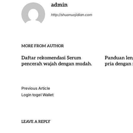
admin
http://shuonuojidian.com
MORE FROM AUTHOR
Daftar rekomendasi Serum
Panduan len
pencerah wajah dengan mudah.
pria dengan
Previous Article
Login togel Wallet
LEAVE A REPLY