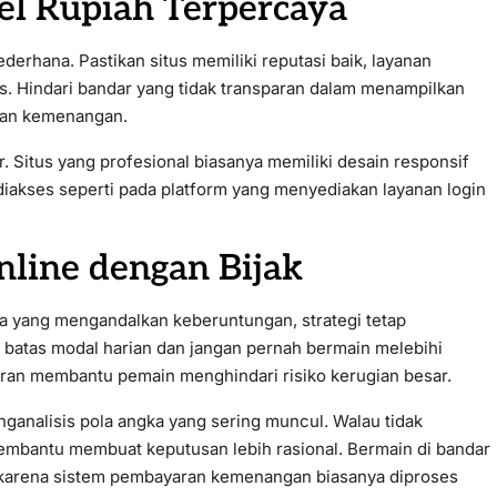
el Rupiah Terpercaya
erhana. Pastikan situs memiliki reputasi baik, layanan
as. Hindari bandar yang tidak transparan dalam menampilkan
aran kemenangan.
r. Situs yang profesional biasanya memiliki desain responsif
iakses seperti pada platform yang menyediakan layanan login
nline dengan Bijak
 yang mengandalkan keberuntungan, strategi tetap
n batas modal harian dan jangan pernah bermain melebihi
aran membantu pemain menghindari risiko kerugian besar.
enganalisis pola angka yang sering muncul. Walau tidak
mbantu membuat keputusan lebih rasional. Bermain di bandar
 karena sistem pembayaran kemenangan biasanya diproses