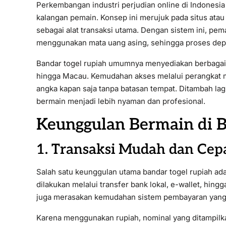
Perkembangan industri perjudian online di Indonesia
kalangan pemain. Konsep ini merujuk pada situs ata
sebagai alat transaksi utama. Dengan sistem ini, pema
menggunakan mata uang asing, sehingga proses depos
Bandar togel rupiah umumnya menyediakan berbagai 
hingga Macau. Kemudahan akses melalui perangkat
angka kapan saja tanpa batasan tempat. Ditambah l
bermain menjadi lebih nyaman dan profesional.
Keunggulan Bermain di B
1. Transaksi Mudah dan Cep
Salah satu keunggulan utama bandar togel rupiah ad
dilakukan melalui transfer bank lokal, e-wallet, hi
juga merasakan kemudahan sistem pembayaran yang t
Karena menggunakan rupiah, nominal yang ditampilka