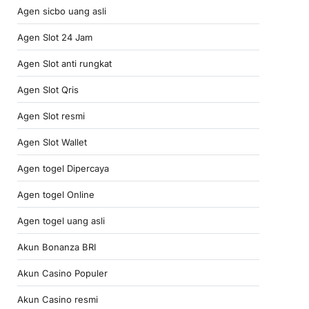
Agen sicbo uang asli
Agen Slot 24 Jam
Agen Slot anti rungkat
Agen Slot Qris
Agen Slot resmi
Agen Slot Wallet
Agen togel Dipercaya
Agen togel Online
Agen togel uang asli
Akun Bonanza BRI
Akun Casino Populer
Akun Casino resmi