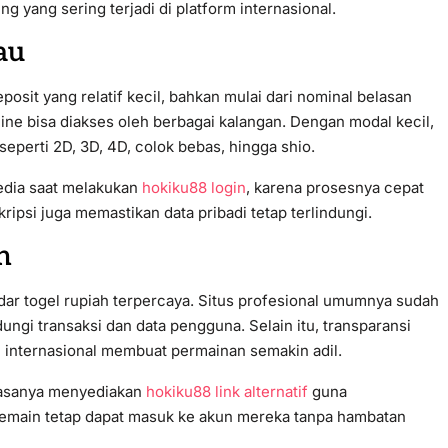
ng yang sering terjadi di platform internasional.
au
sit yang relatif kecil, bahkan mulai dari nominal belasan
line bisa diakses oleh berbagai kalangan. Dengan modal kecil,
eperti 2D, 3D, 4D, colok bebas, hingga shio.
edia saat melakukan
hokiku88 login
, karena prosesnya cepat
ripsi juga memastikan data pribadi tetap terlindungi.
n
ar togel rupiah terpercaya. Situs profesional umumnya sudah
gi transaksi dan data pengguna. Selain itu, transparansi
an internasional membuat permainan semakin adil.
biasanya menyediakan
hokiku88 link alternatif
guna
emain tetap dapat masuk ke akun mereka tanpa hambatan