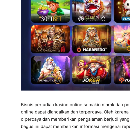
Bisnis perjudian kasino online semakin marak dan po
online dapat diandalkan dan terpercaya. Oleh karena 
dipercaya dan memberikan pengalaman berjudi yang 
bagus ini dapat memberikan informasi mengenai reputa