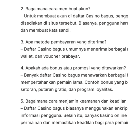
2. Bagaimana cara membuat akun?
– Untuk membuat akun di daftar Casino bagus, pengg
disediakan di situs tersebut. Biasanya, pengguna har
dan membuat kata sandi.
3. Apa metode pembayaran yang diterima?
– Daftar Casino bagus umumnya menerima berbagai me
wallet, dan voucher prabayar.
4. Apakah ada bonus atau promosi yang ditawarkan?
– Banyak daftar Casino bagus menawarkan berbagai 
mempertahankan pemain lama. Contoh bonus yang bi
setoran, putaran gratis, dan program loyalitas.
5. Bagaimana cara menjamin keamanan dan keadilan
– Daftar Casino bagus biasanya menggunakan enkrip
informasi pengguna. Selain itu, banyak kasino onlin
permainan dan memastikan keadilan bagi para pemai