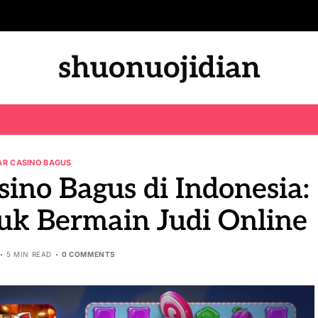
shuonuojidian
AR CASINO BAGUS
ino Bagus di Indonesia:
tuk Bermain Judi Online
5 MIN READ
0 COMMENTS