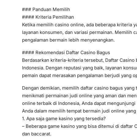
### Panduan Memilih
#### Kriteria Pemilihan
Ketika memilih casino online, ada beberapa kriteria 
layanan konsumen, dan variasi permainan. Memilih 
pengalaman bermain lebih menyenangkan.
#### Rekomendasi Daftar Casino Bagus
Berdasarkan kriteria-kriteria tersebut, Daftar Casino 
Indonesia. Dengan reputasi yang baik, layanan konsu
pemain dapat merasakan pengalaman berjudi yang op
Dengan demikian, memilih daftar casino bagus yang 
menikmati permainan judi online yang aman dan men
online terbaik di Indonesia, Anda dapat mengunjungi
Anda dalam memilih tempat bermain judi online yang 
1. Apa saja game kasino yang tersedia?
– Beberapa game kasino yang bisa ditemui di daftar Ca
dan baccarat.