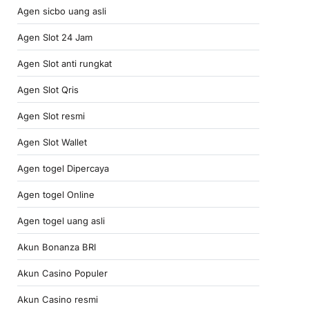
Agen sicbo uang asli
Agen Slot 24 Jam
Agen Slot anti rungkat
Agen Slot Qris
Agen Slot resmi
Agen Slot Wallet
Agen togel Dipercaya
Agen togel Online
Agen togel uang asli
Akun Bonanza BRI
Akun Casino Populer
Akun Casino resmi