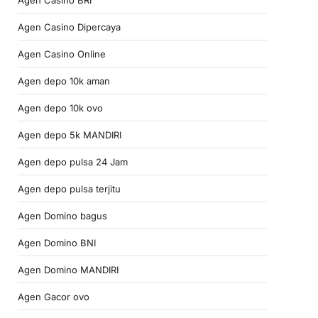
Agen Casino Dipercaya
Agen Casino Online
Agen depo 10k aman
Agen depo 10k ovo
Agen depo 5k MANDIRI
Agen depo pulsa 24 Jam
Agen depo pulsa terjitu
Agen Domino bagus
Agen Domino BNI
Agen Domino MANDIRI
Agen Gacor ovo