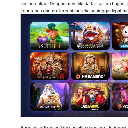
kasino online. Dengan memiliki daftar casino bagus,
kebutuhan dan preferensi mereka sehingga dapat m
Bermain judi online kini semakin populer di Indones