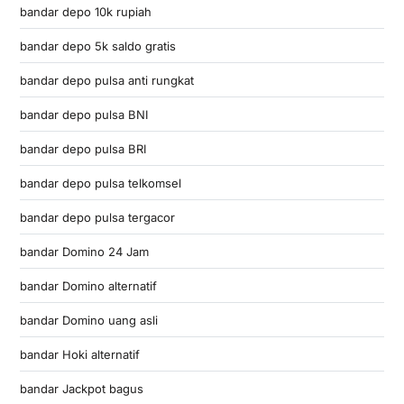
bandar depo 10k rupiah
bandar depo 5k saldo gratis
bandar depo pulsa anti rungkat
bandar depo pulsa BNI
bandar depo pulsa BRI
bandar depo pulsa telkomsel
bandar depo pulsa tergacor
bandar Domino 24 Jam
bandar Domino alternatif
bandar Domino uang asli
bandar Hoki alternatif
bandar Jackpot bagus