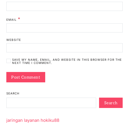
*
EMAIL
WEBSITE
SAVE MY NAME, EMAIL, AND WEBSITE IN THIS BROWSER FOR THE
NEXT TIME I COMMENT.
SEARCH
Search
jaringan layanan hokiku88