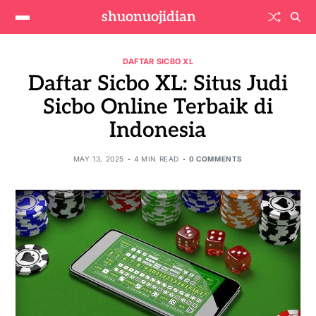
shuonuojidian
DAFTAR SICBO XL
Daftar Sicbo XL: Situs Judi
Sicbo Online Terbaik di
Indonesia
MAY 13, 2025
4 MIN READ
0 COMMENTS