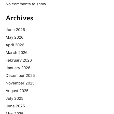
No comments to show.
Archives
June 2026
May 2026
April 2026
March 2026
February 2026
January 2026
December 2025
November 2025
August 2025
July 2025
June 2025
May 2025