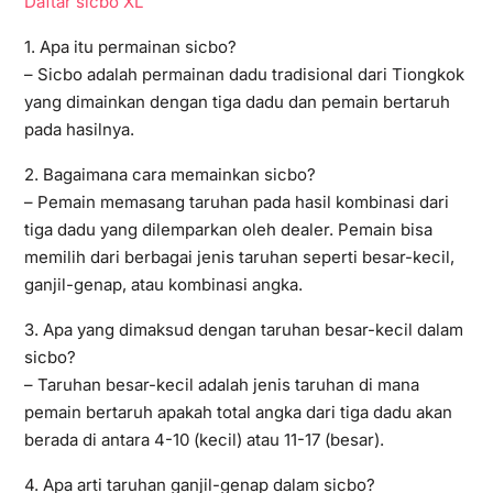
Daftar sicbo XL
1. Apa itu permainan sicbo?
– Sicbo adalah permainan dadu tradisional dari Tiongkok
yang dimainkan dengan tiga dadu dan pemain bertaruh
pada hasilnya.
2. Bagaimana cara memainkan sicbo?
– Pemain memasang taruhan pada hasil kombinasi dari
tiga dadu yang dilemparkan oleh dealer. Pemain bisa
memilih dari berbagai jenis taruhan seperti besar-kecil,
ganjil-genap, atau kombinasi angka.
3. Apa yang dimaksud dengan taruhan besar-kecil dalam
sicbo?
– Taruhan besar-kecil adalah jenis taruhan di mana
pemain bertaruh apakah total angka dari tiga dadu akan
berada di antara 4-10 (kecil) atau 11-17 (besar).
4. Apa arti taruhan ganjil-genap dalam sicbo?