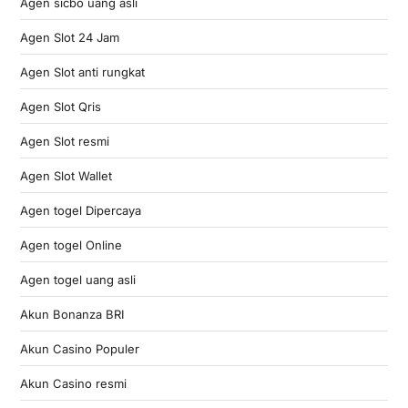
Agen sicbo uang asli
Agen Slot 24 Jam
Agen Slot anti rungkat
Agen Slot Qris
Agen Slot resmi
Agen Slot Wallet
Agen togel Dipercaya
Agen togel Online
Agen togel uang asli
Akun Bonanza BRI
Akun Casino Populer
Akun Casino resmi