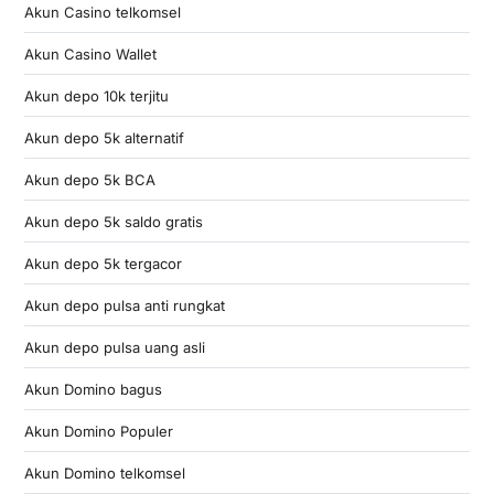
Akun Casino telkomsel
Akun Casino Wallet
Akun depo 10k terjitu
Akun depo 5k alternatif
Akun depo 5k BCA
Akun depo 5k saldo gratis
Akun depo 5k tergacor
Akun depo pulsa anti rungkat
Akun depo pulsa uang asli
Akun Domino bagus
Akun Domino Populer
Akun Domino telkomsel