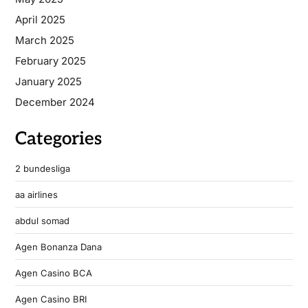
April 2025
March 2025
February 2025
January 2025
December 2024
Categories
2 bundesliga
aa airlines
abdul somad
Agen Bonanza Dana
Agen Casino BCA
Agen Casino BRI