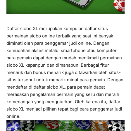
Daftar sicbo XL merupakan kumpulan daftar situs
permainan sicbo online terbaik yang saat ini banyak
diminati oleh para penggemar judi online. Dengan
kemudahan akses melalui smartphone atau komputer,
para pemain dapat dengan mudah menikmati permainan
sicbo XL kapanpun dan dimanapun. Berbagai fitur
menarik dan bonus menarik juga ditawarkan oleh situs-
situs tersebut untuk menarik minat para pemain. Dengan
mendaftar di daftar sicbo XL, para pemain dapat
merasakan pengalaman bermain yang seru dan meraih
kemenangan yang menggiurkan. Oleh karena itu, daftar
sicbo XL menjadi pilihan tepat bagi para penggemar judi
online.