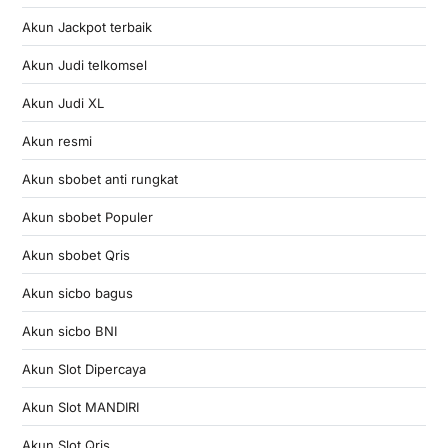
Akun Jackpot terbaik
Akun Judi telkomsel
Akun Judi XL
Akun resmi
Akun sbobet anti rungkat
Akun sbobet Populer
Akun sbobet Qris
Akun sicbo bagus
Akun sicbo BNI
Akun Slot Dipercaya
Akun Slot MANDIRI
Akun Slot Qris