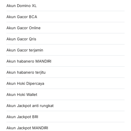
Akun Domino XL
Akun Gacor BCA
Akun Gacor Online
Akun Gacor Qris
Akun Gacor terjamin
Akun habanero MANDIRI
Akun habanero terjitu
Akun Hoki Dipercaya
Akun Hoki Wallet
Akun Jackpot anti rungkat
Akun Jackpot BRI
Akun Jackpot MANDIRI