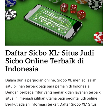
Daftar Sicbo XL: Situs Judi
Sicbo Online Terbaik di
Indonesia
Dalam dunia perjudian online, Sicbo XL menjadi salah
satu pilihan terbaik bagi para pemain di Indonesia.
Dengan berbagai fitur yang menarik dan layanan terbaik,
situs ini menjadi pilihan utama bagi pecinta judi online.
Berikut adalah informasi terkait Daftar Sicbo XL: Situs