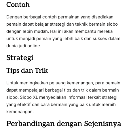
Contoh
Dengan berbagai contoh permainan yang disediakan,
pemain dapat belajar strategi dan teknik bermain sicbo
dengan lebih mudah. Hal ini akan membantu mereka
untuk menjadi pemain yang lebih baik dan sukses dalam
dunia judi online.
Strategi
Tips dan Trik
Untuk meningkatkan peluang kemenangan, para pemain
dapat mempelajari berbagai tips dan trik dalam bermain
sicbo. Sicbo XL menyediakan informasi terkait strategi
yang efektif dan cara bermain yang baik untuk meraih
kemenangan.
Perbandingan dengan Sejenisnya