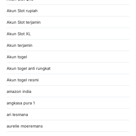
Akun Slot rupiah
Akun Slot terjamin
Akun Slot XL
Akun terjamin
Akun togel
Akun togel anti rungkat
Akun togel resmi
amazon india
angkasa pura 1
ari lesmana
aurelie moeremans