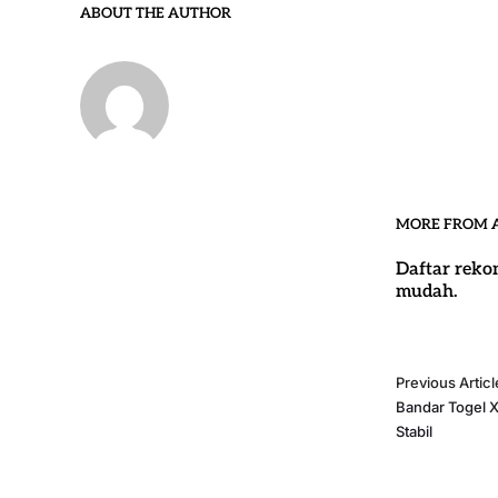
ABOUT THE AUTHOR
MORE FROM 
Daftar reko
mudah.
Previous Articl
Bandar Togel XL
Stabil