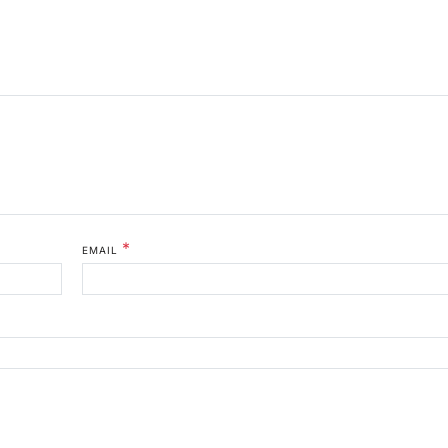
*
EMAIL