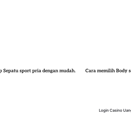
 Sepatu sport pria dengan mudah.
Cara memilih Body 
Login Casino Uang