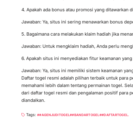
4. Apakah ada bonus atau promosi yang ditawarkan di 
Jawaban: Ya, situs ini sering menawarkan bonus dep
5. Bagaimana cara melakukan klaim hadiah jika mena
Jawaban: Untuk mengklaim hadiah, Anda perlu menghub
6. Apakah situs ini menyediakan fitur keamanan yang
Jawaban: Ya, situs ini memiliki sistem keamanan ya
Daftar togel resmi adalah pilihan terbaik untuk pa
memahami lebih dalam tentang permainan togel. Sela
dari daftar togel resmi dan pengalaman positif par
diandalkan.
Tags:
#AGENJUDITOGEL
#BANDARTOGEL
#DAFTARTOGEL.