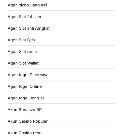
Agen sicbo uang asli
Agen Slot 24 Jam
Agen Slot anti rungkat
Agen Slot Qris
Agen Slot resmi
Agen Slot Wallet
Agen togel Dipercaya
Agen togel Online
Agen togel uang asli
Akun Bonanza BRI
Akun Casino Populer
Akun Casino resmi