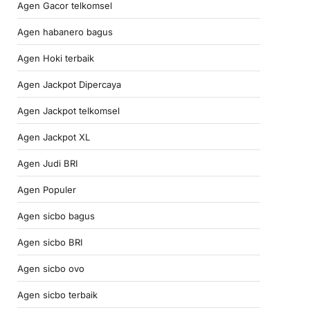
Agen Gacor telkomsel
Agen habanero bagus
Agen Hoki terbaik
Agen Jackpot Dipercaya
Agen Jackpot telkomsel
Agen Jackpot XL
Agen Judi BRI
Agen Populer
Agen sicbo bagus
Agen sicbo BRI
Agen sicbo ovo
Agen sicbo terbaik