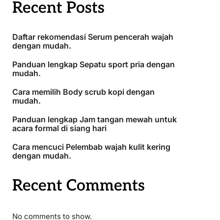
Recent Posts
Daftar rekomendasi Serum pencerah wajah
dengan mudah.
Panduan lengkap Sepatu sport pria dengan
mudah.
Cara memilih Body scrub kopi dengan
mudah.
Panduan lengkap Jam tangan mewah untuk
acara formal di siang hari
Cara mencuci Pelembab wajah kulit kering
dengan mudah.
Recent Comments
No comments to show.