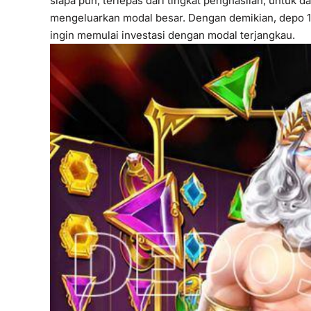
siapa pun, terlepas dari tingkat penghasilan, untuk 
mengeluarkan modal besar. Dengan demikian, depo 10
ingin memulai investasi dengan modal terjangkau.