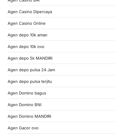
Agen Casino Dipercaya
Agen Casino Online
Agen depo 10k aman
Agen depo 10k ovo
Agen depo 5k MANDIRI
Agen depo pulsa 24 Jam
Agen depo pulsa terjitu
Agen Domino bagus
Agen Domino BNI
Agen Domino MANDIRI
Agen Gacor ovo