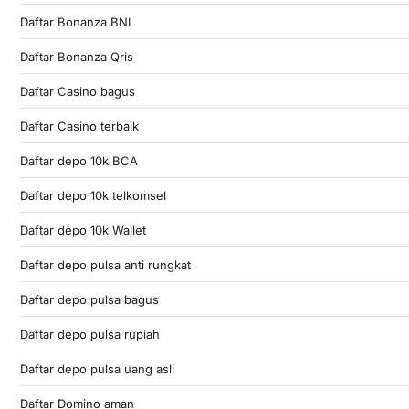
Daftar Bonanza BNI
Daftar Bonanza Qris
Daftar Casino bagus
Daftar Casino terbaik
Daftar depo 10k BCA
Daftar depo 10k telkomsel
Daftar depo 10k Wallet
Daftar depo pulsa anti rungkat
Daftar depo pulsa bagus
Daftar depo pulsa rupiah
Daftar depo pulsa uang asli
Daftar Domino aman