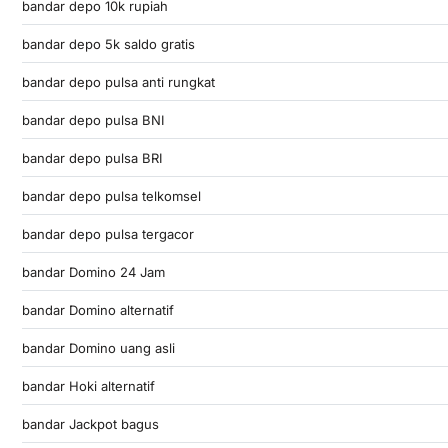
bandar depo 10k rupiah
bandar depo 5k saldo gratis
bandar depo pulsa anti rungkat
bandar depo pulsa BNI
bandar depo pulsa BRI
bandar depo pulsa telkomsel
bandar depo pulsa tergacor
bandar Domino 24 Jam
bandar Domino alternatif
bandar Domino uang asli
bandar Hoki alternatif
bandar Jackpot bagus