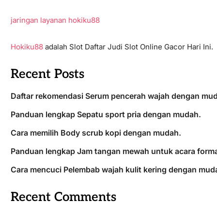
jaringan layanan hokiku88
Hokiku88
adalah Slot Daftar Judi Slot Online Gacor Hari Ini.
Recent Posts
Daftar rekomendasi Serum pencerah wajah dengan mu
Panduan lengkap Sepatu sport pria dengan mudah.
Cara memilih Body scrub kopi dengan mudah.
Panduan lengkap Jam tangan mewah untuk acara formal 
Cara mencuci Pelembab wajah kulit kering dengan mud
Recent Comments