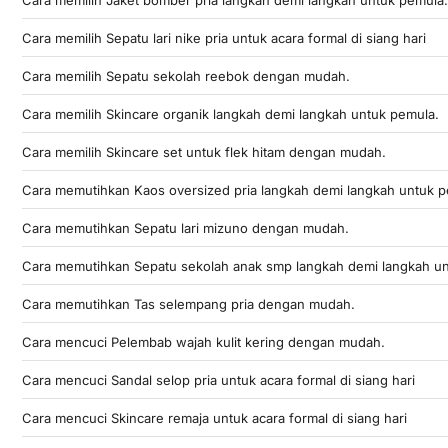
Cara memilih Sepatu lari nike pria untuk acara formal di siang hari
Cara memilih Sepatu sekolah reebok dengan mudah.
Cara memilih Skincare organik langkah demi langkah untuk pemula.
Cara memilih Skincare set untuk flek hitam dengan mudah.
Cara memutihkan Kaos oversized pria langkah demi langkah untuk p
Cara memutihkan Sepatu lari mizuno dengan mudah.
Cara memutihkan Sepatu sekolah anak smp langkah demi langkah un
Cara memutihkan Tas selempang pria dengan mudah.
Cara mencuci Pelembab wajah kulit kering dengan mudah.
Cara mencuci Sandal selop pria untuk acara formal di siang hari
Cara mencuci Skincare remaja untuk acara formal di siang hari