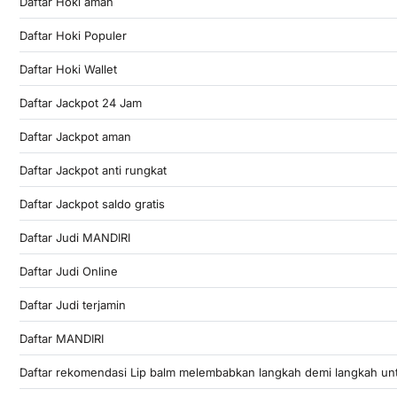
Daftar Hoki aman
Daftar Hoki Populer
Daftar Hoki Wallet
Daftar Jackpot 24 Jam
Daftar Jackpot aman
Daftar Jackpot anti rungkat
Daftar Jackpot saldo gratis
Daftar Judi MANDIRI
Daftar Judi Online
Daftar Judi terjamin
Daftar MANDIRI
Daftar rekomendasi Lip balm melembabkan langkah demi langkah un