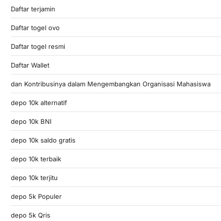
Daftar terjamin
Daftar togel ovo
Daftar togel resmi
Daftar Wallet
dan Kontribusinya dalam Mengembangkan Organisasi Mahasiswa
depo 10k alternatif
depo 10k BNI
depo 10k saldo gratis
depo 10k terbaik
depo 10k terjitu
depo 5k Populer
depo 5k Qris