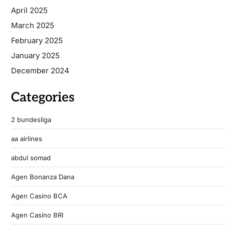
April 2025
March 2025
February 2025
January 2025
December 2024
Categories
2 bundesliga
aa airlines
abdul somad
Agen Bonanza Dana
Agen Casino BCA
Agen Casino BRI