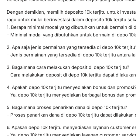
Dengan demikian, memilih deposito 10k terjitu untuk invest
ragu untuk mulai berinvestasi dalam deposito 10k terjitu se
1. Berapa minimal modal yang dibutuhkan untuk bermain di d
– Minimal modal yang dibutuhkan untuk bermain di depo 10k t
2. Apa saja jenis permainan yang tersedia di depo 10k terjitu
– Jenis permainan yang tersedia di depo 10k terjitu antara lain
3. Bagaimana cara melakukan deposit di depo 10k terjitu?
– Cara melakukan deposit di depo 10k terjitu dapat dilakukan 
4. Apakah depo 10k terjitu menyediakan bonus dan promosi
– Ya, depo 10k terjitu menyediakan berbagai bonus dan prom
5. Bagaimana proses penarikan dana di depo 10k terjitu?
– Proses penarikan dana di depo 10k terjitu dapat dilakukan
6. Apakah depo 10k terjitu menyediakan layanan customer s
– Ya, depo 10k terjitu menyediakan layanan customer servic