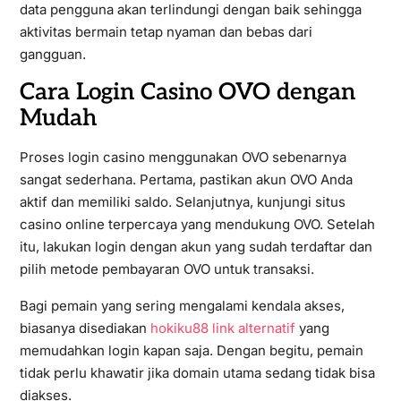
data pengguna akan terlindungi dengan baik sehingga
aktivitas bermain tetap nyaman dan bebas dari
gangguan.
Cara Login Casino OVO dengan
Mudah
Proses login casino menggunakan OVO sebenarnya
sangat sederhana. Pertama, pastikan akun OVO Anda
aktif dan memiliki saldo. Selanjutnya, kunjungi situs
casino online terpercaya yang mendukung OVO. Setelah
itu, lakukan login dengan akun yang sudah terdaftar dan
pilih metode pembayaran OVO untuk transaksi.
Bagi pemain yang sering mengalami kendala akses,
biasanya disediakan
hokiku88 link alternatif
yang
memudahkan login kapan saja. Dengan begitu, pemain
tidak perlu khawatir jika domain utama sedang tidak bisa
diakses.