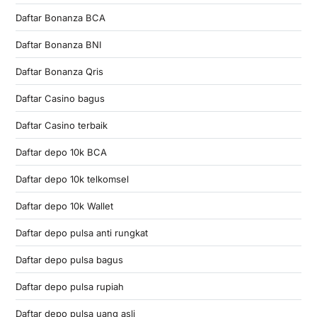
Daftar Bonanza BCA
Daftar Bonanza BNI
Daftar Bonanza Qris
Daftar Casino bagus
Daftar Casino terbaik
Daftar depo 10k BCA
Daftar depo 10k telkomsel
Daftar depo 10k Wallet
Daftar depo pulsa anti rungkat
Daftar depo pulsa bagus
Daftar depo pulsa rupiah
Daftar depo pulsa uang asli