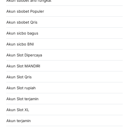
Akun sbobet anti rungkat
Akun sbobet Populer
Akun sbobet Qris
Akun sicbo bagus
Akun sicbo BNI
Akun Slot Dipercaya
Akun Slot MANDIRI
Akun Slot Qris
Akun Slot rupiah
Akun Slot terjamin
Akun Slot XL
Akun terjamin