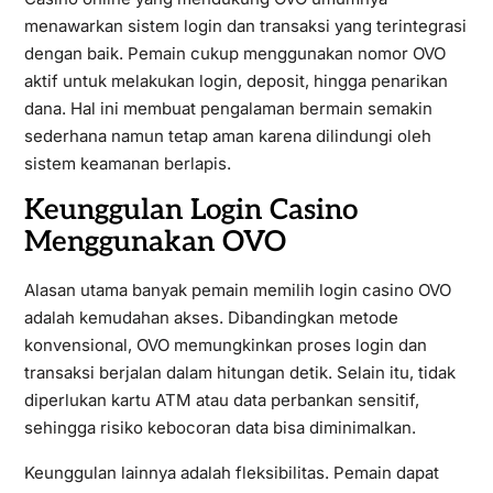
menawarkan sistem login dan transaksi yang terintegrasi
dengan baik. Pemain cukup menggunakan nomor OVO
aktif untuk melakukan login, deposit, hingga penarikan
dana. Hal ini membuat pengalaman bermain semakin
sederhana namun tetap aman karena dilindungi oleh
sistem keamanan berlapis.
Keunggulan Login Casino
Menggunakan OVO
Alasan utama banyak pemain memilih login casino OVO
adalah kemudahan akses. Dibandingkan metode
konvensional, OVO memungkinkan proses login dan
transaksi berjalan dalam hitungan detik. Selain itu, tidak
diperlukan kartu ATM atau data perbankan sensitif,
sehingga risiko kebocoran data bisa diminimalkan.
Keunggulan lainnya adalah fleksibilitas. Pemain dapat