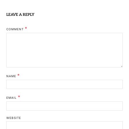
LEAVE A REPLY
*
COMMENT
*
NAME
*
EMAIL
WEBSITE