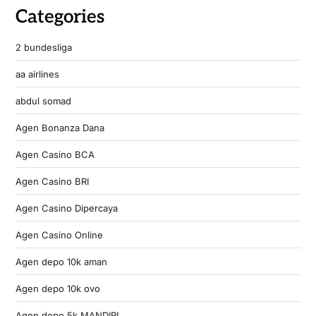
Categories
2 bundesliga
aa airlines
abdul somad
Agen Bonanza Dana
Agen Casino BCA
Agen Casino BRI
Agen Casino Dipercaya
Agen Casino Online
Agen depo 10k aman
Agen depo 10k ovo
Agen depo 5k MANDIRI