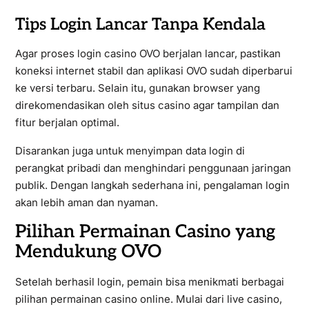
Tips Login Lancar Tanpa Kendala
Agar proses login casino OVO berjalan lancar, pastikan
koneksi internet stabil dan aplikasi OVO sudah diperbarui
ke versi terbaru. Selain itu, gunakan browser yang
direkomendasikan oleh situs casino agar tampilan dan
fitur berjalan optimal.
Disarankan juga untuk menyimpan data login di
perangkat pribadi dan menghindari penggunaan jaringan
publik. Dengan langkah sederhana ini, pengalaman login
akan lebih aman dan nyaman.
Pilihan Permainan Casino yang
Mendukung OVO
Setelah berhasil login, pemain bisa menikmati berbagai
pilihan permainan casino online. Mulai dari live casino,