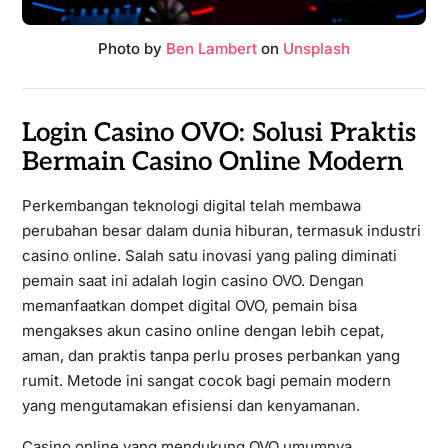
Photo by
Ben Lambert
on
Unsplash
Login Casino OVO: Solusi Praktis
Bermain Casino Online Modern
Perkembangan teknologi digital telah membawa
perubahan besar dalam dunia hiburan, termasuk industri
casino online. Salah satu inovasi yang paling diminati
pemain saat ini adalah login casino OVO. Dengan
memanfaatkan dompet digital OVO, pemain bisa
mengakses akun casino online dengan lebih cepat,
aman, dan praktis tanpa perlu proses perbankan yang
rumit. Metode ini sangat cocok bagi pemain modern
yang mengutamakan efisiensi dan kenyamanan.
Casino online yang mendukung OVO umumnya