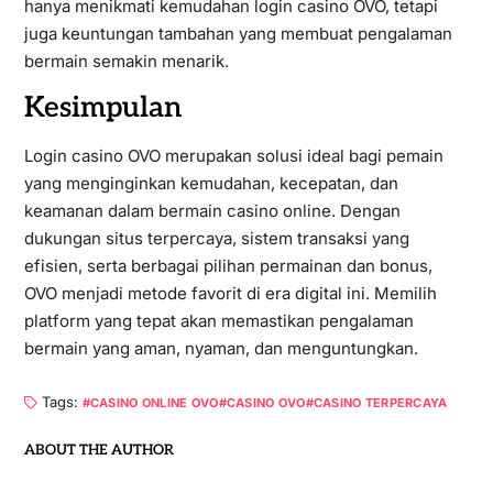
hanya menikmati kemudahan login casino OVO, tetapi
juga keuntungan tambahan yang membuat pengalaman
bermain semakin menarik.
Kesimpulan
Login casino OVO merupakan solusi ideal bagi pemain
yang menginginkan kemudahan, kecepatan, dan
keamanan dalam bermain casino online. Dengan
dukungan situs terpercaya, sistem transaksi yang
efisien, serta berbagai pilihan permainan dan bonus,
OVO menjadi metode favorit di era digital ini. Memilih
platform yang tepat akan memastikan pengalaman
bermain yang aman, nyaman, dan menguntungkan.
Tags:
CASINO ONLINE OVO
CASINO OVO
CASINO TERPERCAYA
ABOUT THE AUTHOR