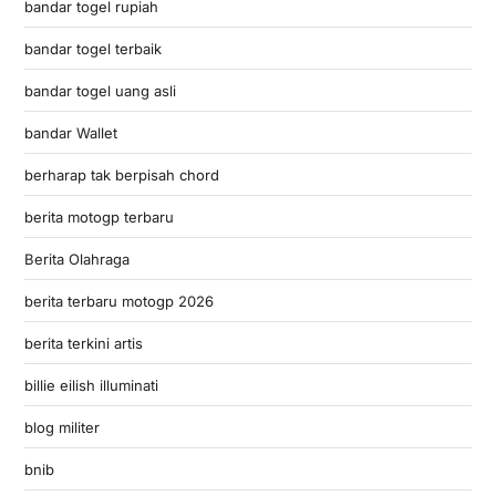
bandar togel rupiah
bandar togel terbaik
bandar togel uang asli
bandar Wallet
berharap tak berpisah chord
berita motogp terbaru
Berita Olahraga
berita terbaru motogp 2026
berita terkini artis
billie eilish illuminati
blog militer
bnib