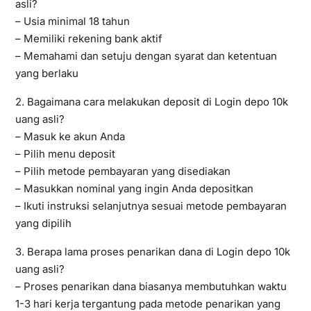
asli?
– Usia minimal 18 tahun
– Memiliki rekening bank aktif
– Memahami dan setuju dengan syarat dan ketentuan
yang berlaku
2. Bagaimana cara melakukan deposit di Login depo 10k
uang asli?
– Masuk ke akun Anda
– Pilih menu deposit
– Pilih metode pembayaran yang disediakan
– Masukkan nominal yang ingin Anda depositkan
– Ikuti instruksi selanjutnya sesuai metode pembayaran
yang dipilih
3. Berapa lama proses penarikan dana di Login depo 10k
uang asli?
– Proses penarikan dana biasanya membutuhkan waktu
1-3 hari kerja tergantung pada metode penarikan yang