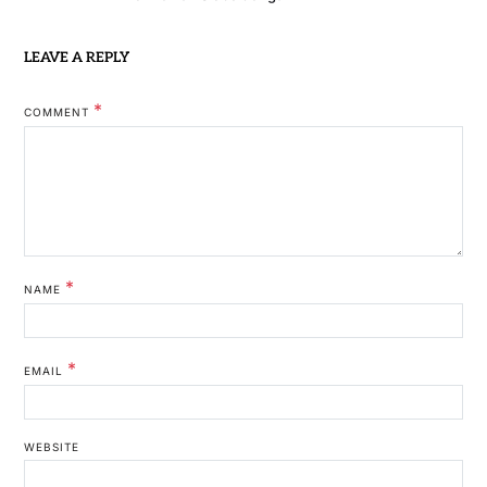
LEAVE A REPLY
*
COMMENT
*
NAME
*
EMAIL
WEBSITE