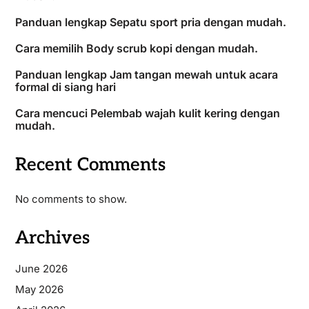
Panduan lengkap Sepatu sport pria dengan mudah.
Cara memilih Body scrub kopi dengan mudah.
Panduan lengkap Jam tangan mewah untuk acara
formal di siang hari
Cara mencuci Pelembab wajah kulit kering dengan
mudah.
Recent Comments
No comments to show.
Archives
June 2026
May 2026