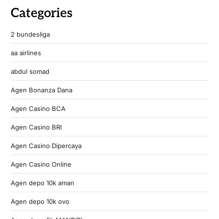
Categories
2 bundesliga
aa airlines
abdul somad
Agen Bonanza Dana
Agen Casino BCA
Agen Casino BRI
Agen Casino Dipercaya
Agen Casino Online
Agen depo 10k aman
Agen depo 10k ovo