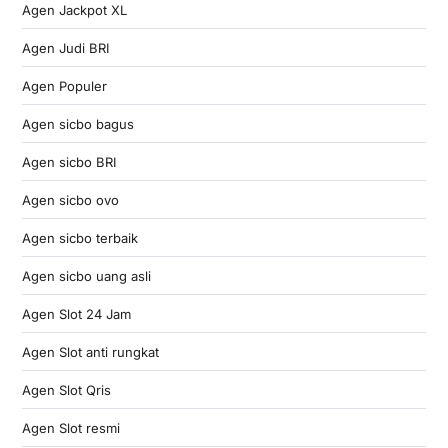
Agen Jackpot XL
Agen Judi BRI
Agen Populer
Agen sicbo bagus
Agen sicbo BRI
Agen sicbo ovo
Agen sicbo terbaik
Agen sicbo uang asli
Agen Slot 24 Jam
Agen Slot anti rungkat
Agen Slot Qris
Agen Slot resmi