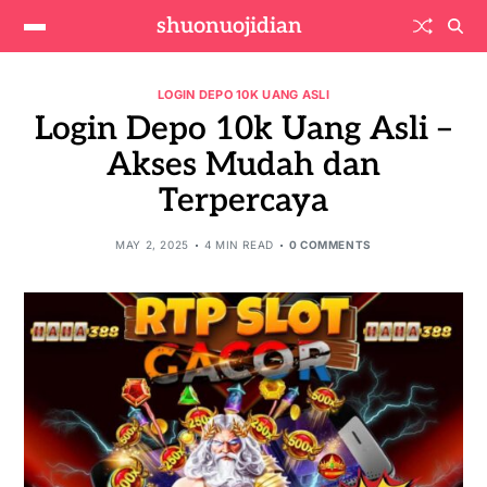
shuonuojidian
LOGIN DEPO 10K UANG ASLI
Login Depo 10k Uang Asli –
Akses Mudah dan
Terpercaya
MAY 2, 2025
4 MIN READ
0 COMMENTS