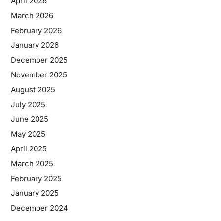
April 2026
March 2026
February 2026
January 2026
December 2025
November 2025
August 2025
July 2025
June 2025
May 2025
April 2025
March 2025
February 2025
January 2025
December 2024