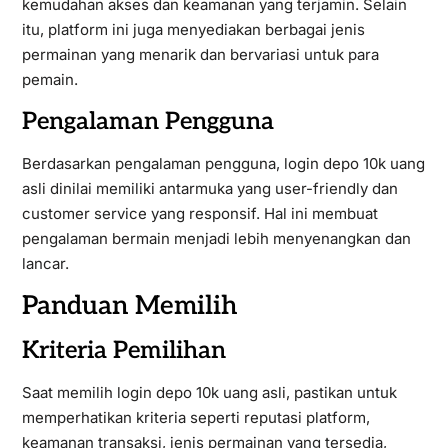
kemudahan akses dan keamanan yang terjamin. Selain
itu, platform ini juga menyediakan berbagai jenis
permainan yang menarik dan bervariasi untuk para
pemain.
Pengalaman Pengguna
Berdasarkan pengalaman pengguna, login depo 10k uang
asli dinilai memiliki antarmuka yang user-friendly dan
customer service yang responsif. Hal ini membuat
pengalaman bermain menjadi lebih menyenangkan dan
lancar.
Panduan Memilih
Kriteria Pemilihan
Saat memilih login depo 10k uang asli, pastikan untuk
memperhatikan kriteria seperti reputasi platform,
keamanan transaksi, jenis permainan yang tersedia,