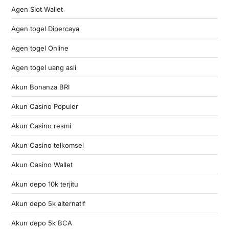
Agen Slot Wallet
Agen togel Dipercaya
Agen togel Online
Agen togel uang asli
Akun Bonanza BRI
Akun Casino Populer
Akun Casino resmi
Akun Casino telkomsel
Akun Casino Wallet
Akun depo 10k terjitu
Akun depo 5k alternatif
Akun depo 5k BCA