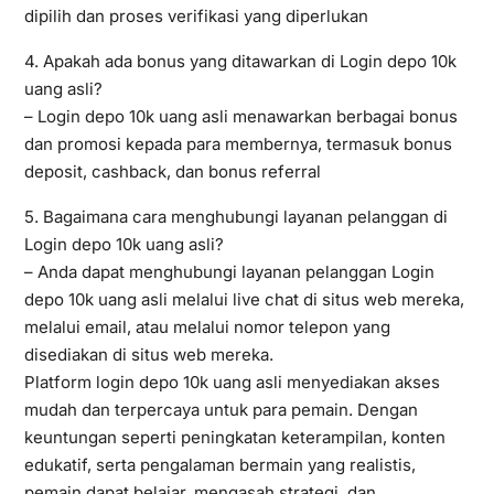
dipilih dan proses verifikasi yang diperlukan
4. Apakah ada bonus yang ditawarkan di Login depo 10k
uang asli?
– Login depo 10k uang asli menawarkan berbagai bonus
dan promosi kepada para membernya, termasuk bonus
deposit, cashback, dan bonus referral
5. Bagaimana cara menghubungi layanan pelanggan di
Login depo 10k uang asli?
– Anda dapat menghubungi layanan pelanggan Login
depo 10k uang asli melalui live chat di situs web mereka,
melalui email, atau melalui nomor telepon yang
disediakan di situs web mereka.
Platform login depo 10k uang asli menyediakan akses
mudah dan terpercaya untuk para pemain. Dengan
keuntungan seperti peningkatan keterampilan, konten
edukatif, serta pengalaman bermain yang realistis,
pemain dapat belajar, mengasah strategi, dan