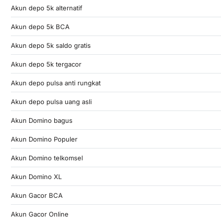
Akun depo 5k alternatif
Akun depo 5k BCA
Akun depo 5k saldo gratis
Akun depo 5k tergacor
Akun depo pulsa anti rungkat
Akun depo pulsa uang asli
Akun Domino bagus
Akun Domino Populer
Akun Domino telkomsel
Akun Domino XL
Akun Gacor BCA
Akun Gacor Online