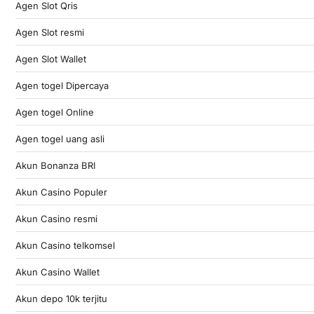
Agen Slot Qris
Agen Slot resmi
Agen Slot Wallet
Agen togel Dipercaya
Agen togel Online
Agen togel uang asli
Akun Bonanza BRI
Akun Casino Populer
Akun Casino resmi
Akun Casino telkomsel
Akun Casino Wallet
Akun depo 10k terjitu