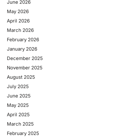
June 2026
May 2026
April 2026
March 2026
February 2026
January 2026
December 2025
November 2025
August 2025
July 2025
June 2025
May 2025
April 2025
March 2025
February 2025