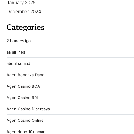
January 2025
December 2024
Categories
2 bundesliga
aa airlines
abdul somad
Agen Bonanza Dana
Agen Casino BCA
Agen Casino BRI
Agen Casino Dipercaya
Agen Casino Online
Agen depo 10k aman