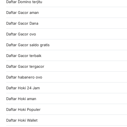
Daftar Domino terjitu
Daftar Gacor aman
Daftar Gacor Dana
Daftar Gacor ovo
Daftar Gacor saldo gratis
Daftar Gacor terbaik
Daftar Gacor tergacor
Daftar habanero ovo
Daftar Hoki 24 Jam
Daftar Hoki aman
Daftar Hoki Populer
Daftar Hoki Wallet