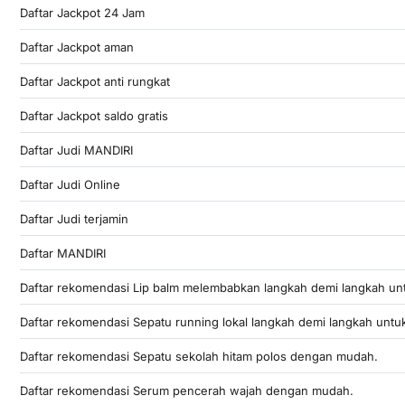
Daftar Jackpot 24 Jam
Daftar Jackpot aman
Daftar Jackpot anti rungkat
Daftar Jackpot saldo gratis
Daftar Judi MANDIRI
Daftar Judi Online
Daftar Judi terjamin
Daftar MANDIRI
Daftar rekomendasi Lip balm melembabkan langkah demi langkah un
Daftar rekomendasi Sepatu running lokal langkah demi langkah untu
Daftar rekomendasi Sepatu sekolah hitam polos dengan mudah.
Daftar rekomendasi Serum pencerah wajah dengan mudah.