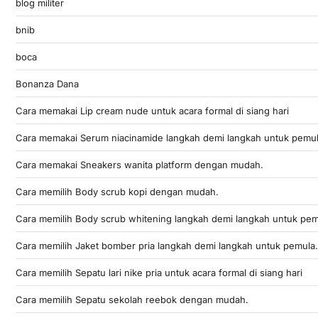
blog militer
bnib
boca
Bonanza Dana
Cara memakai Lip cream nude untuk acara formal di siang hari
Cara memakai Serum niacinamide langkah demi langkah untuk pemul
Cara memakai Sneakers wanita platform dengan mudah.
Cara memilih Body scrub kopi dengan mudah.
Cara memilih Body scrub whitening langkah demi langkah untuk pem
Cara memilih Jaket bomber pria langkah demi langkah untuk pemula.
Cara memilih Sepatu lari nike pria untuk acara formal di siang hari
Cara memilih Sepatu sekolah reebok dengan mudah.