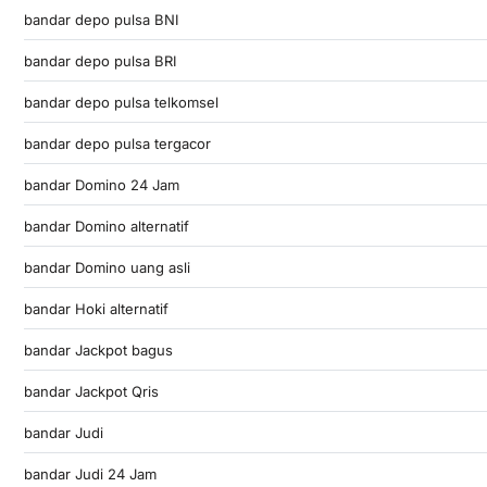
bandar depo pulsa BNI
bandar depo pulsa BRI
bandar depo pulsa telkomsel
bandar depo pulsa tergacor
bandar Domino 24 Jam
bandar Domino alternatif
bandar Domino uang asli
bandar Hoki alternatif
bandar Jackpot bagus
bandar Jackpot Qris
bandar Judi
bandar Judi 24 Jam