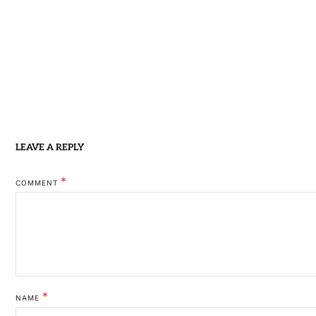
LEAVE A REPLY
*
COMMENT
*
NAME