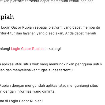
 Pastikan platform tersebut dapat memenuhi kebutuhan dan
upiah
n Login Gacor Rupiah sebagai platform yang dapat membantu
itur-fitur dan layanan yang disediakan, Anda dapat meraih
unjungi
Login Gacor Rupiah
sekarang!
m aplikasi atau situs web yang memungkinkan pengguna untuk
an dan menyelesaikan tugas-tugas tertentu.
Rupiah dengan mengunduh aplikasi atau mengunjungi situs
n dengan informasi yang diminta.
una di Login Gacor Rupiah?