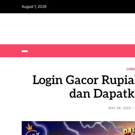
August 1, 2026
LOGI
Login Gacor Rupi
dan Dapat
MAY 26, 2025