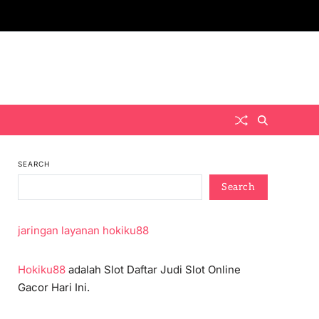
SEARCH
Search
jaringan layanan hokiku88
Hokiku88
adalah Slot Daftar Judi Slot Online
Gacor Hari Ini.