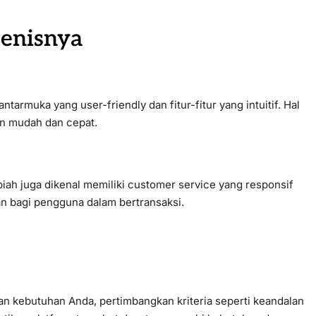
jenisnya
ntarmuka yang user-friendly dan fitur-fitur yang intuitif. Hal
n mudah dan cepat.
ah juga dikenal memiliki customer service yang responsif
n bagi pengguna dalam bertransaksi.
n kebutuhan Anda, pertimbangkan kriteria seperti keandalan