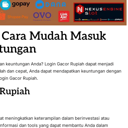
: Cara Mudah Masuk
tungan
an keuntungan Anda? Login Gacor Rupiah dapat menjadi
udah dan cepat, Anda dapat mendapatkan keuntungan dengan
login Gacor Rupiah.
 Rupiah
 meningkatkan keterampilan dalam berinvestasi atau
i informasi dan tools yang dapat membantu Anda dalam