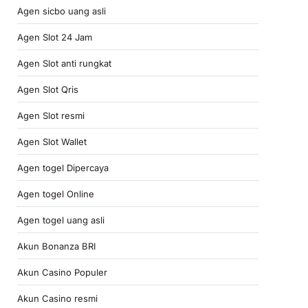
Agen sicbo uang asli
Agen Slot 24 Jam
Agen Slot anti rungkat
Agen Slot Qris
Agen Slot resmi
Agen Slot Wallet
Agen togel Dipercaya
Agen togel Online
Agen togel uang asli
Akun Bonanza BRI
Akun Casino Populer
Akun Casino resmi