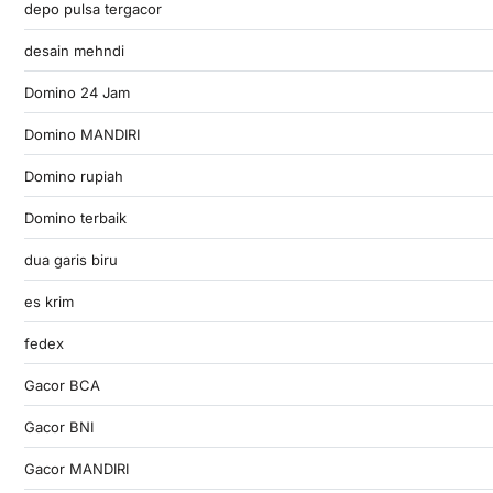
depo pulsa tergacor
desain mehndi
Domino 24 Jam
Domino MANDIRI
Domino rupiah
Domino terbaik
dua garis biru
es krim
fedex
Gacor BCA
Gacor BNI
Gacor MANDIRI