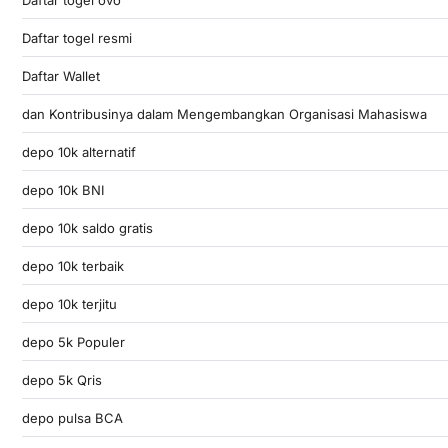
Daftar togel resmi
Daftar Wallet
dan Kontribusinya dalam Mengembangkan Organisasi Mahasiswa
depo 10k alternatif
depo 10k BNI
depo 10k saldo gratis
depo 10k terbaik
depo 10k terjitu
depo 5k Populer
depo 5k Qris
depo pulsa BCA