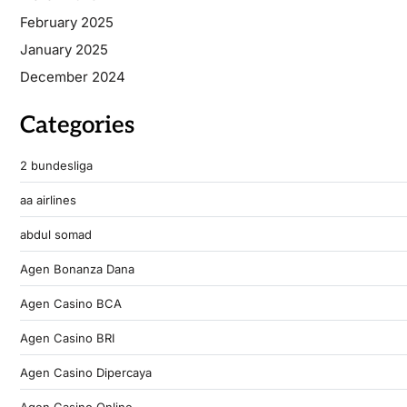
February 2025
January 2025
December 2024
Categories
2 bundesliga
aa airlines
abdul somad
Agen Bonanza Dana
Agen Casino BCA
Agen Casino BRI
Agen Casino Dipercaya
Agen Casino Online