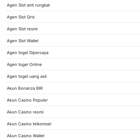
Agen Slot anti rungkat
Agen Slot Qris
Agen Slot resmi
Agen Slot Wallet
Agen togel Dipercaya
Agen togel Online
Agen togel uang asli
Akun Bonanza BRI
Akun Casino Populer
Akun Casino resmi
Akun Casino telkomsel
Akun Casino Wallet