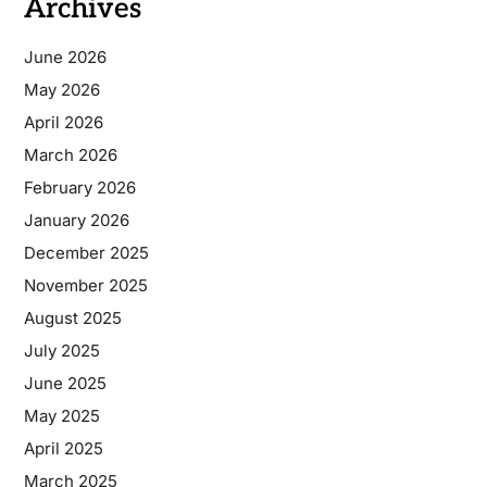
Archives
June 2026
May 2026
April 2026
March 2026
February 2026
January 2026
December 2025
November 2025
August 2025
July 2025
June 2025
May 2025
April 2025
March 2025