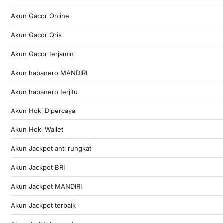
Akun Gacor Online
Akun Gacor Qris
Akun Gacor terjamin
Akun habanero MANDIRI
Akun habanero terjitu
Akun Hoki Dipercaya
Akun Hoki Wallet
Akun Jackpot anti rungkat
Akun Jackpot BRI
Akun Jackpot MANDIRI
Akun Jackpot terbaik