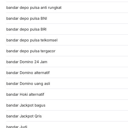
bandar depo pulsa anti rungkat
bandar depo pulsa BNI
bandar depo pulsa BRI
bandar depo pulsa telkomsel
bandar depo pulsa tergacor
bandar Domino 24 Jam
bandar Domino alternatif
bandar Domino uang asli
bandar Hoki alternatif
bandar Jackpot bagus
bandar Jackpot Qris
bandar Judi