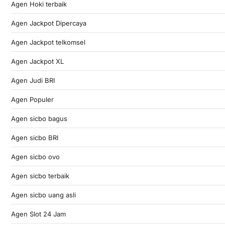
Agen Hoki terbaik
Agen Jackpot Dipercaya
Agen Jackpot telkomsel
Agen Jackpot XL
Agen Judi BRI
Agen Populer
Agen sicbo bagus
Agen sicbo BRI
Agen sicbo ovo
Agen sicbo terbaik
Agen sicbo uang asli
Agen Slot 24 Jam