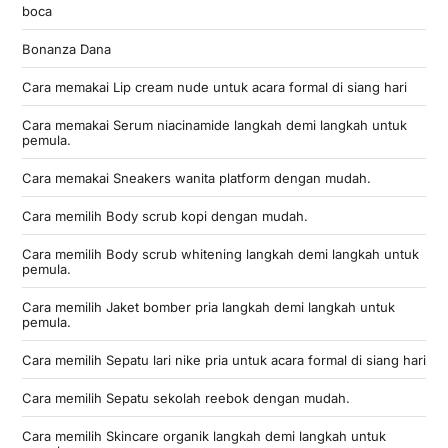
boca
Bonanza Dana
Cara memakai Lip cream nude untuk acara formal di siang hari
Cara memakai Serum niacinamide langkah demi langkah untuk
pemula.
Cara memakai Sneakers wanita platform dengan mudah.
Cara memilih Body scrub kopi dengan mudah.
Cara memilih Body scrub whitening langkah demi langkah untuk
pemula.
Cara memilih Jaket bomber pria langkah demi langkah untuk
pemula.
Cara memilih Sepatu lari nike pria untuk acara formal di siang hari
Cara memilih Sepatu sekolah reebok dengan mudah.
Cara memilih Skincare organik langkah demi langkah untuk