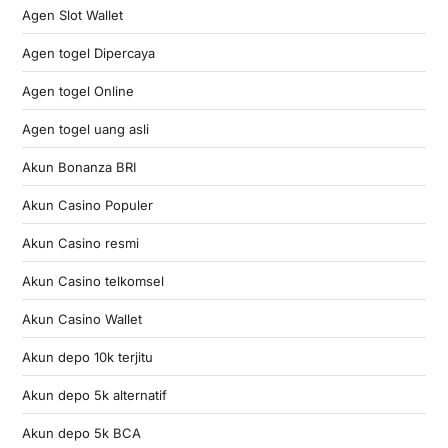
Agen Slot Wallet
Agen togel Dipercaya
Agen togel Online
Agen togel uang asli
Akun Bonanza BRI
Akun Casino Populer
Akun Casino resmi
Akun Casino telkomsel
Akun Casino Wallet
Akun depo 10k terjitu
Akun depo 5k alternatif
Akun depo 5k BCA