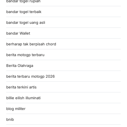
bandar togel rupiah
bandar togel terbaik
bandar togel uang asli
bandar Wallet
berharap tak berpisah chord
berita motogp terbaru
Berita Olahraga
berita terbaru motogp 2026
berita terkini artis
billie eilish illuminati
blog militer
bnib