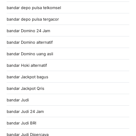
bandar depo pulsa telkomsel
bandar depo pulsa tergacor
bandar Domino 24 Jam
bandar Domino alternatif
bandar Domino uang asli
bandar Hoki alternatif
bandar Jackpot bagus
bandar Jackpot Qris
bandar Judi
bandar Judi 24 Jam
bandar Judi BRI
bandar Judi Dipercaya