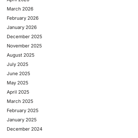
March 2026
February 2026
January 2026
December 2025
November 2025
August 2025
July 2025
June 2025
May 2025
April 2025
March 2025
February 2025
January 2025
December 2024