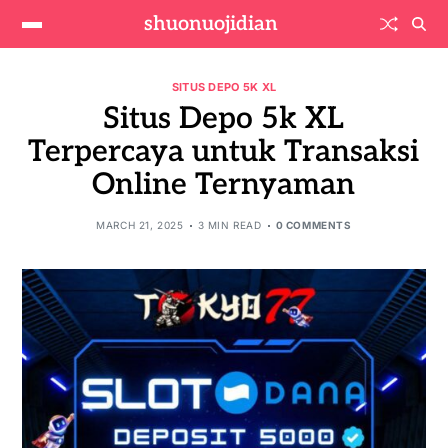
shuonuojidian
SITUS DEPO 5K XL
Situs Depo 5k XL
Terpercaya untuk Transaksi
Online Ternyaman
MARCH 21, 2025
3 MIN READ
0 COMMENTS