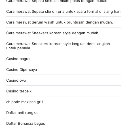
Cara merawat Sepatu sekolah hitam polos dengan mudah.
Cara merawat Sepatu slip on pria untuk acara formal di siang hari
Cara merawat Serum wajah untuk bruntusan dengan mudah.
Cara merawat Sneakers korean style dengan mudah.
Cara merawat Sneakers korean style langkah demi langkah
untuk pemula.
Casino bagus
Casino Dipercaya
Casino ovo
Casino terbaik
chipotle mexican grill
Daftar anti rungkat
Daftar Bonanza bagus