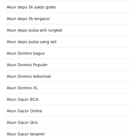
Akun depo 5k saldo gratis
Akun depo 5k tergacor
Akun depo pulsa anti rungkat
Akun depo pulsa uang asli
Akun Domino bagus
Akun Domino Populer
Akun Domino telkomsel
Akun Domino XL
Akun Gacor BCA
Akun Gacor Online
Akun Gacor Qris
Akun Gacor terjamin