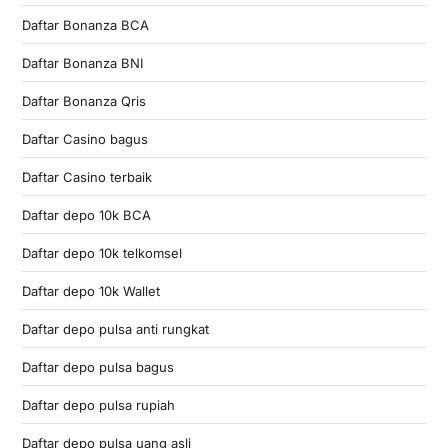
Daftar Bonanza BCA
Daftar Bonanza BNI
Daftar Bonanza Qris
Daftar Casino bagus
Daftar Casino terbaik
Daftar depo 10k BCA
Daftar depo 10k telkomsel
Daftar depo 10k Wallet
Daftar depo pulsa anti rungkat
Daftar depo pulsa bagus
Daftar depo pulsa rupiah
Daftar depo pulsa uang asli