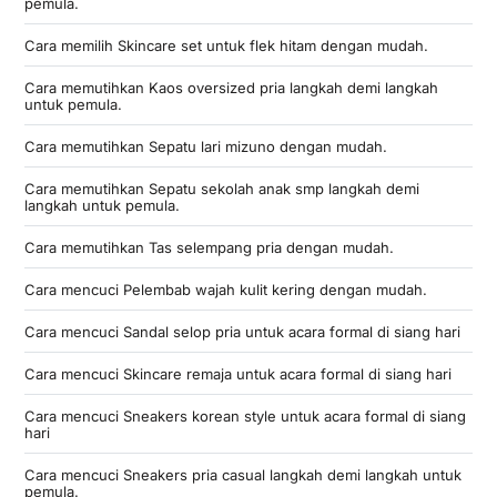
pemula.
Cara memilih Skincare set untuk flek hitam dengan mudah.
Cara memutihkan Kaos oversized pria langkah demi langkah
untuk pemula.
Cara memutihkan Sepatu lari mizuno dengan mudah.
Cara memutihkan Sepatu sekolah anak smp langkah demi
langkah untuk pemula.
Cara memutihkan Tas selempang pria dengan mudah.
Cara mencuci Pelembab wajah kulit kering dengan mudah.
Cara mencuci Sandal selop pria untuk acara formal di siang hari
Cara mencuci Skincare remaja untuk acara formal di siang hari
Cara mencuci Sneakers korean style untuk acara formal di siang
hari
Cara mencuci Sneakers pria casual langkah demi langkah untuk
pemula.