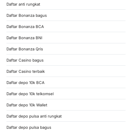
Daftar anti rungkat
Daftar Bonanza bagus
Daftar Bonanza BCA
Daftar Bonanza BNI
Daftar Bonanza Qris
Daftar Casino bagus
Daftar Casino terbaik
Daftar depo 10k BCA
Daftar depo 10k telkomsel
Daftar depo 10k Wallet
Daftar depo pulsa anti rungkat
Daftar depo pulsa bagus