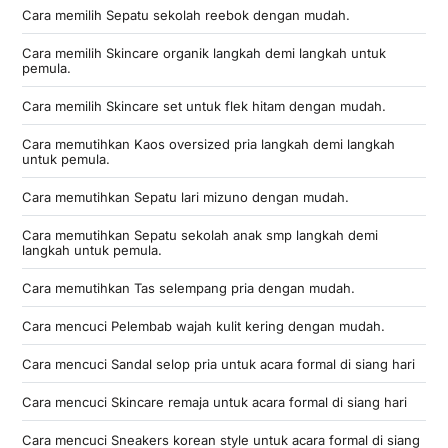
Cara memilih Sepatu sekolah reebok dengan mudah.
Cara memilih Skincare organik langkah demi langkah untuk
pemula.
Cara memilih Skincare set untuk flek hitam dengan mudah.
Cara memutihkan Kaos oversized pria langkah demi langkah
untuk pemula.
Cara memutihkan Sepatu lari mizuno dengan mudah.
Cara memutihkan Sepatu sekolah anak smp langkah demi
langkah untuk pemula.
Cara memutihkan Tas selempang pria dengan mudah.
Cara mencuci Pelembab wajah kulit kering dengan mudah.
Cara mencuci Sandal selop pria untuk acara formal di siang hari
Cara mencuci Skincare remaja untuk acara formal di siang hari
Cara mencuci Sneakers korean style untuk acara formal di siang