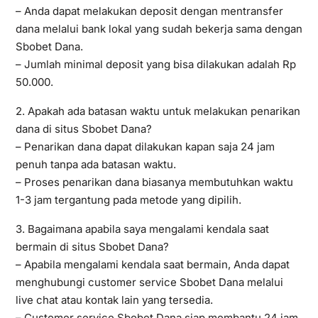
– Anda dapat melakukan deposit dengan mentransfer
dana melalui bank lokal yang sudah bekerja sama dengan
Sbobet Dana.
– Jumlah minimal deposit yang bisa dilakukan adalah Rp
50.000.
2. Apakah ada batasan waktu untuk melakukan penarikan
dana di situs Sbobet Dana?
– Penarikan dana dapat dilakukan kapan saja 24 jam
penuh tanpa ada batasan waktu.
– Proses penarikan dana biasanya membutuhkan waktu
1-3 jam tergantung pada metode yang dipilih.
3. Bagaimana apabila saya mengalami kendala saat
bermain di situs Sbobet Dana?
– Apabila mengalami kendala saat bermain, Anda dapat
menghubungi customer service Sbobet Dana melalui
live chat atau kontak lain yang tersedia.
– Customer service Sbobet Dana siap membantu 24 jam