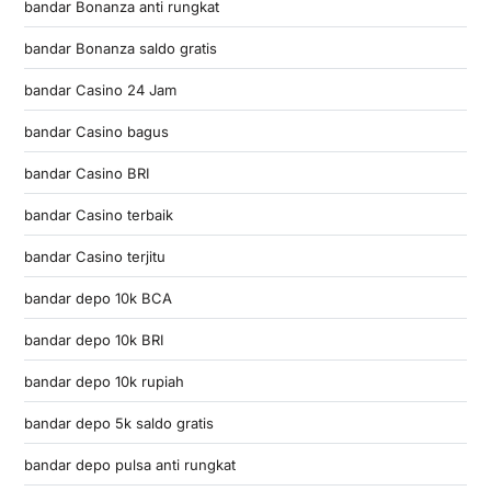
bandar Bonanza anti rungkat
bandar Bonanza saldo gratis
bandar Casino 24 Jam
bandar Casino bagus
bandar Casino BRI
bandar Casino terbaik
bandar Casino terjitu
bandar depo 10k BCA
bandar depo 10k BRI
bandar depo 10k rupiah
bandar depo 5k saldo gratis
bandar depo pulsa anti rungkat