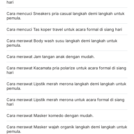
hari
Cara mencuci Sneakers pria casual langkah demi langkah untuk
pemula.
Cara mencuci Tas koper travel untuk acara formal di siang hari
Cara merawat Body wash susu langkah demi langkah untuk
pemula.
Cara merawat Jam tangan anak dengan mudah.
Cara merawat Kacamata pria polarize untuk acara formal di siang
hari
Cara merawat Lipstik merah merona langkah demi langkah untuk
pemula.
Cara merawat Lipstik merah merona untuk acara formal di siang
hari
Cara merawat Masker komedo dengan mudah.
Cara merawat Masker wajah organik langkah demi langkah untuk
pemula.