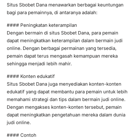
Situs Sbobet Dana menawarkan berbagai keuntungan
bagi para pemainnya, di antaranya adalah:
#### Peningkatan keterampilan
Dengan bermain di situs Sbobet Dana, para pemain
dapat meningkatkan keterampilan dalam bermain judi
online. Dengan berbagai permainan yang tersedia,
pemain dapat terus mengasah kemampuan mereka
sehingga menjadi lebih mahir.
#### Konten edukatif
Situs Sbobet Dana juga menyediakan konten-konten
edukatif yang dapat membantu para pemain untuk lebih
memahami strategi dan tips dalam bermain judi online.
Dengan mengakses konten-konten tersebut, pemain
dapat meningkatkan pengetahuan mereka dalam dunia
judi online.
#### Contoh