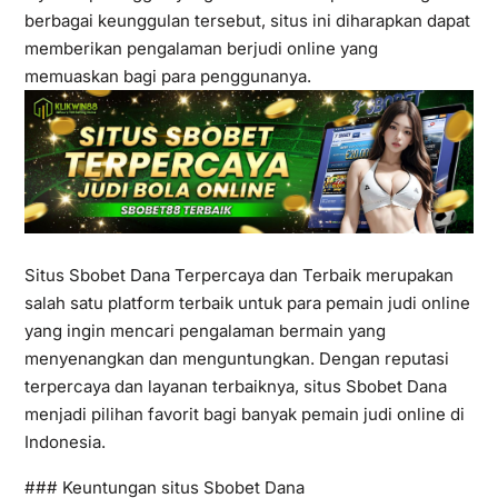
berbagai keunggulan tersebut, situs ini diharapkan dapat
memberikan pengalaman berjudi online yang
memuaskan bagi para penggunanya.
Situs Sbobet Dana Terpercaya dan Terbaik merupakan
salah satu platform terbaik untuk para pemain judi online
yang ingin mencari pengalaman bermain yang
menyenangkan dan menguntungkan. Dengan reputasi
terpercaya dan layanan terbaiknya, situs Sbobet Dana
menjadi pilihan favorit bagi banyak pemain judi online di
Indonesia.
### Keuntungan situs Sbobet Dana