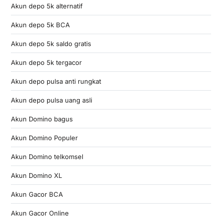
Akun depo 5k alternatif
Akun depo 5k BCA
Akun depo 5k saldo gratis
Akun depo 5k tergacor
Akun depo pulsa anti rungkat
Akun depo pulsa uang asli
Akun Domino bagus
Akun Domino Populer
Akun Domino telkomsel
Akun Domino XL
Akun Gacor BCA
Akun Gacor Online