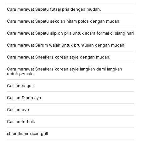
Cara merawat Sepatu futsal pria dengan mudah.
Cara merawat Sepatu sekolah hitam polos dengan mudah.
Cara merawat Sepatu slip on pria untuk acara formal di siang hari
Cara merawat Serum wajah untuk bruntusan dengan mudah.
Cara merawat Sneakers korean style dengan mudah.
Cara merawat Sneakers korean style langkah demi langkah
untuk pemula.
Casino bagus
Casino Dipercaya
Casino ovo
Casino terbaik
chipotle mexican grill