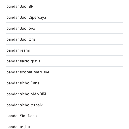
bandar Judi BRI
bandar Judi Dipercaya
bandar Judi ovo
bandar Judi Qris
bandar resmi
bandar saldo gratis
bandar sbobet MANDIRI
bandar sicbo Dana
bandar sicbo MANDIRI
bandar sicbo terbaik
bandar Slot Dana
bandar terjitu