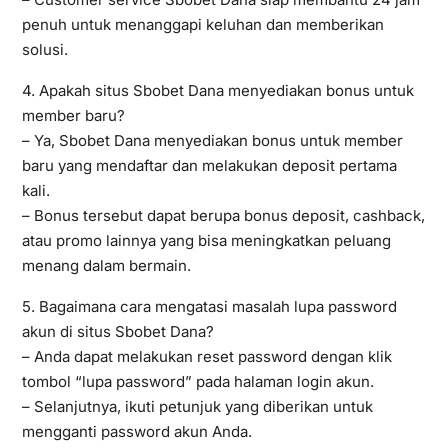
penuh untuk menanggapi keluhan dan memberikan
solusi.
4. Apakah situs Sbobet Dana menyediakan bonus untuk
member baru?
– Ya, Sbobet Dana menyediakan bonus untuk member
baru yang mendaftar dan melakukan deposit pertama
kali.
– Bonus tersebut dapat berupa bonus deposit, cashback,
atau promo lainnya yang bisa meningkatkan peluang
menang dalam bermain.
5. Bagaimana cara mengatasi masalah lupa password
akun di situs Sbobet Dana?
– Anda dapat melakukan reset password dengan klik
tombol “lupa password” pada halaman login akun.
– Selanjutnya, ikuti petunjuk yang diberikan untuk
mengganti password akun Anda.