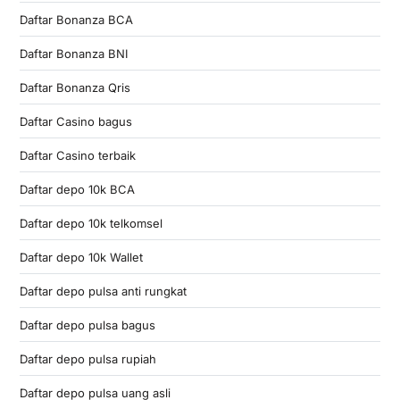
Daftar Bonanza BCA
Daftar Bonanza BNI
Daftar Bonanza Qris
Daftar Casino bagus
Daftar Casino terbaik
Daftar depo 10k BCA
Daftar depo 10k telkomsel
Daftar depo 10k Wallet
Daftar depo pulsa anti rungkat
Daftar depo pulsa bagus
Daftar depo pulsa rupiah
Daftar depo pulsa uang asli