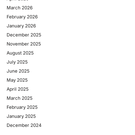
March 2026
February 2026
January 2026
December 2025
November 2025
August 2025
July 2025
June 2025
May 2025
April 2025
March 2025
February 2025
January 2025
December 2024