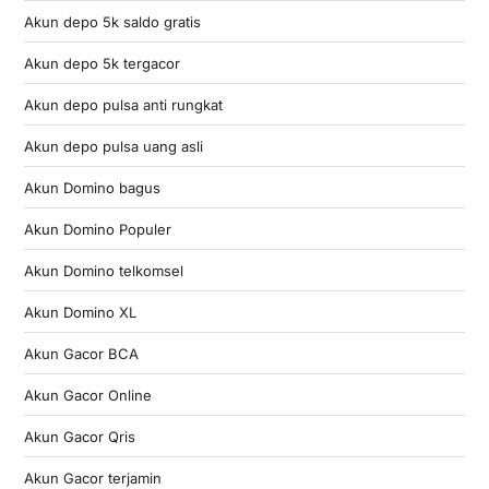
Akun depo 5k saldo gratis
Akun depo 5k tergacor
Akun depo pulsa anti rungkat
Akun depo pulsa uang asli
Akun Domino bagus
Akun Domino Populer
Akun Domino telkomsel
Akun Domino XL
Akun Gacor BCA
Akun Gacor Online
Akun Gacor Qris
Akun Gacor terjamin