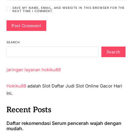
SAVE MY NAME, EMAIL, AND WEBSITE IN THIS BROWSER FOR THE
NEXT TIME I COMMENT.
SEARCH
Search
jaringan layanan hokiku88
Hokiku88
adalah Slot Daftar Judi Slot Online Gacor Hari
Ini.
Recent Posts
Daftar rekomendasi Serum pencerah wajah dengan
mudah.