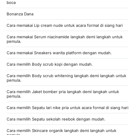
boca
Bonanza Dana
Cara memakai Lip cream nude untuk acara formal di siang hari
Cara memakai Serum niacinamide langkah demi langkah untuk
pemula.
Cara memakai Sneakers wanita platform dengan mudah.
Cara memilih Body scrub kopi dengan mudah.
Cara memilih Body scrub whitening langkah demi langkah untuk
pemula.
Cara memilih Jaket bomber pria langkah demi langkah untuk
pemula.
Cara memilih Sepatu lari nike pria untuk acara formal di siang hari
Cara memilih Sepatu sekolah reebok dengan mudah.
Cara memilih Skincare organik langkah demi langkah untuk