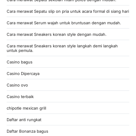
Cara merawat Sepatu slip on pria untuk acara formal di siang hari
Cara merawat Serum wajah untuk bruntusan dengan mudah.
Cara merawat Sneakers korean style dengan mudah.
Cara merawat Sneakers korean style langkah demi langkah
untuk pemula.
Casino bagus
Casino Dipercaya
Casino ovo
Casino terbaik
chipotle mexican grill
Daftar anti rungkat
Daftar Bonanza bagus