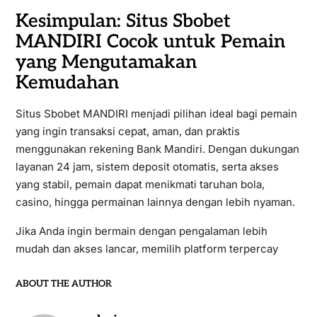
Kesimpulan: Situs Sbobet
MANDIRI Cocok untuk Pemain
yang Mengutamakan
Kemudahan
Situs Sbobet MANDIRI menjadi pilihan ideal bagi pemain
yang ingin transaksi cepat, aman, dan praktis
menggunakan rekening Bank Mandiri. Dengan dukungan
layanan 24 jam, sistem deposit otomatis, serta akses
yang stabil, pemain dapat menikmati taruhan bola,
casino, hingga permainan lainnya dengan lebih nyaman.
Jika Anda ingin bermain dengan pengalaman lebih
mudah dan akses lancar, memilih platform terpercay
ABOUT THE AUTHOR