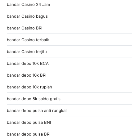
bandar Casino 24 Jam
bandar Casino bagus
bandar Casino BRI
bandar Casino terbaik
bandar Casino terjitu
bandar depo 10k BCA
bandar depo 10k BRI
bandar depo 10k rupiah
bandar depo 5k saldo gratis
bandar depo pulsa anti rungkat
bandar depo pulsa BNI
bandar depo pulsa BRI