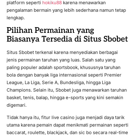
platform seperti
hokiku88
karena menawarkan
pengalaman bermain yang lebih sederhana namun tetap
lengkap.
Pilihan Permainan yang
Biasanya Tersedia di Situs Sbobet
Situs Sbobet terkenal karena menyediakan berbagai
jenis permainan taruhan yang luas. Salah satu yang
paling populer adalah sportsbook, khususnya taruhan
bola dengan banyak liga internasional seperti Premier
League, La Liga, Serie A, Bundesliga, hingga Liga
Champions. Selain itu, Sbobet juga menawarkan taruhan
basket, tenis, balap, hingga e-sports yang kini semakin
digemari.
Tidak hanya itu, fitur live casino juga menjadi daya tarik
utama karena pemain dapat menikmati permainan seperti
baccarat, roulette, blackjack, dan sic bo secara real-time