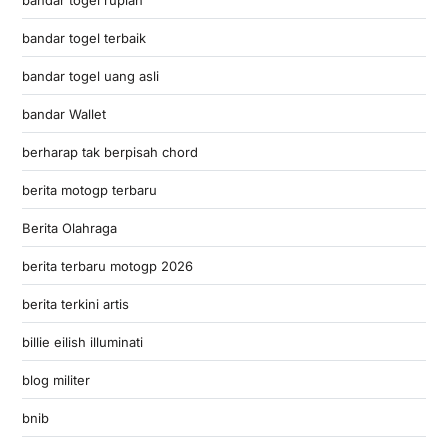
bandar togel rupiah
bandar togel terbaik
bandar togel uang asli
bandar Wallet
berharap tak berpisah chord
berita motogp terbaru
Berita Olahraga
berita terbaru motogp 2026
berita terkini artis
billie eilish illuminati
blog militer
bnib