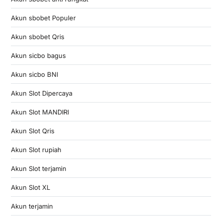
Akun sbobet Populer
Akun sbobet Qris
Akun sicbo bagus
Akun sicbo BNI
Akun Slot Dipercaya
Akun Slot MANDIRI
Akun Slot Qris
Akun Slot rupiah
Akun Slot terjamin
Akun Slot XL
Akun terjamin