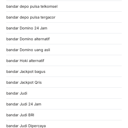
bandar depo pulsa telkomsel
bandar depo pulsa tergacor
bandar Domino 24 Jam
bandar Domino alternatif
bandar Domino uang asli
bandar Hoki alternatif
bandar Jackpot bagus
bandar Jackpot Qris
bandar Judi
bandar Judi 24 Jam
bandar Judi BRI
bandar Judi Dipercaya