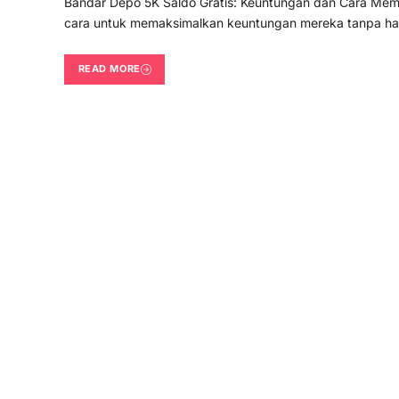
Bandar Depo 5K Saldo Gratis: Keuntungan dan Cara Mema
cara untuk memaksimalkan keuntungan mereka tanpa har
READ MORE