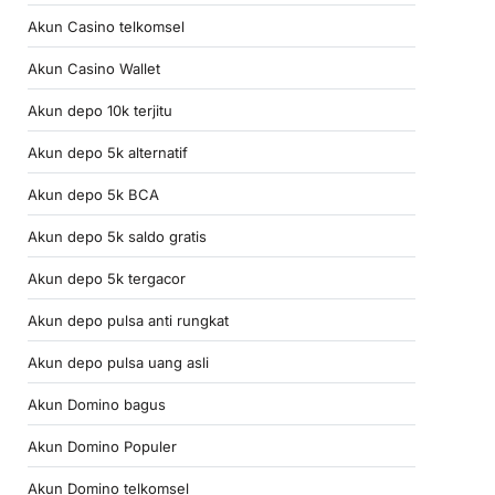
Akun Casino telkomsel
Akun Casino Wallet
Akun depo 10k terjitu
Akun depo 5k alternatif
Akun depo 5k BCA
Akun depo 5k saldo gratis
Akun depo 5k tergacor
Akun depo pulsa anti rungkat
Akun depo pulsa uang asli
Akun Domino bagus
Akun Domino Populer
Akun Domino telkomsel