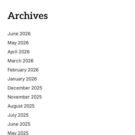
Archives
June 2026
May 2026
April 2026
March 2026
February 2026
January 2026
December 2025
November 2025
August 2025
July 2025
June 2025
May 2025