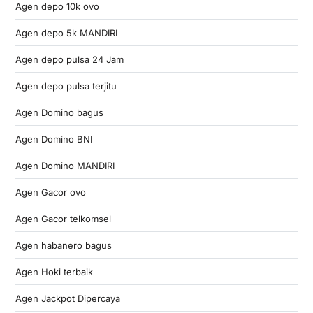
Agen depo 10k ovo
Agen depo 5k MANDIRI
Agen depo pulsa 24 Jam
Agen depo pulsa terjitu
Agen Domino bagus
Agen Domino BNI
Agen Domino MANDIRI
Agen Gacor ovo
Agen Gacor telkomsel
Agen habanero bagus
Agen Hoki terbaik
Agen Jackpot Dipercaya