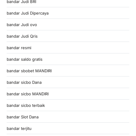
bandar Judi BRI
bandar Judi Dipercaya
bandar Judi ovo
bandar Judi Qris
bandar resmi
bandar saldo gratis
bandar sbobet MANDIRI
bandar sicbo Dana
bandar sicbo MANDIRI
bandar sicbo terbaik
bandar Slot Dana
bandar terjitu