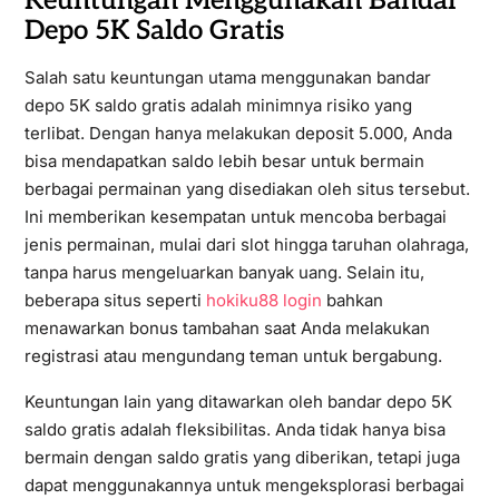
Keuntungan Menggunakan Bandar
Depo 5K Saldo Gratis
Salah satu keuntungan utama menggunakan bandar
depo 5K saldo gratis adalah minimnya risiko yang
terlibat. Dengan hanya melakukan deposit 5.000, Anda
bisa mendapatkan saldo lebih besar untuk bermain
berbagai permainan yang disediakan oleh situs tersebut.
Ini memberikan kesempatan untuk mencoba berbagai
jenis permainan, mulai dari slot hingga taruhan olahraga,
tanpa harus mengeluarkan banyak uang. Selain itu,
beberapa situs seperti
hokiku88 login
bahkan
menawarkan bonus tambahan saat Anda melakukan
registrasi atau mengundang teman untuk bergabung.
Keuntungan lain yang ditawarkan oleh bandar depo 5K
saldo gratis adalah fleksibilitas. Anda tidak hanya bisa
bermain dengan saldo gratis yang diberikan, tetapi juga
dapat menggunakannya untuk mengeksplorasi berbagai