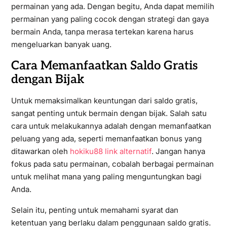
permainan yang ada. Dengan begitu, Anda dapat memilih
permainan yang paling cocok dengan strategi dan gaya
bermain Anda, tanpa merasa tertekan karena harus
mengeluarkan banyak uang.
Cara Memanfaatkan Saldo Gratis
dengan Bijak
Untuk memaksimalkan keuntungan dari saldo gratis,
sangat penting untuk bermain dengan bijak. Salah satu
cara untuk melakukannya adalah dengan memanfaatkan
peluang yang ada, seperti memanfaatkan bonus yang
ditawarkan oleh
hokiku88 link alternatif
. Jangan hanya
fokus pada satu permainan, cobalah berbagai permainan
untuk melihat mana yang paling menguntungkan bagi
Anda.
Selain itu, penting untuk memahami syarat dan
ketentuan yang berlaku dalam penggunaan saldo gratis.