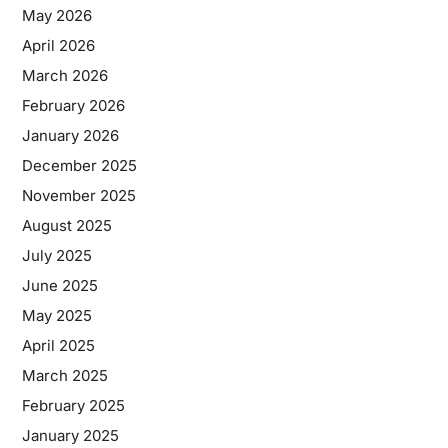
May 2026
April 2026
March 2026
February 2026
January 2026
December 2025
November 2025
August 2025
July 2025
June 2025
May 2025
April 2025
March 2025
February 2025
January 2025