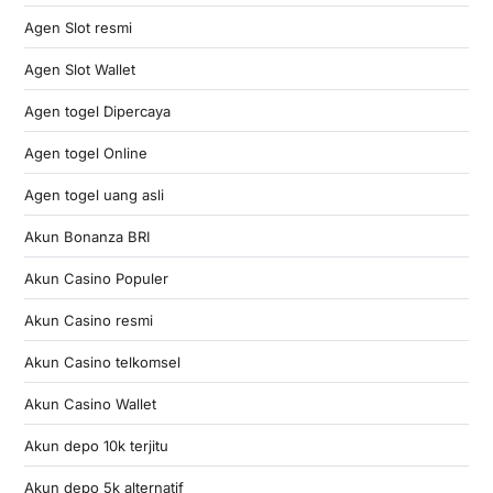
Agen Slot resmi
Agen Slot Wallet
Agen togel Dipercaya
Agen togel Online
Agen togel uang asli
Akun Bonanza BRI
Akun Casino Populer
Akun Casino resmi
Akun Casino telkomsel
Akun Casino Wallet
Akun depo 10k terjitu
Akun depo 5k alternatif