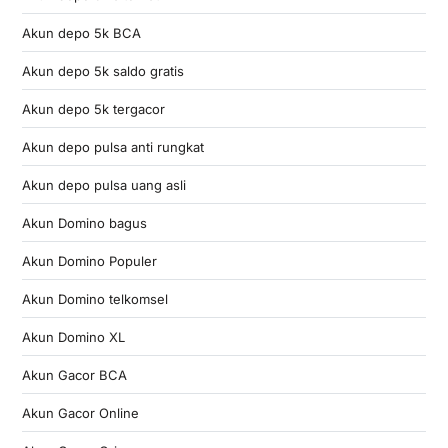
Akun depo 5k BCA
Akun depo 5k saldo gratis
Akun depo 5k tergacor
Akun depo pulsa anti rungkat
Akun depo pulsa uang asli
Akun Domino bagus
Akun Domino Populer
Akun Domino telkomsel
Akun Domino XL
Akun Gacor BCA
Akun Gacor Online