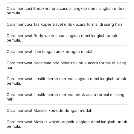
Cara mencuci Sneakers pria casual langkah demi langkah untuk
pemula.
Cara mencuci Tas koper travel untuk acara formal di siang hari
Cara merawat Body wash susu langkah demi langkah untuk
pemula.
Cara merawat Jam tangan anak dengan mudah.
Cara merawat Kacamata pria polarize untuk acara formal di siang
hari
Cara merawat Lipstik merah merona langkah demi langkah untuk
pemula.
Cara merawat Lipstik merah merona untuk acara formal di siang
hari
Cara merawat Masker komedo dengan mudah.
Cara merawat Masker wajah organik langkah demi langkah untuk
pemula.