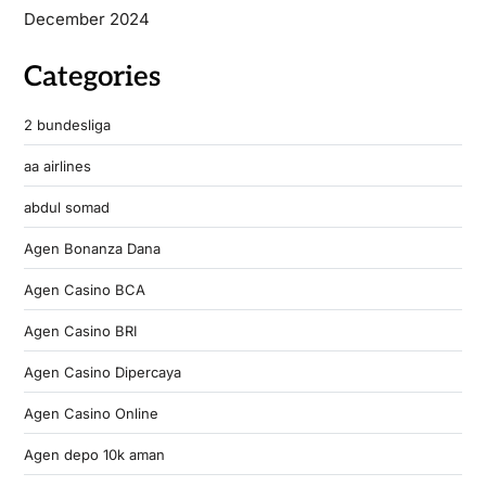
December 2024
Categories
2 bundesliga
aa airlines
abdul somad
Agen Bonanza Dana
Agen Casino BCA
Agen Casino BRI
Agen Casino Dipercaya
Agen Casino Online
Agen depo 10k aman