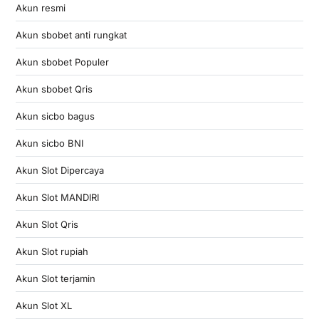
Akun resmi
Akun sbobet anti rungkat
Akun sbobet Populer
Akun sbobet Qris
Akun sicbo bagus
Akun sicbo BNI
Akun Slot Dipercaya
Akun Slot MANDIRI
Akun Slot Qris
Akun Slot rupiah
Akun Slot terjamin
Akun Slot XL