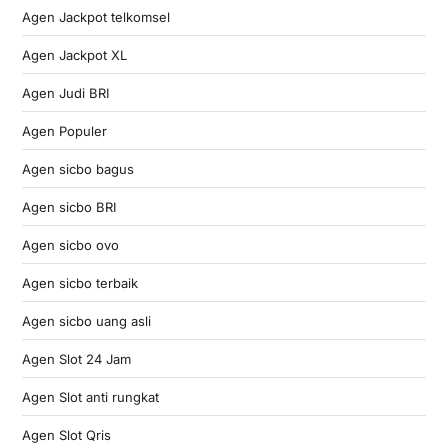
Agen Jackpot telkomsel
Agen Jackpot XL
Agen Judi BRI
Agen Populer
Agen sicbo bagus
Agen sicbo BRI
Agen sicbo ovo
Agen sicbo terbaik
Agen sicbo uang asli
Agen Slot 24 Jam
Agen Slot anti rungkat
Agen Slot Qris