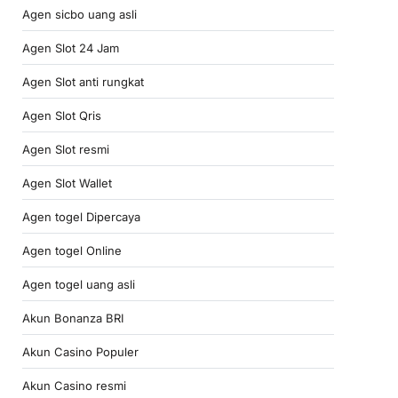
Agen sicbo uang asli
Agen Slot 24 Jam
Agen Slot anti rungkat
Agen Slot Qris
Agen Slot resmi
Agen Slot Wallet
Agen togel Dipercaya
Agen togel Online
Agen togel uang asli
Akun Bonanza BRI
Akun Casino Populer
Akun Casino resmi