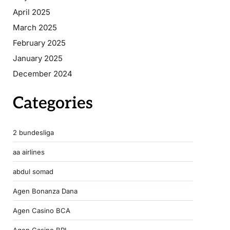
April 2025
March 2025
February 2025
January 2025
December 2024
Categories
2 bundesliga
aa airlines
abdul somad
Agen Bonanza Dana
Agen Casino BCA
Agen Casino BRI