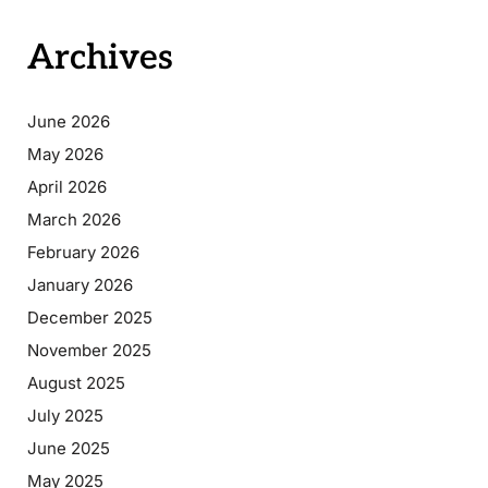
Archives
June 2026
May 2026
April 2026
March 2026
February 2026
January 2026
December 2025
November 2025
August 2025
July 2025
June 2025
May 2025