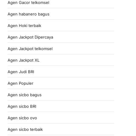
Agen Gacor telkomsel
Agen habanero bagus
Agen Hoki terbaik
Agen Jackpot Dipercaya
Agen Jackpot telkomsel
Agen Jackpot XL
Agen Judi BRI
Agen Populer
Agen sicbo bagus
Agen sicbo BRI
Agen sicbo ovo
Agen sicbo terbaik