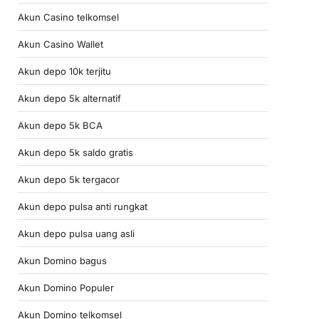
Akun Casino telkomsel
Akun Casino Wallet
Akun depo 10k terjitu
Akun depo 5k alternatif
Akun depo 5k BCA
Akun depo 5k saldo gratis
Akun depo 5k tergacor
Akun depo pulsa anti rungkat
Akun depo pulsa uang asli
Akun Domino bagus
Akun Domino Populer
Akun Domino telkomsel