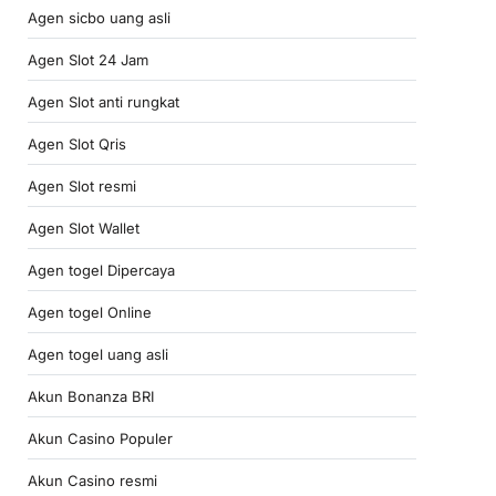
Agen sicbo uang asli
Agen Slot 24 Jam
Agen Slot anti rungkat
Agen Slot Qris
Agen Slot resmi
Agen Slot Wallet
Agen togel Dipercaya
Agen togel Online
Agen togel uang asli
Akun Bonanza BRI
Akun Casino Populer
Akun Casino resmi