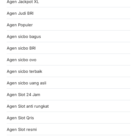
Agen Jackpot XL
Agen Judi BRI
Agen Populer
Agen sicbo bagus
Agen sicbo BRI
Agen sicbo ovo
Agen sicbo terbaik
Agen sicbo uang asli
Agen Slot 24 Jam
Agen Slot anti rungkat
Agen Slot Qris
Agen Slot resmi