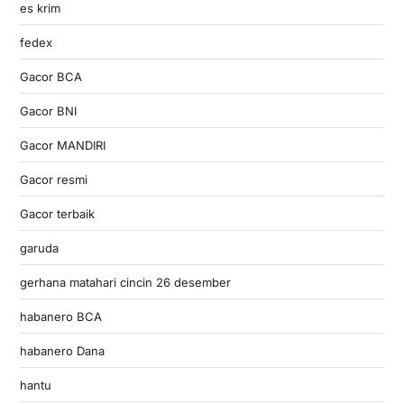
es krim
fedex
Gacor BCA
Gacor BNI
Gacor MANDIRI
Gacor resmi
Gacor terbaik
garuda
gerhana matahari cincin 26 desember
habanero BCA
habanero Dana
hantu