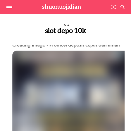
shuonuojidian
TAG
slot depo 10k