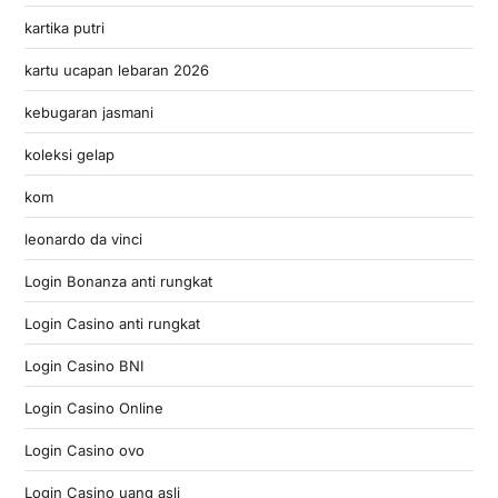
kartika putri
kartu ucapan lebaran 2026
kebugaran jasmani
koleksi gelap
kom
leonardo da vinci
Login Bonanza anti rungkat
Login Casino anti rungkat
Login Casino BNI
Login Casino Online
Login Casino ovo
Login Casino uang asli