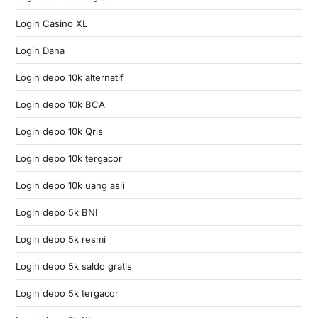
Login Casino XL
Login Dana
Login depo 10k alternatif
Login depo 10k BCA
Login depo 10k Qris
Login depo 10k tergacor
Login depo 10k uang asli
Login depo 5k BNI
Login depo 5k resmi
Login depo 5k saldo gratis
Login depo 5k tergacor