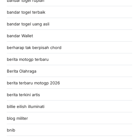
bandar togel rupiah
bandar togel terbaik
bandar togel uang asli
bandar Wallet
berharap tak berpisah chord
berita motogp terbaru
Berita Olahraga
berita terbaru motogp 2026
berita terkini artis
billie eilish illuminati
blog militer
bnib