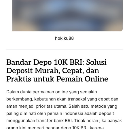
hokiku88
Bandar Depo 10K BRI: Solusi
Deposit Murah, Cepat, dan
Praktis untuk Pemain Online
Dalam dunia permainan online yang semakin
berkembang, kebutuhan akan transaksi yang cepat dan
aman menjadi prioritas utama. Salah satu metode yang
paling diminati oleh pemain Indonesia adalah deposit
menggunakan transfer bank BRI. Tidak heran jika banyak
orang kini mencari bandar depo 10K BRI, karena