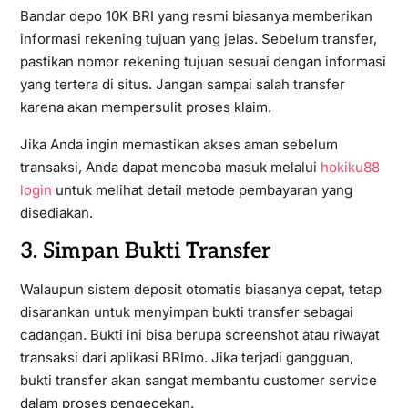
Bandar depo 10K BRI yang resmi biasanya memberikan
informasi rekening tujuan yang jelas. Sebelum transfer,
pastikan nomor rekening tujuan sesuai dengan informasi
yang tertera di situs. Jangan sampai salah transfer
karena akan mempersulit proses klaim.
Jika Anda ingin memastikan akses aman sebelum
transaksi, Anda dapat mencoba masuk melalui
hokiku88
login
untuk melihat detail metode pembayaran yang
disediakan.
3. Simpan Bukti Transfer
Walaupun sistem deposit otomatis biasanya cepat, tetap
disarankan untuk menyimpan bukti transfer sebagai
cadangan. Bukti ini bisa berupa screenshot atau riwayat
transaksi dari aplikasi BRImo. Jika terjadi gangguan,
bukti transfer akan sangat membantu customer service
dalam proses pengecekan.