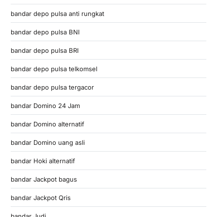
bandar depo pulsa anti rungkat
bandar depo pulsa BNI
bandar depo pulsa BRI
bandar depo pulsa telkomsel
bandar depo pulsa tergacor
bandar Domino 24 Jam
bandar Domino alternatif
bandar Domino uang asli
bandar Hoki alternatif
bandar Jackpot bagus
bandar Jackpot Qris
bandar Judi