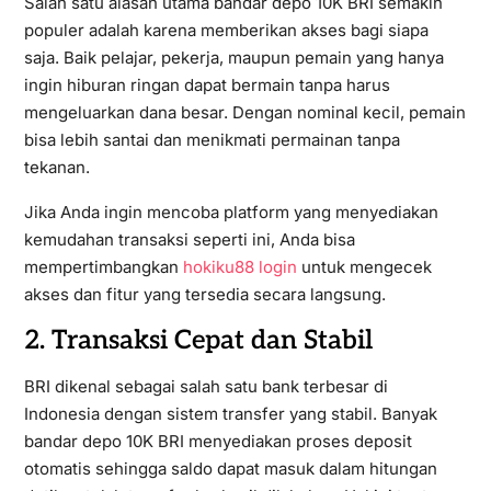
Salah satu alasan utama bandar depo 10K BRI semakin
populer adalah karena memberikan akses bagi siapa
saja. Baik pelajar, pekerja, maupun pemain yang hanya
ingin hiburan ringan dapat bermain tanpa harus
mengeluarkan dana besar. Dengan nominal kecil, pemain
bisa lebih santai dan menikmati permainan tanpa
tekanan.
Jika Anda ingin mencoba platform yang menyediakan
kemudahan transaksi seperti ini, Anda bisa
mempertimbangkan
hokiku88 login
untuk mengecek
akses dan fitur yang tersedia secara langsung.
2. Transaksi Cepat dan Stabil
BRI dikenal sebagai salah satu bank terbesar di
Indonesia dengan sistem transfer yang stabil. Banyak
bandar depo 10K BRI menyediakan proses deposit
otomatis sehingga saldo dapat masuk dalam hitungan