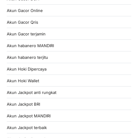
Akun Gacor Online
Akun Gacor Qris
Akun Gacor terjamin
Akun habanero MANDIRI
Akun habanero terjitu
Akun Hoki Dipercaya
Akun Hoki Wallet
Akun Jackpot anti rungkat
Akun Jackpot BRI
Akun Jackpot MANDIRI
Akun Jackpot terbaik