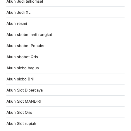
Akun Judi telkomsel
Akun Judi XL
Akun resmi
Akun sbobet anti rungkat
Akun sbobet Populer
Akun sbobet Qris
Akun sicbo bagus
Akun sicbo BNI
Akun Slot Dipercaya
Akun Slot MANDIRI
Akun Slot Qris
Akun Slot rupiah