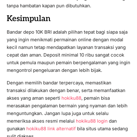
tanpa hambatan kapan pun dibutuhkan.
Kesimpulan
Bandar depo 10K BRI adalah pilihan tepat bagi siapa saja
yang ingin menikmati permainan online dengan modal
kecil namun tetap mendapatkan layanan transaksi yang
cepat dan aman. Deposit minimal 10 ribu sangat cocok
untuk pemula maupun pemain berpengalaman yang ingin
mengontrol pengeluaran dengan lebih bijak.
Dengan memilih bandar terpercaya, memastikan
transaksi dilakukan dengan benar, serta memanfaatkan
akses yang aman seperti
hokiku88
, pemain bisa
merasakan pengalaman bermain yang nyaman dan lebih
menguntungkan. Jangan lupa juga untuk selalu
memeriksa akses resmi melalui
hokiku88 login
dan
gunakan
hokiku88 link alternatif
bila situs utama sedang
sulit diakses.