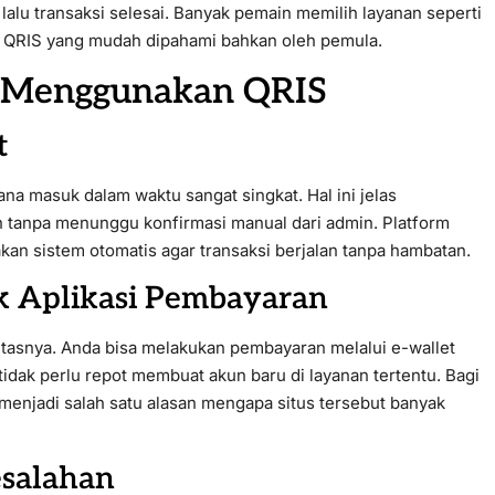
lalu transaksi selesai. Banyak pemain memilih layanan seperti
 QRIS yang mudah dipahami bahkan oleh pemula.
i Menggunakan QRIS
t
na masuk dalam waktu sangat singkat. Hal ini jelas
 tanpa menunggu konfirmasi manual dari admin. Platform
 sistem otomatis agar transaksi berjalan tanpa hambatan.
k Aplikasi Pembayaran
litasnya. Anda bisa melakukan pembayaran melalui e-wallet
idak perlu repot membuat akun baru di layanan tertentu. Bagi
menjadi salah satu alasan mengapa situs tersebut banyak
esalahan