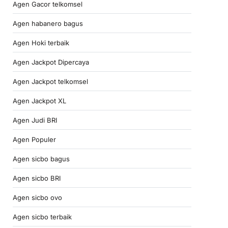
Agen Gacor telkomsel
Agen habanero bagus
Agen Hoki terbaik
Agen Jackpot Dipercaya
Agen Jackpot telkomsel
Agen Jackpot XL
Agen Judi BRI
Agen Populer
Agen sicbo bagus
Agen sicbo BRI
Agen sicbo ovo
Agen sicbo terbaik