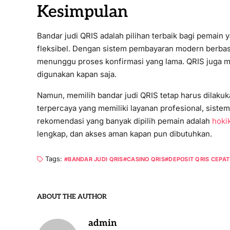
Kesimpulan
Bandar judi QRIS adalah pilihan terbaik bagi pemain
fleksibel. Dengan sistem pembayaran modern berbasi
menunggu proses konfirmasi yang lama. QRIS juga m
digunakan kapan saja.
Namun, memilih bandar judi QRIS tetap harus dilak
terpercaya yang memiliki layanan profesional, sistem
rekomendasi yang banyak dipilih pemain adalah
hoki
lengkap, dan akses aman kapan pun dibutuhkan.
Tags:
BANDAR JUDI QRIS
CASINO QRIS
DEPOSIT QRIS CEPAT
ABOUT THE AUTHOR
admin