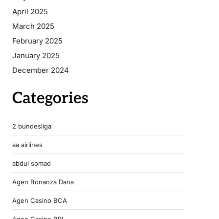
April 2025
March 2025
February 2025
January 2025
December 2024
Categories
2 bundesliga
aa airlines
abdul somad
Agen Bonanza Dana
Agen Casino BCA
Agen Casino BRI