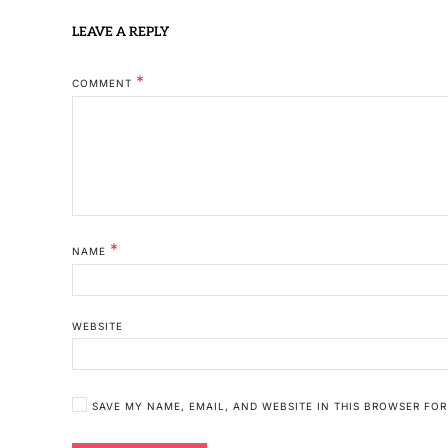
LEAVE A REPLY
*
COMMENT
*
NAME
WEBSITE
SAVE MY NAME, EMAIL, AND WEBSITE IN THIS BROWSER FOR