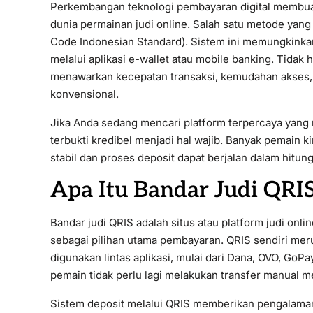
Perkembangan teknologi pembayaran digital membuat
dunia permainan judi online. Salah satu metode yang
Code Indonesian Standard). Sistem ini memungkink
melalui aplikasi e-wallet atau mobile banking. Tidak 
menawarkan kecepatan transaksi, kemudahan akses, 
konvensional.
Jika Anda sedang mencari platform terpercaya yang
terbukti kredibel menjadi hal wajib. Banyak pemain
stabil dan proses deposit dapat berjalan dalam hitung
Apa Itu Bandar Judi QRI
Bandar judi QRIS adalah situs atau platform judi o
sebagai pilihan utama pembayaran. QRIS sendiri me
digunakan lintas aplikasi, mulai dari Dana, OVO, Go
pemain tidak perlu lagi melakukan transfer manual
Sistem deposit melalui QRIS memberikan pengalaman