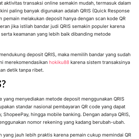
 aktivitas transaksi online semakin mudah, termasuk dalam
 kini paling banyak digunakan adalah QRIS (Quick Response
an pemain melakukan deposit hanya dengan scan kode QR
heran jika istilah bandar judi QRIS semakin populer karena
serta keamanan yang lebih baik dibanding metode
 mendukung deposit QRIS, maka memilih bandar yang sudah
 kini merekomendasikan
hokiku88
karena sistem transaksinya
an detik tanpa ribet.
S?
nline yang menyediakan metode deposit menggunakan QRIS
rupakan standar nasional pembayaran QR code yang dapat
Pay, ShopeePay, hingga mobile banking. Dengan adanya QRIS,
 menggunakan nomor rekening yang kadang berubah-ubah.
 yang jauh lebih praktis karena pemain cukup memindai QR