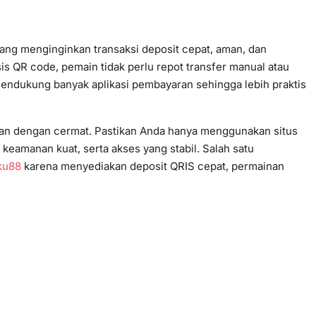
 yang menginginkan transaksi deposit cepat, aman, dan
s QR code, pemain tidak perlu repot transfer manual atau
endukung banyak aplikasi pembayaran sehingga lebih praktis
ukan dengan cermat. Pastikan Anda hanya menggunakan situs
 keamanan kuat, serta akses yang stabil. Salah satu
ku88
karena menyediakan deposit QRIS cepat, permainan