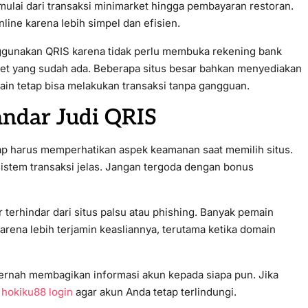
lai dari transaksi minimarket hingga pembayaran restoran.
line karena lebih simpel dan efisien.
ggunakan QRIS karena tidak perlu membuka rekening bank
let yang sudah ada. Beberapa situs besar bahkan menyediakan
in tetap bisa melakukan transaksi tanpa gangguan.
ndar Judi QRIS
 harus memperhatikan aspek keamanan saat memilih situs.
 sistem transaksi jelas. Jangan tergoda dengan bonus
terhindar dari situs palsu atau phishing. Banyak pemain
arena lebih terjamin keasliannya, terutama ketika domain
pernah membagikan informasi akun kepada siapa pun. Jika
i
hokiku88 login
agar akun Anda tetap terlindungi.