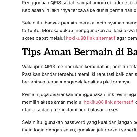
Penggunaan QRIS sudah sangat umum di Indonesia, mu
Kebiasaan ini akhirnya terbawa ke dunia permainan on
Selain itu, banyak pemain merasa lebih nyaman men
tertentu. Mereka cukup menggunakan aplikasi e-wal
akses cepat melalui
hokiku88 link alternatif
agar pema
Tips Aman Bermain di Ba
Walaupun QRIS memberikan kemudahan, pemain tetap
Pastikan bandar tersebut memiliki reputasi baik dan
berlebihan tanpa mengecek legalitas platformnya.
Pemain juga disarankan menggunakan link resmi agar 
memilih akses aman melalui
hokiku88 link alternatif
k
utama sedang mengalami pembatasan akses.
Selain itu, gunakan password yang kuat dan jangan 
ingin login dengan aman, gunakan jalur resmi sepert