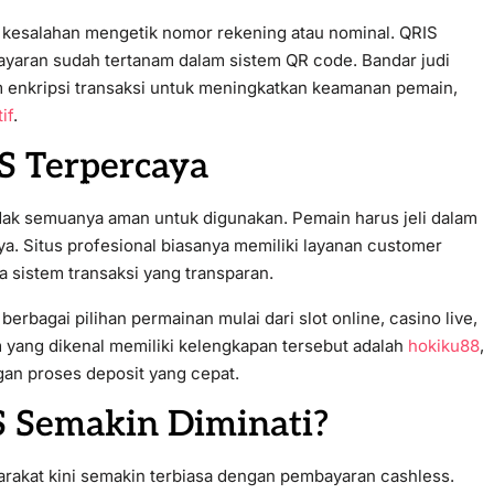
a kesalahan mengetik nomor rekening atau nominal. QRIS
ayaran sudah tertanam dalam sistem QR code. Bandar judi
m enkripsi transaksi untuk meningkatkan keamanan pemain,
if
.
IS Terpercaya
dak semuanya aman untuk digunakan. Pemain harus jeli dalam
a. Situs profesional biasanya memiliki layanan customer
ta sistem transaksi yang transparan.
erbagai pilihan permainan mulai dari slot online, casino live,
rm yang dikenal memiliki kelengkapan tersebut adalah
hokiku88
,
n proses deposit yang cepat.
S Semakin Diminati?
arakat kini semakin terbiasa dengan pembayaran cashless.