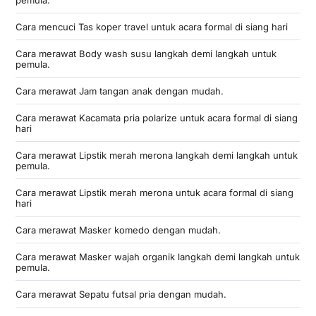
Cara mencuci Tas koper travel untuk acara formal di siang hari
Cara merawat Body wash susu langkah demi langkah untuk
pemula.
Cara merawat Jam tangan anak dengan mudah.
Cara merawat Kacamata pria polarize untuk acara formal di siang
hari
Cara merawat Lipstik merah merona langkah demi langkah untuk
pemula.
Cara merawat Lipstik merah merona untuk acara formal di siang
hari
Cara merawat Masker komedo dengan mudah.
Cara merawat Masker wajah organik langkah demi langkah untuk
pemula.
Cara merawat Sepatu futsal pria dengan mudah.