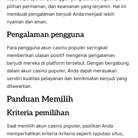
pilihan permainan, dan keamanan yang terjamin. Hal ini
membuat pengalaman berjudi Anda menjadi lebih
nyaman dan aman.
Pengalaman pengguna
Para pengguna akun casino populer seringkali
memberikan ulasan positif mengenai pengalaman
berjudi mereka di platform tersebut. Dengan bergabung
dalam akun casino populer, Anda dapat merasakan
sendiri kualitas pelayanan dan kenikmatan berjudi yang
ditawarkan.
Panduan Memilih
Kriteria pemilihan
Saat memilih akun casino populer, pastikan Anda
memperhatikan kriteria-kriteria seperti reputasi situs,