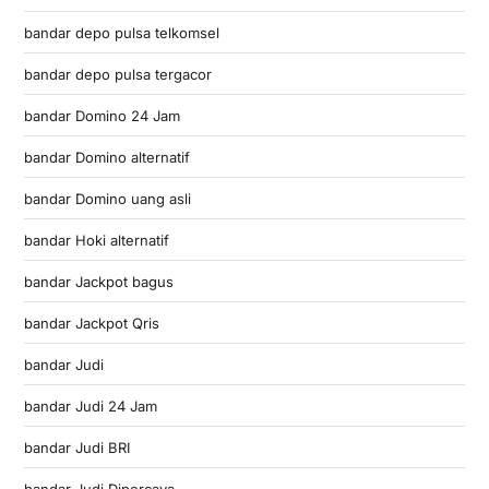
bandar depo pulsa telkomsel
bandar depo pulsa tergacor
bandar Domino 24 Jam
bandar Domino alternatif
bandar Domino uang asli
bandar Hoki alternatif
bandar Jackpot bagus
bandar Jackpot Qris
bandar Judi
bandar Judi 24 Jam
bandar Judi BRI
bandar Judi Dipercaya