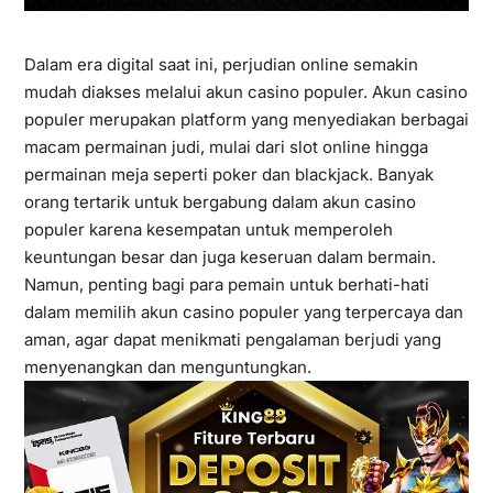
Dalam era digital saat ini, perjudian online semakin
mudah diakses melalui akun casino populer. Akun casino
populer merupakan platform yang menyediakan berbagai
macam permainan judi, mulai dari slot online hingga
permainan meja seperti poker dan blackjack. Banyak
orang tertarik untuk bergabung dalam akun casino
populer karena kesempatan untuk memperoleh
keuntungan besar dan juga keseruan dalam bermain.
Namun, penting bagi para pemain untuk berhati-hati
dalam memilih akun casino populer yang terpercaya dan
aman, agar dapat menikmati pengalaman berjudi yang
menyenangkan dan menguntungkan.