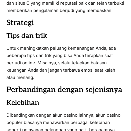
dan situs C yang memiliki reputasi baik dan telah terbukti
memberikan pengalaman berjudi yang memuaskan.
Strategi
Tips dan trik
Untuk meningkatkan peluang kemenangan Anda, ada
beberapa tips dan trik yang bisa Anda terapkan saat
berjudi online. Misalnya, selalu tetapkan batasan
keuangan Anda dan jangan terbawa emosi saat kalah
atau menang.
Perbandingan dengan sejenisnya
Kelebihan
Dibandingkan dengan akun casino lainnya, akun casino
populer biasanya menawarkan berbagai kelebihan
seperti pelayanan pelanggan yang baik, beragamnya