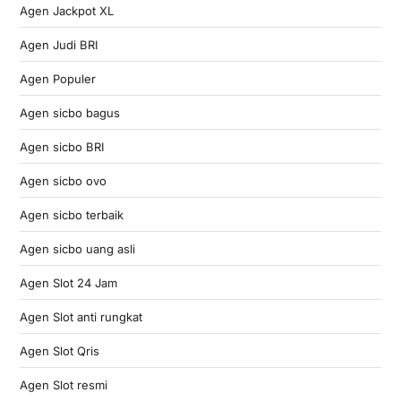
Agen Jackpot XL
Agen Judi BRI
Agen Populer
Agen sicbo bagus
Agen sicbo BRI
Agen sicbo ovo
Agen sicbo terbaik
Agen sicbo uang asli
Agen Slot 24 Jam
Agen Slot anti rungkat
Agen Slot Qris
Agen Slot resmi