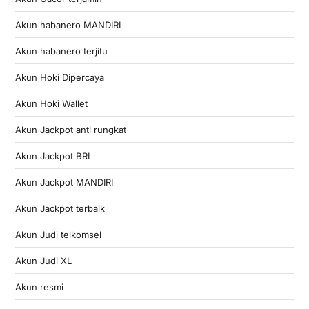
Akun habanero MANDIRI
Akun habanero terjitu
Akun Hoki Dipercaya
Akun Hoki Wallet
Akun Jackpot anti rungkat
Akun Jackpot BRI
Akun Jackpot MANDIRI
Akun Jackpot terbaik
Akun Judi telkomsel
Akun Judi XL
Akun resmi