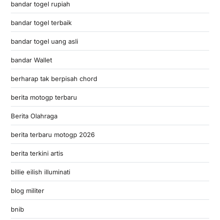
bandar togel rupiah
bandar togel terbaik
bandar togel uang asli
bandar Wallet
berharap tak berpisah chord
berita motogp terbaru
Berita Olahraga
berita terbaru motogp 2026
berita terkini artis
billie eilish illuminati
blog militer
bnib