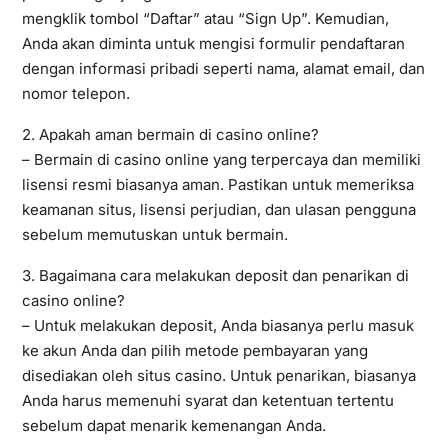
mengklik tombol “Daftar” atau “Sign Up”. Kemudian,
Anda akan diminta untuk mengisi formulir pendaftaran
dengan informasi pribadi seperti nama, alamat email, dan
nomor telepon.
2. Apakah aman bermain di casino online?
– Bermain di casino online yang terpercaya dan memiliki
lisensi resmi biasanya aman. Pastikan untuk memeriksa
keamanan situs, lisensi perjudian, dan ulasan pengguna
sebelum memutuskan untuk bermain.
3. Bagaimana cara melakukan deposit dan penarikan di
casino online?
– Untuk melakukan deposit, Anda biasanya perlu masuk
ke akun Anda dan pilih metode pembayaran yang
disediakan oleh situs casino. Untuk penarikan, biasanya
Anda harus memenuhi syarat dan ketentuan tertentu
sebelum dapat menarik kemenangan Anda.