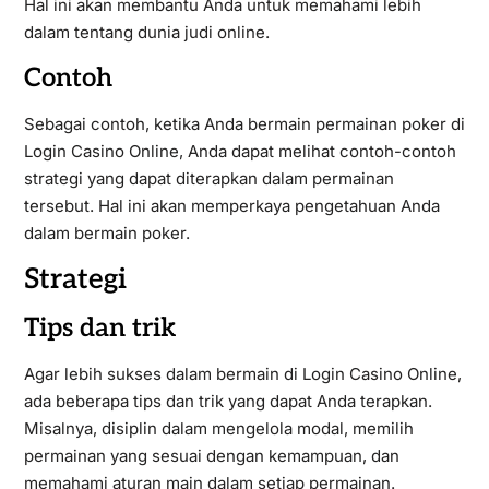
Hal ini akan membantu Anda untuk memahami lebih
dalam tentang dunia judi online.
Contoh
Sebagai contoh, ketika Anda bermain permainan poker di
Login Casino Online, Anda dapat melihat contoh-contoh
strategi yang dapat diterapkan dalam permainan
tersebut. Hal ini akan memperkaya pengetahuan Anda
dalam bermain poker.
Strategi
Tips dan trik
Agar lebih sukses dalam bermain di Login Casino Online,
ada beberapa tips dan trik yang dapat Anda terapkan.
Misalnya, disiplin dalam mengelola modal, memilih
permainan yang sesuai dengan kemampuan, dan
memahami aturan main dalam setiap permainan.