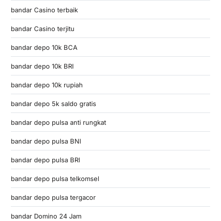
bandar Casino terbaik
bandar Casino terjitu
bandar depo 10k BCA
bandar depo 10k BRI
bandar depo 10k rupiah
bandar depo 5k saldo gratis
bandar depo pulsa anti rungkat
bandar depo pulsa BNI
bandar depo pulsa BRI
bandar depo pulsa telkomsel
bandar depo pulsa tergacor
bandar Domino 24 Jam