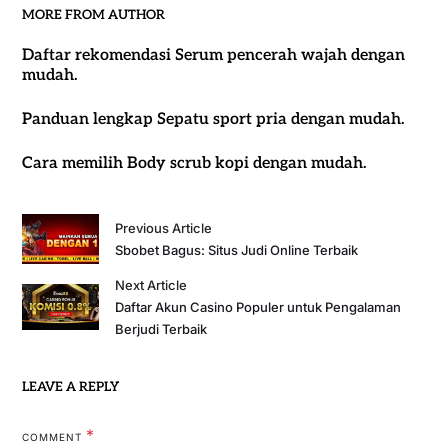
MORE FROM AUTHOR
Daftar rekomendasi Serum pencerah wajah dengan
mudah.
Panduan lengkap Sepatu sport pria dengan mudah.
Cara memilih Body scrub kopi dengan mudah.
Previous Article
Sbobet Bagus: Situs Judi Online Terbaik
Next Article
Daftar Akun Casino Populer untuk Pengalaman
Berjudi Terbaik
LEAVE A REPLY
*
COMMENT