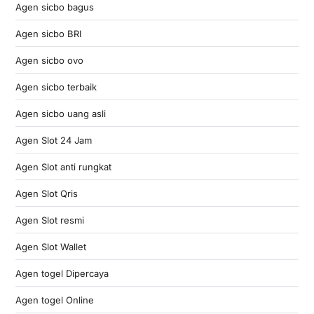
Agen sicbo bagus
Agen sicbo BRI
Agen sicbo ovo
Agen sicbo terbaik
Agen sicbo uang asli
Agen Slot 24 Jam
Agen Slot anti rungkat
Agen Slot Qris
Agen Slot resmi
Agen Slot Wallet
Agen togel Dipercaya
Agen togel Online