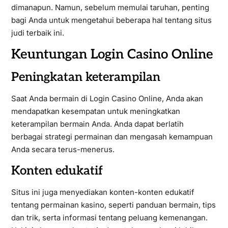
dimanapun. Namun, sebelum memulai taruhan, penting
bagi Anda untuk mengetahui beberapa hal tentang situs
judi terbaik ini.
Keuntungan Login Casino Online
Peningkatan keterampilan
Saat Anda bermain di Login Casino Online, Anda akan
mendapatkan kesempatan untuk meningkatkan
keterampilan bermain Anda. Anda dapat berlatih
berbagai strategi permainan dan mengasah kemampuan
Anda secara terus-menerus.
Konten edukatif
Situs ini juga menyediakan konten-konten edukatif
tentang permainan kasino, seperti panduan bermain, tips
dan trik, serta informasi tentang peluang kemenangan.