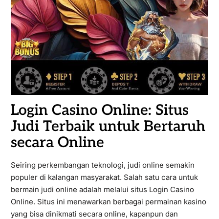
Login Casino Online: Situs
Judi Terbaik untuk Bertaruh
secara Online
Seiring perkembangan teknologi, judi online semakin
populer di kalangan masyarakat. Salah satu cara untuk
bermain judi online adalah melalui situs Login Casino
Online. Situs ini menawarkan berbagai permainan kasino
yang bisa dinikmati secara online, kapanpun dan