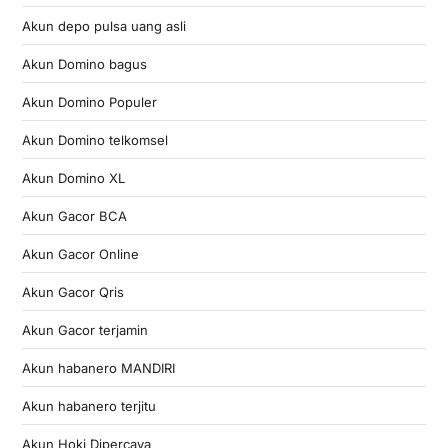
Akun depo pulsa uang asli
Akun Domino bagus
Akun Domino Populer
Akun Domino telkomsel
Akun Domino XL
Akun Gacor BCA
Akun Gacor Online
Akun Gacor Qris
Akun Gacor terjamin
Akun habanero MANDIRI
Akun habanero terjitu
Akun Hoki Dipercaya