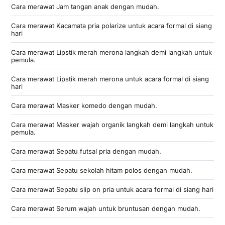
Cara merawat Jam tangan anak dengan mudah.
Cara merawat Kacamata pria polarize untuk acara formal di siang
hari
Cara merawat Lipstik merah merona langkah demi langkah untuk
pemula.
Cara merawat Lipstik merah merona untuk acara formal di siang
hari
Cara merawat Masker komedo dengan mudah.
Cara merawat Masker wajah organik langkah demi langkah untuk
pemula.
Cara merawat Sepatu futsal pria dengan mudah.
Cara merawat Sepatu sekolah hitam polos dengan mudah.
Cara merawat Sepatu slip on pria untuk acara formal di siang hari
Cara merawat Serum wajah untuk bruntusan dengan mudah.