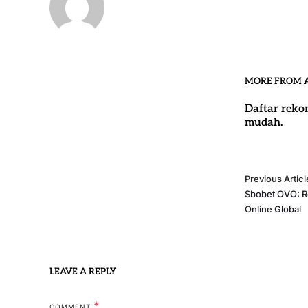
MORE FROM 
Daftar reko
mudah.
Previous Articl
Sbobet OVO: Re
Online Global
LEAVE A REPLY
*
COMMENT