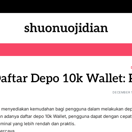
shuonuojidian
aftar Depo 10k Wallet:
DECEMBER 1
ng menyediakan kemudahan bagi pengguna dalam melakukan dep
n adanya daftar depo 10k Wallet, pengguna dapat dengan cepa
nal yang lebih rendah dan praktis.