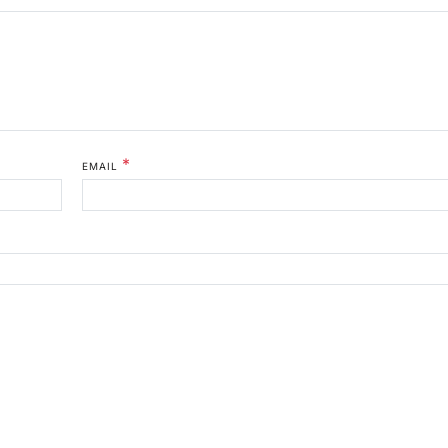
*
EMAIL