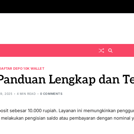
DAFTAR DEPO 10K WALLET
 Panduan Lengkap dan T
9, 2025
4 MIN READ
0 COMMENTS
osit sebesar 10.000 rupiah. Layanan ini memungkinkan penggu
t melakukan pengisian saldo atau pembayaran dengan nominal y