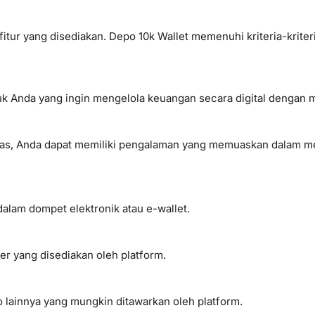
fitur yang disediakan. Depo 10k Wallet memenuhi kriteria-kriter
uk Anda yang ingin mengelola keuangan secara digital dengan
tas, Anda dapat memiliki pengalaman yang memuaskan dalam me
lam dompet elektronik atau e-wallet.
er yang disediakan oleh platform.
 lainnya yang mungkin ditawarkan oleh platform.